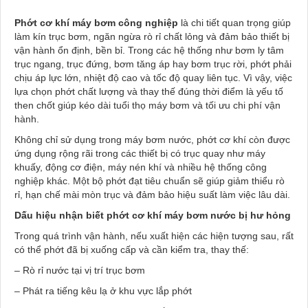
Phớt cơ khí máy bơm công nghiệp
là chi tiết quan trọng giúp
làm kín trục bơm, ngăn ngừa rò rỉ chất lỏng và đảm bảo thiết bị
vận hành ổn định, bền bỉ. Trong các hệ thống như bơm ly tâm
trục ngang, trục đứng, bơm tăng áp hay bơm trục rời, phớt phải
chịu áp lực lớn, nhiệt độ cao và tốc độ quay liên tục. Vì vậy, việc
lựa chọn phớt chất lượng và thay thế đúng thời điểm là yếu tố
then chốt giúp kéo dài tuổi thọ máy bơm và tối ưu chi phí vận
hành.
Không chỉ sử dụng trong máy bơm nước, phớt cơ khí còn được
ứng dụng rộng rãi trong các thiết bị có trục quay như máy
khuấy, động cơ điện, máy nén khí và nhiều hệ thống công
nghiệp khác. Một bộ phớt đạt tiêu chuẩn sẽ giúp giảm thiểu rò
rỉ, hạn chế mài mòn trục và đảm bảo hiệu suất làm việc lâu dài.
Dấu hiệu nhận biết phớt cơ khí máy bơm nước bị hư hỏng
Trong quá trình vận hành, nếu xuất hiện các hiện tượng sau, rất
có thể phớt đã bị xuống cấp và cần kiểm tra, thay thế:
– Rò rỉ nước tại vị trí trục bơm
– Phát ra tiếng kêu lạ ở khu vực lắp phớt