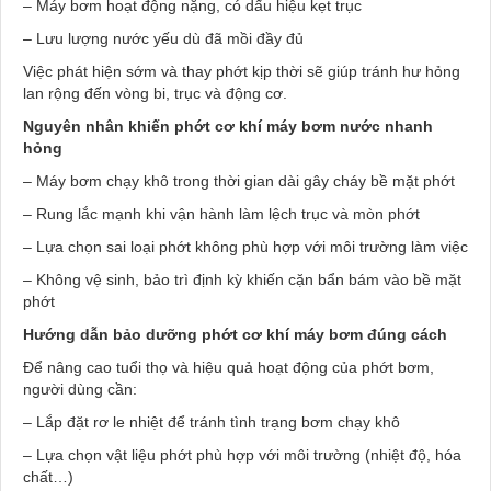
– Máy bơm hoạt động nặng, có dấu hiệu kẹt trục
– Lưu lượng nước yếu dù đã mồi đầy đủ
Việc phát hiện sớm và thay phớt kịp thời sẽ giúp tránh hư hỏng
lan rộng đến vòng bi, trục và động cơ.
Nguyên nhân khiến phớt cơ khí máy bơm nước nhanh
hỏng
– Máy bơm chạy khô trong thời gian dài gây cháy bề mặt phớt
– Rung lắc mạnh khi vận hành làm lệch trục và mòn phớt
– Lựa chọn sai loại phớt không phù hợp với môi trường làm việc
– Không vệ sinh, bảo trì định kỳ khiến cặn bẩn bám vào bề mặt
phớt
Hướng dẫn bảo dưỡng phớt cơ khí máy bơm đúng cách
Để nâng cao tuổi thọ và hiệu quả hoạt động của phớt bơm,
người dùng cần:
– Lắp đặt rơ le nhiệt để tránh tình trạng bơm chạy khô
– Lựa chọn vật liệu phớt phù hợp với môi trường (nhiệt độ, hóa
chất…)