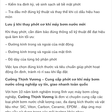
– Kiểm tra định kỳ, vệ sinh sạch sẽ bề mặt phớt
– Tra dầu mỡ đúng kỹ thuật và thay thế khi có dấu hiệu hao
mòn
Lưu ý khi thay phớt cơ khí máy bơm nước mới
Khi thay phớt, cần đảm bảo đúng thông số kỹ thuật để đạt hiệu
quả làm kín tối ưu:
– Đường kính trong và ngoài của mặt động
– Đường kính trong và ngoài của mặt tĩnh
– Độ dày của từng bộ phận phớt
Việc lựa chọn đúng kích thước và tiêu chuẩn giúp phớt hoạt
động ổn định, tránh rò rỉ sau khi lắp đặt.
Cường Thịnh Vương – Cung cấp phớt cơ khí máy bơm
nước công nghiệp uy tín, giao nhanh toàn quốc
Với hơn 10 năm kinh nghiệm trong lĩnh vực máy bơm công
nghiệp,
Cường Thịnh Vương
là đơn vị chuyên cung cấp các
loại phớt bơm nước chất lượng cao, đa dạng kích thước và vật
liệu như: SIC, Viton, Carbon, Ceramic, EPDM… đáp ứng mọi
nhu cầu sử dụng trong các môi trường khác nhau.