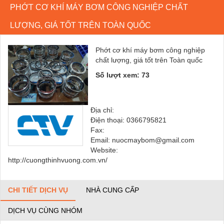
PHỚT CƠ KHÍ MÁY BƠM CÔNG NGHIỆP CHẤT
LƯỢNG, GIÁ TỐT TRÊN TOÀN QUỐC
Phớt cơ khí máy bơm công nghiệp
chất lượng, giá tốt trên Toàn quốc
Số lượt xem: 73
Địa chỉ:
Điện thoại: 0366795821
Fax:
Email: nuocmaybom@gmail.com
Website:
http://cuongthinhvuong.com.vn/
CHI TIẾT DỊCH VỤ
NHÀ CUNG CẤP
DỊCH VỤ CÙNG NHÓM