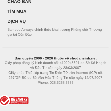
CHÀO BÁN
TÌM MUA
DỊCH VỤ
Bamboo Airways chính thức khai trương Phòng chờ Thương
gia tại Côn Đảo
Bản quyền 2006 - 2026 thuộc về chodansinh.net
Giấy phép đăng ký Kinh doanh số: 4102048591 do Sở Kế Hoạch
và Đầu Tư cấp ngày 28/03/2007
Giấy phép Thiết lập trang Tin Điện Tử trên Internet (ICP) số:
297/GP-BC do Bộ Văn Hóa Thông Tin cấp ngày 12/07/2007
Phone: 028.6258.3536
Phòng trọ
|
https://bdsgroup.vn
https://kqxs123.com