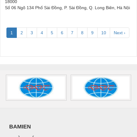
18000
Số 06 Ngõ 134 Phố Sài Đồng, P. Sài Đồng, Q. Long Biên, Hà Nội
1
2
3
4
5
6
7
8
9
10
Next ›
BAMIEN