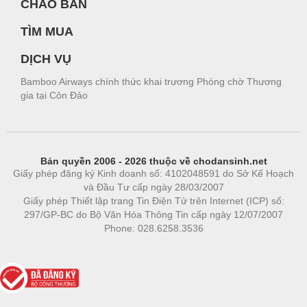
CHÀO BÁN
TÌM MUA
DỊCH VỤ
Bamboo Airways chính thức khai trương Phòng chờ Thương
gia tại Côn Đảo
Bản quyền 2006 - 2026 thuộc về chodansinh.net
Giấy phép đăng ký Kinh doanh số: 4102048591 do Sở Kế Hoạch
và Đầu Tư cấp ngày 28/03/2007
Giấy phép Thiết lập trang Tin Điện Tử trên Internet (ICP) số:
297/GP-BC do Bộ Văn Hóa Thông Tin cấp ngày 12/07/2007
Phone: 028.6258.3536
Phòng trọ
|
https://bdsgroup.vn
https://kqxs123.com