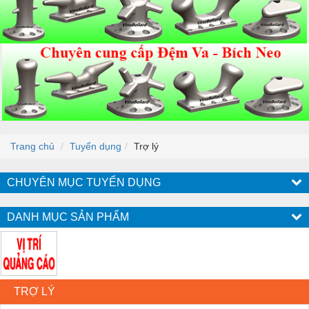
Trang chủ
Tuyển dụng
Trợ lý
CHUYÊN MỤC TUYỂN DỤNG
DANH MỤC SẢN PHẨM
TRỢ LÝ