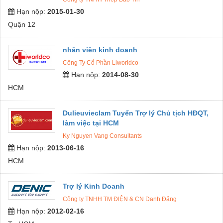
Hạn nộp:
2015-01-30
Quận 12
nhân viên kinh doanh
Công Ty Cổ Phần Liworldco
Hạn nộp:
2014-08-30
HCM
Dulieuvieclam Tuyển Trợ lý Chủ tịch HĐQT,
làm việc tại HCM
Ky Nguyen Vang Consultants
Hạn nộp:
2013-06-16
HCM
Trợ lý Kinh Doanh
Công ty TNHH TM ĐIỆN & CN Danh Đặng
Hạn nộp:
2012-02-16