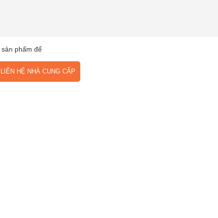
 sản phẩm để
IÊN HỆ NHÀ CUNG CẤP