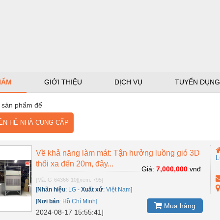
HẨM
GIỚI THIỆU
DỊCH VỤ
TUYỂN DỤNG
 sản phẩm để
N HỆ NHÀ CUNG CẤP
Về khả năng làm mát: Tận hưởng luồng gió 3D
thổi xa đến 20m, đây...
Giá:
7,000,000
vnđ
[Mã: G-64366-10]
[xem: 795]
[
Nhãn hiệu
:
LG
-
Xuất xứ
:
Việt Nam]
[
Nơi bán
:
Hồ Chí Minh]
Mua hàng
2024-08-17 15:55:41]