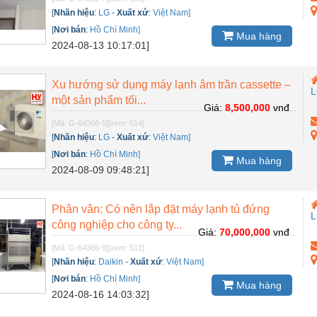
[
Nhãn hiệu
:
LG
-
Xuất xứ
:
Việt Nam]
[
Nơi bán
:
Hồ Chí Minh]
Mua hàng
2024-08-13 10:17:01]
Xu hướng sử dụng máy lạnh âm trần cassette –
một sản phẩm tối...
Giá:
8,500,000
vnđ
[Mã: G-64366-5]
[xem: 514]
[
Nhãn hiệu
:
LG
-
Xuất xứ
:
Việt Nam]
[
Nơi bán
:
Hồ Chí Minh]
Mua hàng
2024-08-09 09:48:21]
Phân vân: Có nên lắp đặt máy lạnh tủ đứng
công nghiệp cho công ty...
Giá:
70,000,000
vnđ
[Mã: G-64366-9]
[xem: 512]
[
Nhãn hiệu
:
Daikin
-
Xuất xứ
:
Việt Nam]
[
Nơi bán
:
Hồ Chí Minh]
Mua hàng
2024-08-16 14:03:32]