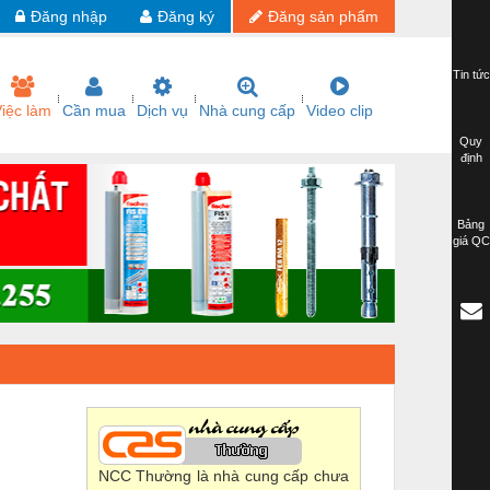
Đăng nhập
Đăng ký
Đăng sản phẩm
Tin tức
iệc làm
Cần mua
Dịch vụ
Nhà cung cấp
Video clip
Quy
định
Bảng
giá QC
NCC Thường là nhà cung cấp chưa