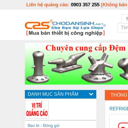
Liên hệ quảng cáo:
0903 357 255
(Không bán
DANH MỤC SẢN PHẨM
THÔNG 
REFRIG
Bao bì - Đóng gói