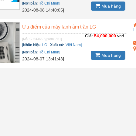
[
Nơi bán
:
Hồ Chí Minh]
Mua hàng
2024-08-08 14:40:05]
Ưu điểm của máy lạnh âm trần LG
Giá:
54,000,000
vnđ
[Mã: G-64366-3]
[xem: 351]
[
Nhãn hiệu
:
LG
-
Xuất xứ
:
Việt Nam]
[
Nơi bán
:
Hồ Chí Minh]
Mua hàng
2024-08-07 13:41:43]