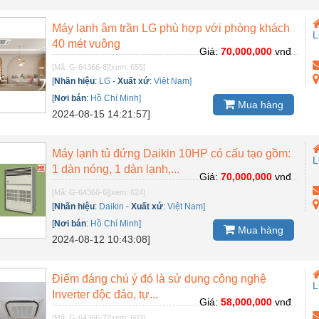
Máy lạnh âm trần LG phù hợp với phòng khách
40 mét vuông
Giá:
70,000,000
vnđ
[Mã: G-64366-8]
[xem: 655]
[
Nhãn hiệu
:
LG
-
Xuất xứ
:
Việt Nam]
[
Nơi bán
:
Hồ Chí Minh]
Mua hàng
2024-08-15 14:21:57]
Máy lạnh tủ đứng Daikin 10HP có cấu tạo gồm:
1 dàn nóng, 1 dàn lạnh,...
Giá:
70,000,000
vnđ
[Mã: G-64366-6]
[xem: 624]
[
Nhãn hiệu
:
Daikin
-
Xuất xứ
:
Việt Nam]
[
Nơi bán
:
Hồ Chí Minh]
Mua hàng
2024-08-12 10:43:08]
Điểm đáng chú ý đó là sử dụng công nghệ
Inverter độc đáo, tự...
Giá:
58,000,000
vnđ
[Mã: G-64366-7]
[xem: 603]