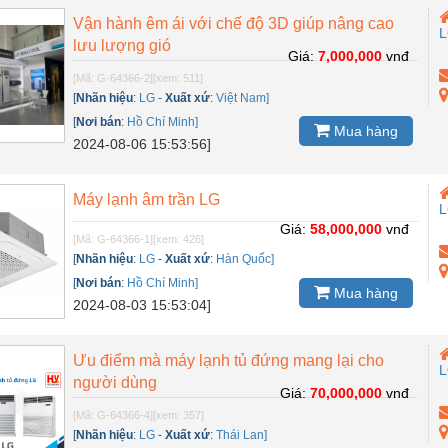
Vận hành êm ái với chế độ 3D giúp nâng cao
lưu lượng gió
Giá:
7,000,000
vnđ
[Mã: G-64366-2]
[xem: 511]
[
Nhãn hiệu
:
LG
-
Xuất xứ
:
Việt Nam]
[
Nơi bán
:
Hồ Chí Minh]
Mua hàng
2024-08-06 15:53:56]
Máy lạnh âm trần LG
Giá:
58,000,000
vnđ
[Mã: G-64366-1]
[xem: 426]
[
Nhãn hiệu
:
LG
-
Xuất xứ
:
Hàn Quốc]
[
Nơi bán
:
Hồ Chí Minh]
Mua hàng
2024-08-03 15:53:04]
Ưu điểm mà máy lạnh tủ đứng mang lại cho
người dùng
Giá:
70,000,000
vnđ
[Mã: G-64366-4]
[xem: 357]
[
Nhãn hiệu
:
LG
-
Xuất xứ
:
Thái Lan]