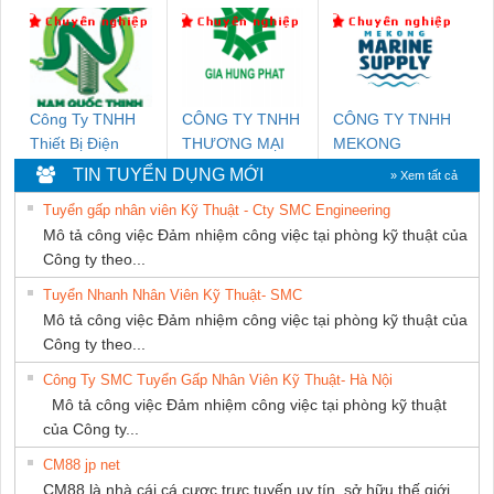
TIẾN HƯNG
DỊCH VỤ XNK
DONG THANH
PHƯƠNG NAM
Công Ty TNHH
CÔNG TY TNHH
CÔNG TY TNHH
Thiết Bị Điện
THƯƠNG MẠI
MEKONG
Nam Quốc Thịnh
DỊCH VỤ KỸ
MARINE
TIN TUYỂN DỤNG MỚI
» Xem tất cả
THUẬT ĐIỆN CƠ
SUPPLY
Tuyển gấp nhân viên Kỹ Thuật - Cty SMC Engineering
GIA HƯNG
Mô tả công việc Đảm nhiệm công việc tại phòng kỹ thuật của
PHÁT
Công ty theo...
Tuyển Nhanh Nhân Viên Kỹ Thuật- SMC
Mô tả công việc Đảm nhiệm công việc tại phòng kỹ thuật của
Công ty theo...
Công Ty SMC Tuyển Gấp Nhân Viên Kỹ Thuật- Hà Nội
Mô tả công việc Đảm nhiệm công việc tại phòng kỹ thuật
của Công ty...
CM88 jp net
CM88 là nhà cái cá cược trực tuyến uy tín, sở hữu thế giới