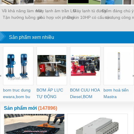
Về khả năng làm mát:
Máy lạnh âm trần LG
Máy lạnh tủ đứng
Điểm đáng chú ý
Tận hưởng luồng gió
phù hợp với phòng
Daikin 10HP có cấu tạo
sử dụng công 
3D thổi xa đến 20m,
khách 40 mét vuông
gồm: 1 dàn nóng, 1
Inverter độc đá
đây là một lợi thế riêng
dàn lạnh, hệ thống ống
điều chỉnh công
của máy lạnh tủ đứng
Sản phẩm xem nhiều
đồng
hoạt động một 
LG,
thông minh
‹
›
bom truc dung
BƠM ÁP LỰC
BOM CUU HOA
bơm hoả tiển
ewara,bom bu
TỰ ĐỘNG
Diesel,BOM
Mastra
ewara
CHUA CHAY
Sản phẩm mới
(147896)