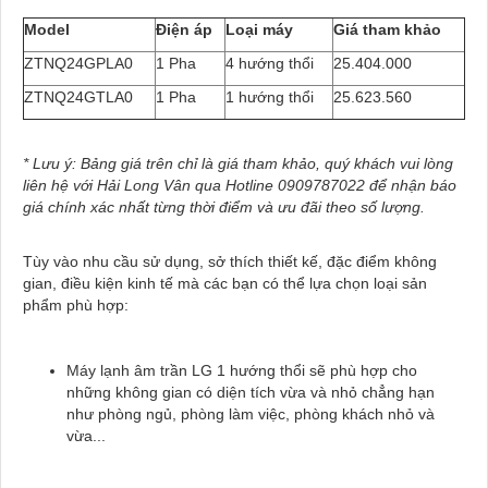
Model
Điện áp
Loại máy
Giá tham khảo
ZTNQ24GPLA0
1 Pha
4 hướng thổi
25.404.000
ZTNQ24GTLA0
1 Pha
1 hướng thổi
25.623.560
* Lưu ý: Bảng giá trên chỉ là giá tham khảo, quý khách vui lòng
liên hệ với Hải Long Vân qua Hotline 0909787022 để nhận báo
giá chính xác nhất từng thời điểm và ưu đãi theo số lượng.
Tùy vào nhu cầu sử dụng, sở thích thiết kế, đặc điểm không
gian, điều kiện kinh tế mà các bạn có thể lựa chọn loại sản
phẩm phù hợp:
Máy lạnh âm trần LG 1 hướng thổi sẽ phù hợp cho
những không gian có diện tích vừa và nhỏ chẳng hạn
như phòng ngủ, phòng làm việc, phòng khách nhỏ và
vừa...