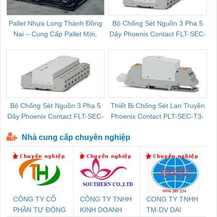
Pallet Nhựa Long Thành Đồng
Bộ Chống Sét Nguồn 3 Pha 5
Nai – Cung Cấp Pallet Mới,
Dây Phoenix Contact FLT-SEC-
C
Pallet Cũ Giá Tốt
P-T1-3S-264/50-FM - 2909589
Bộ Chống Sét Nguồn 3 Pha 5
Thiết Bị Chống Sét Lan Truyền
B
Dây Phoenix Contact FLT-SEC-
Phoenix Contact PLT-SEC-T3-
P-T1-3S-440/35-FM - 2908264
230-FM-PT - 2907928
Nhà cung cấp chuyên nghiệp
CÔNG TY CỔ
CÔNG TY TNHH
CONG TY TNHH
PHẦN TỰ ĐỘNG
KINH DOANH
TM-DV DAI