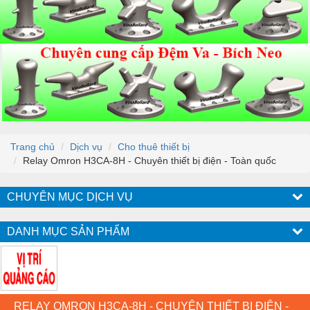
Trang chủ
Dịch vụ
Cho thuê thiết bị
Relay Omron H3CA-8H - Chuyên thiết bị điện - Toàn quốc
CHUYÊN MỤC DỊCH VỤ
DANH MỤC SẢN PHẨM
RELAY OMRON H3CA-8H - CHUYÊN THIẾT BỊ ĐIỆN -