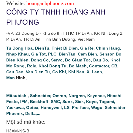
Website:
hoanganhphuong.com
CÔNG TY TNHH HOÀNG ANH
PHƯƠNG
-VP: 23 Đường D - Khu đô thị TTHC TP Dĩ An, KP. Nhị Đồng 2,
P. Dĩ An, TP. Dĩ An, Tỉnh Bình Dương, Việt Nam
Tu Dong Hoa, DienTu, Thiet Bi Dien, Gia Re, Chinh Hang,
Nhap Khau, Gia Tot, PLC, BienTan, Cam Bien, Sensor, Bo
Dieu Khien, Dong Co, Servo, Bo Giam Toc, Dau Do, Khoi
Mo Rong, Role, Khoi Dong Tu, Bo Mach, Contactor, CB,
Cau Dao, Van Dien Tu, Co Khi, Khi Nen, Xi Lanh,
Man
Hinh,...
Mitsubishi, Schneider, Omron, Norgren, Keyence, Hitachi,
Festo, IFM, Beckhoff, SMC, Sunx, Sick, Koyo, Togami,
Yaskawa, Optex, Honeywell, LS, Pro-face, Wago, Schneider
Phoenix, Delta,...
Một số mã khác:
H3AM-NS-B