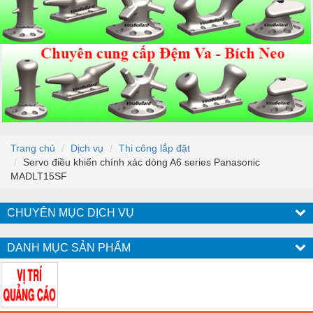
Trang chủ
Dịch vụ
Thi công lắp đặt
Servo điều khiển chính xác dòng A6 series Panasonic
MADLT15SF
CHUYÊN MỤC DỊCH VỤ
DANH MỤC SẢN PHẨM