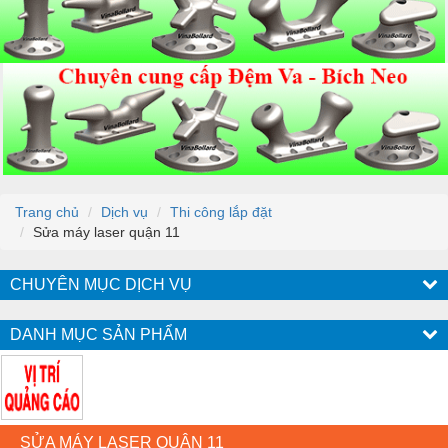
Trang chủ
Dịch vụ
Thi công lắp đặt
Sửa máy laser quận 11
CHUYÊN MỤC DỊCH VỤ
DANH MỤC SẢN PHẨM
SỬA MÁY LASER QUẬN 11