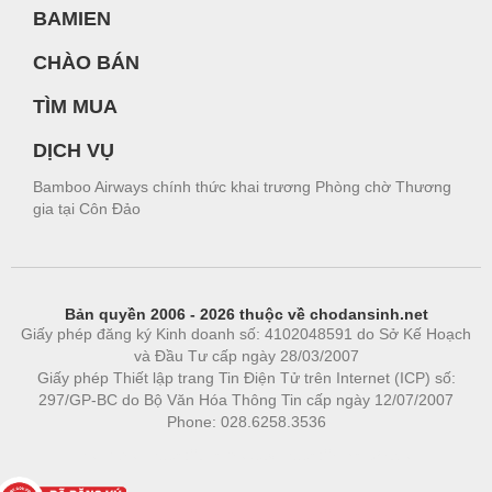
BAMIEN
CHÀO BÁN
TÌM MUA
DỊCH VỤ
Bamboo Airways chính thức khai trương Phòng chờ Thương
gia tại Côn Đảo
Bản quyền 2006 - 2026 thuộc về chodansinh.net
Giấy phép đăng ký Kinh doanh số: 4102048591 do Sở Kế Hoạch
và Đầu Tư cấp ngày 28/03/2007
Giấy phép Thiết lập trang Tin Điện Tử trên Internet (ICP) số:
297/GP-BC do Bộ Văn Hóa Thông Tin cấp ngày 12/07/2007
Phone: 028.6258.3536
Phòng trọ
|
https://bdsgroup.vn
https://kqxs123.com