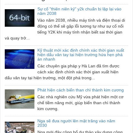
Sự cố "thiên niên kỷ" y2k chuẩn bị lặp lại vào
năm 2038
Vào năm 2038, nhiều máy tính và điện thoại di
động có thể sẽ gặp lỗi tương tự như sự cố nổi
tiếng Y2K khi máy tính nhận biết sai thời gian
và quay trở...
Kỹ thuật mới xác định chính xác thời gian xuất
hiện dấu vân tay tại hiện trường hứa hẹn phá
án nhanh
Các chuyên gia pháp y Hà Lan đã tìm được
cách xác định chính xác thời gian xuất hiện
dấu vân tay tại hiện trường, một đột phá trong...
Phát hiện cách biến than chì thành kim cương
Các nhà nghiên cứu Mỹ vừa phát hiện một cơ
chế tiềm năng mới, giúp biến than chì thành
kim cương.
Nga sẽ đưa người lên mặt trăng vào năm
2030
Nga mới đây công bố dự thảo xây dựng cộng