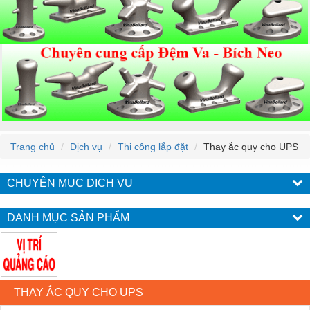
Trang chủ
Dịch vụ
Thi công lắp đặt
Thay ắc quy cho UPS
CHUYÊN MỤC DỊCH VỤ
DANH MỤC SẢN PHẨM
THAY ẮC QUY CHO UPS