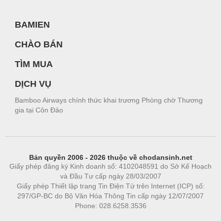
BAMIEN
CHÀO BÁN
TÌM MUA
DỊCH VỤ
Bamboo Airways chính thức khai trương Phòng chờ Thương
gia tại Côn Đảo
Bản quyền 2006 - 2026 thuộc về chodansinh.net
Giấy phép đăng ký Kinh doanh số: 4102048591 do Sở Kế Hoạch
và Đầu Tư cấp ngày 28/03/2007
Giấy phép Thiết lập trang Tin Điện Tử trên Internet (ICP) số:
297/GP-BC do Bộ Văn Hóa Thông Tin cấp ngày 12/07/2007
Phone: 028.6258.3536
Phòng trọ
|
https://bdsgroup.vn
https://kqxs123.com