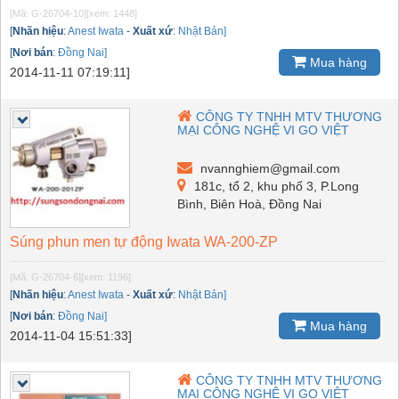
[Mã: G-26704-10]
[xem: 1448]
[
Nhãn hiệu
:
Anest Iwata
-
Xuất xứ
:
Nhật Bản]
[
Nơi bán
:
Đồng Nai]
Mua hàng
2014-11-11 07:19:11]
CÔNG TY TNHH MTV THƯƠNG
MẠI CÔNG NGHỆ VI GO VIỆT
nvannghiem@gmail.com
181c, tổ 2, khu phố 3, P.Long
Bình, Biên Hoà, Đồng Nai
Súng phun men tự động Iwata WA-200-ZP
[Mã: G-26704-6]
[xem: 1196]
[
Nhãn hiệu
:
Anest Iwata
-
Xuất xứ
:
Nhật Bản]
[
Nơi bán
:
Đồng Nai]
Mua hàng
2014-11-04 15:51:33]
CÔNG TY TNHH MTV THƯƠNG
MẠI CÔNG NGHỆ VI GO VIỆT