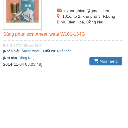
nvannghiem@gmail.com
181c, tổ 2, khu phố 3, P.Long
Bình, Biên Hoà, Đồng Nai
Súng phun sơn Anest Iwata W101-134G
[Mã: G-26704-1]
[xem: 1248]
[
Nhãn hiệu
:
Anest Iwata
-
Xuất xứ
:
Nhật bản]
[
Nơi bán
:
Đồng Nai]
Mua hàng
2014-11-04 03:03:49]