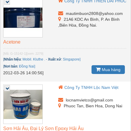
Công Ty TNHH THIEN DAI PHUC
mautimbuon2808@yahoo.com
21A6 KDC An Bình, P. An Bình
,Biên Hòa, Đồng Nai.
Acetone
[Mã: G-15142-1]
[xem: 2279]
[
Nhãn hiệu
:
Mobil. Kluthe .
-
Xuất xứ
:
Singapore]
[
Nơi bán
:
Đồng Nai]
Mua hàng
2012-03-26 14:00:56]
Công Ty TNHH Lộc Nam Việt
locnamvietco@gmail.com
Phuoc Tan, Bien Hoa, Dong Nai
Sơn Hải Âu, Đại Lý Sơn Epoxy Hải Âu