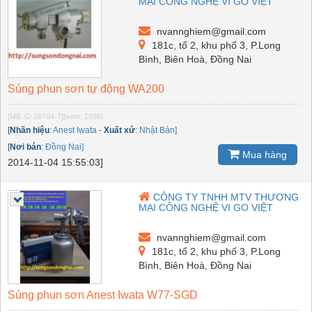
MẠI CÔNG NGHỆ VI GO VIỆT
nvannghiem@gmail.com
181c, tổ 2, khu phố 3, P.Long
Bình, Biên Hoà, Đồng Nai
Súng phun sơn tự động WA200
[Mã: G-26704-7]
[xem: 1596]
[
Nhãn hiệu
:
Anest Iwata
-
Xuất xứ
:
Nhật Bản]
[
Nơi bán
:
Đồng Nai]
Mua hàng
2014-11-04 15:55:03]
CÔNG TY TNHH MTV THƯƠNG
MẠI CÔNG NGHỆ VI GO VIỆT
nvannghiem@gmail.com
181c, tổ 2, khu phố 3, P.Long
Bình, Biên Hoà, Đồng Nai
Súng phun sơn Anest Iwata W77-SGD