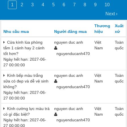
1
2
3
4
5
6
7
8
9
10
Next ›
Thương
Xuất
Nhu cầu mua
Người đăng mua
hiệu
xứ
Cửa kính lùa phòng
nguyen duc anh
Việt
Toàn
tắm 1 cánh hay 2 cánh
Nam
quốc
tốt hơn?
nguyenducanh470
Ngày hết hạn: 2027-06-
27 00:00:00
Kính bếp màu trắng
nguyen duc anh
Việt
Toàn
sữa có đẹp và dễ vệ sinh
Nam
quốc
không?
nguyenducanh470
Ngày hết hạn: 2027-06-
27 00:00:00
Kính cường lực màu trà
nguyen duc anh
Việt
Toàn
có gì đặc biệt?
Nam
quốc
Ngày hết hạn: 2027-06-
nguyenducanh470
27 00:00:00