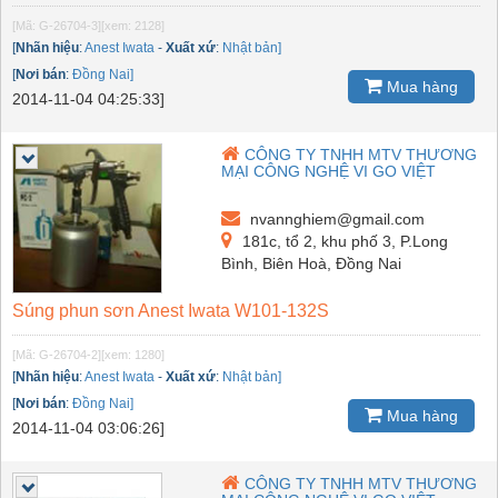
[Mã: G-26704-3]
[xem: 2128]
[
Nhãn hiệu
:
Anest Iwata
-
Xuất xứ
:
Nhật bản]
[
Nơi bán
:
Đồng Nai]
Mua hàng
2014-11-04 04:25:33]
CÔNG TY TNHH MTV THƯƠNG
MẠI CÔNG NGHỆ VI GO VIỆT
nvannghiem@gmail.com
181c, tổ 2, khu phố 3, P.Long
Bình, Biên Hoà, Đồng Nai
Súng phun sơn Anest Iwata W101-132S
[Mã: G-26704-2]
[xem: 1280]
[
Nhãn hiệu
:
Anest Iwata
-
Xuất xứ
:
Nhật bản]
[
Nơi bán
:
Đồng Nai]
Mua hàng
2014-11-04 03:06:26]
CÔNG TY TNHH MTV THƯƠNG