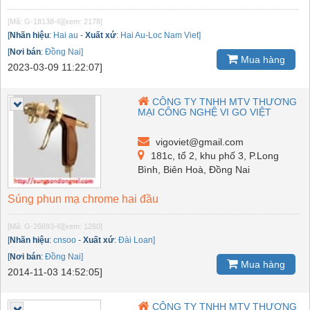
[Mã: G-18138-6]
[xem: 2178]
[
Nhãn hiệu
:
Hai au
-
Xuất xứ
:
Hai Au-Loc Nam Viet]
[
Nơi bán
:
Đồng Nai]
Mua hàng
2023-03-09 11:22:07]
CÔNG TY TNHH MTV THƯƠNG
MẠI CÔNG NGHỆ VI GO VIỆT
vigoviet@gmail.com
181c, tổ 2, khu phố 3, P.Long
Bình, Biên Hoà, Đồng Nai
Súng phun mạ chrome hai đầu
[Mã: G-26693-6]
[xem: 1260]
[
Nhãn hiệu
:
cnsoo
-
Xuất xứ
:
Đài Loan]
[
Nơi bán
:
Đồng Nai]
Mua hàng
2014-11-03 14:52:05]
CÔNG TY TNHH MTV THƯƠNG