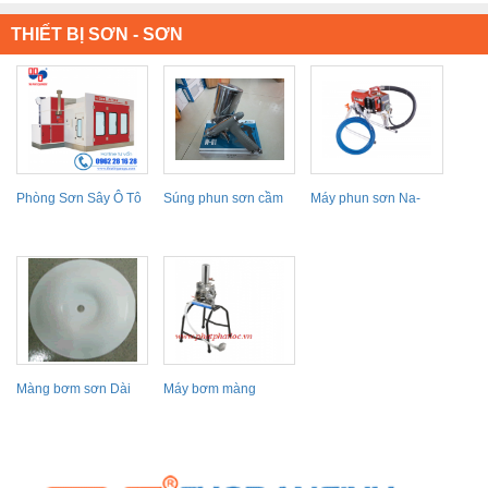
THIẾT BỊ SƠN - SƠN
Phòng Sơn Sây Ô Tô
Súng phun sơn cầm
Máy phun sơn Na-
Trung Quốc
tay W-61-2G
450
Màng bơm sơn Dài
Máy bơm màng
Loan: DPP 80 x x110
PRONA BDP-12
mm