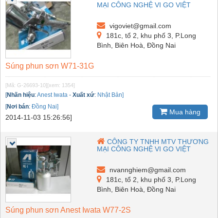
MẠI CÔNG NGHỆ VI GO VIỆT
vigoviet@gmail.com
181c, tổ 2, khu phố 3, P.Long
Bình, Biên Hoà, Đồng Nai
Súng phun sơn W71-31G
[Mã: G-26693-10]
[xem: 1354]
[
Nhãn hiệu
:
Anest Iwata
-
Xuất xứ
:
Nhật Bản]
[
Nơi bán
:
Đồng Nai]
Mua hàng
2014-11-03 15:26:56]
CÔNG TY TNHH MTV THƯƠNG
MẠI CÔNG NGHỆ VI GO VIỆT
nvannghiem@gmail.com
181c, tổ 2, khu phố 3, P.Long
Bình, Biên Hoà, Đồng Nai
Súng phun sơn Anest Iwata W77-2S