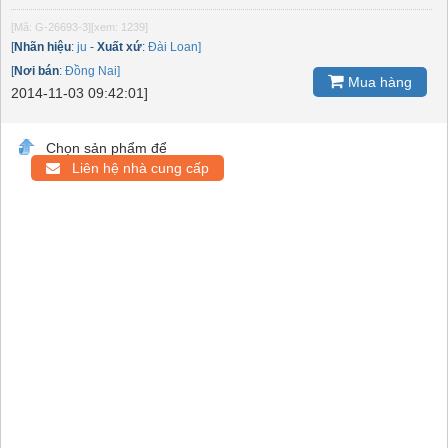
[Mã: G-26693-3]
[xem: 1239]
[
Nhãn hiệu
:
ju
-
Xuất xứ
:
Đài Loan]
[
Nơi bán
:
Đồng Nai]
Mua hàng
2014-11-03 09:42:01]
Chọn sản phẩm để
Liên hệ nhà cung cấp