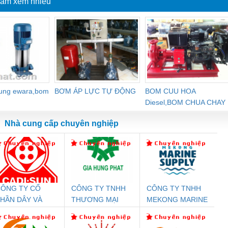
ẩm xem nhiều
dung ewara,bom
BƠM ÁP LỰC TỰ ĐỘNG
BOM CUU HOA
Diesel,BOM CHUA CHAY
Nhà cung cấp chuyên nghiệp
ÔNG TY CỔ
CÔNG TY TNHH
CÔNG TY TNHH
Đệm An Toàn
Rơ Le An Toàn
Bộ Lặp Tín Hiệu
Rơ
HẦN DÂY VÀ
THƯƠNG MẠI
MEKONG MARINE
nix Contact
Phoenix Contact
PROFIBUS Phoenix
Pho
ÁP ĐIỆN
DỊCH VỤ KỸ
SUPPLY
PC20-1NO-
PSR-SCP-
Contact PSI-REP-
298
THƯỢNG ĐÌNH
THUẬT ĐIỆN CƠ
24DC-SP -
24UC/ESL4/3X1/1X2/B
PROFIBUS/12MB -