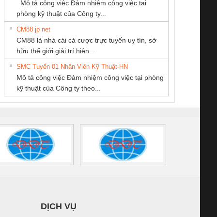
Mô tả công việc Đảm nhiệm công việc tại
NAM
/FSP/2X1/1X2
phòng kỹ thuật của Công ty...
CM88 jp net
CONG TY TNHH
CÔNG TY TNHH
Công Ty TNHH
CM88 là nhà cái cá cược trực tuyến uy tín, sở
TM-DV DAI DONG
KINH DOANH
Thiết Bị Điện Nam
iám sát chuỗi
Bộ chỉnh lưu nguồn
Nẹp nhôm chống
Bộ c
hữu thế giới giải trí hiện...
THANH
DỊCH VỤ XNK
Quốc Thịnh
tấm pin
điện TRANSCLINIC
trơn Đà Nẵng
giám 
PHƯƠNG NAM
SMC Tuyển 01 Nhân Viên Kỹ Thuật-HN
SCLINIC 16I+
BKE 1K5.4
Sola
Mô tả công việc Đảm nhiệm công việc tại phòng
 (2502520000)
(7791400879)2. Giá
TRAN
kỹ thuật của Công ty theo...
1K5.4
DỊCH VỤ