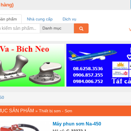
 hàng)
Sản phẩm
Nhà cung cấp
Dịch vụ
Danh mục
V
50
MỤC SẢN PHẨM
»
Thiết bị sơn - Sơn
Máy phun sơn Na-450
Mã số:
G-33372-1