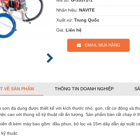
Nhãn hiệu:
NAVITE
Xuất xứ:
Trung Quốc
Giá:
Liên hệ
EMAIL MUA HÀNG
ẾT VỀ SẢN PHẨM
THÔNG TIN DOANH NGHIỆP
SẢ
sơn đa dụng được thiết kế với kích thước nhỏ, gọn, rất cơ động và th
iệc cao với thong số kỹ thuật rất ấn tượng. Sản phẩm bán rất chạy ở 
kiện đi kèm máy bao gồm: đầu phun, bộ lọc và 15m dây dẫn áp suất c
kỹ thuật: