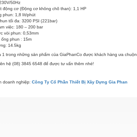
 230V/50Hz
t động cơ (Động cơ không chõ than): 1,1 HP
 phun: 1,8 lít/phút
hun tối đa: 3200 PSI (221bar)
àm việc: 180 – 200 bar
ớc vòi phun: 0,53mm
i ống phun : 15m
ợng: 14.5kg
à 1 trong những sản phẩm của GiaPhanCo được khách hàng ưa chuộn
liên hệ (08) 3845 6548 để được tư vấn thêm nhé!
 doanh nghiệp:
Công Ty Cổ Phần Thiết Bị Xây Dựng Gia Phan