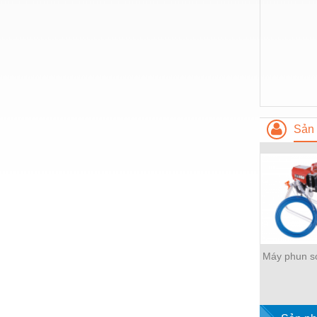
Hóa chất-Trang thiết bị
Kệ công nghiệp
Khí nén - Thiết bị
Khuôn mẫu - Phụ tùng
Lọc công nghiệp
Sản 
Máy công cụ - Phụ tùng
Mỏ - Trang thiết bị
Mô tơ - Hộp số
Môi trường - Thiết bị
Nâng hạ - Trang thiết bị
Máy phun s
Nội - Ngoại thất - văn phòng
Nồi hơi - Trang thiết bị
Nông nghiệp - Thiết bị