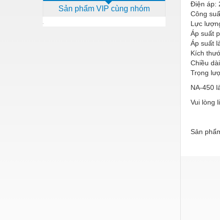
Điện áp:
Sản phẩm VIP cùng nhóm
Dịch vụ - Thi công
Công suấ
Lực lượng
Điện công nghiệp
Áp suất p
Áp suất l
Điện gia dụng
Kích thư
Chiều dà
Điện Lạnh
Trọng lư
Đóng tàu Thiết bị
NA-450 l
Đúc chính xác Thiết bị
Vui lòng 
Dụng cụ cầm tay
Sản phẩm
Dụng cụ cắt gọt
Dụng cụ điện
Dụng cụ đo
Gỗ - Trang thiết bị
Hàn cắt - Thiết bị