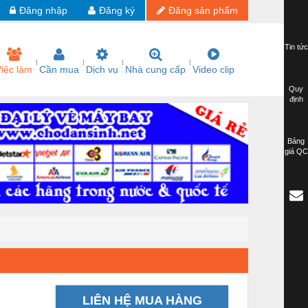
Đăng nhập
Đăng ký
Đăng sản phẩm
Tin tức
iệc làm
Cần mua
Dịch vụ
Nhà cung cấp
Video clip
Quy
định
Bảng
giá QC
LIÊN HỆ MUA HÀNG