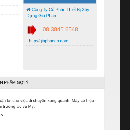
Công Ty Cổ Phần Thiết Bị Xây
Dựng Gia Phan
08 3845 6548
http://giaphanco.com
N PHẨM GỢI Ý
uận lợi cho việc di chuyển xung quanh. Máy có hiệu
thị trường Úc và Mỹ.
ao.