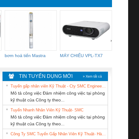
›
bơm hoả tiển Mastra
MÁY CHIẾU VPL-TX7
BOM DINH
WHITE
TIN TUYỂN DỤNG MỚI
» Xem tất cả
Tuyển gấp nhân viên Kỹ Thuật - Cty SMC Engineering
Mô tả công việc Đảm nhiệm công việc tại phòng
kỹ thuật của Công ty theo...
Tuyển Nhanh Nhân Viên Kỹ Thuật- SMC
CÔNG TY TNHH
Cty TNHH TM QC
CÔNG TY TNHH
 Le An Toàn
Bộ giám sát chuỗi
Bộ giám sát dòng
Bộ ng
Mô tả công việc Đảm nhiệm công việc tại phòng
THIẾT BỊ CÔNG
Ba Miền
THƯƠNG MẠI
enix Contact
tấm pin
điện chuỗi
ray W
kỹ thuật của Công ty theo...
NGHIỆP NIHON
THIÊN ÂN VIỆT
6960 – PSR-
TRANSCLINIC 16I+
TRANSCLINIC 16I+
BAS 
Công Ty SMC Tuyển Gấp Nhân Viên Kỹ Thuật- Hà Nội
SETSUBI VIỆT
NAM
SCP-
1K5 L (2433950000)
(2008130000)
(28