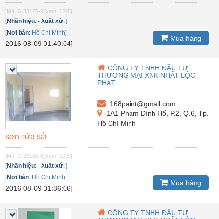
[Mã: G-33125-9]
[xem: 1295]
[
Nhãn hiệu
:
-
Xuất xứ
:
]
[
Nơi bán
:
Hồ Chí Minh]
Mua hàng
2016-08-09 01:40:04]
CÔNG TY TNHH ĐẦU TƯ
THƯƠNG MẠI XNK NHẤT LỘC
PHÁT
168paint@gmail.com
1A1 Phạm Đình Hổ, P.2, Q.6, Tp.
Hồ Chí Minh
sơn cửa sắt
[Mã: G-33125-8]
[xem: 1099]
[
Nhãn hiệu
:
-
Xuất xứ
:
]
[
Nơi bán
:
Hồ Chí Minh]
Mua hàng
2016-08-09 01:36:06]
CÔNG TY TNHH ĐẦU TƯ