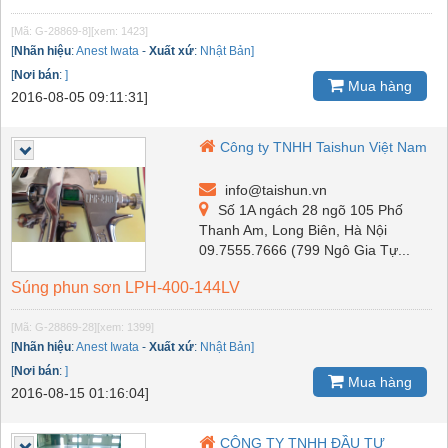
[Mã: G-28869-8]
[xem: 1423]
[
Nhãn hiệu
:
Anest Iwata
-
Xuất xứ
:
Nhật Bản]
[
Nơi bán
:
]
Mua hàng
2016-08-05 09:11:31]
Công ty TNHH Taishun Việt Nam
info@taishun.vn
Số 1A ngách 28 ngõ 105 Phố
Thanh Am, Long Biên, Hà Nội
09.7555.7666 (799 Ngô Gia Tự...
Súng phun sơn LPH-400-144LV
[Mã: G-28869-28]
[xem: 1399]
[
Nhãn hiệu
:
Anest Iwata
-
Xuất xứ
:
Nhật Bản]
[
Nơi bán
:
]
Mua hàng
2016-08-15 01:16:04]
CÔNG TY TNHH ĐẦU TƯ