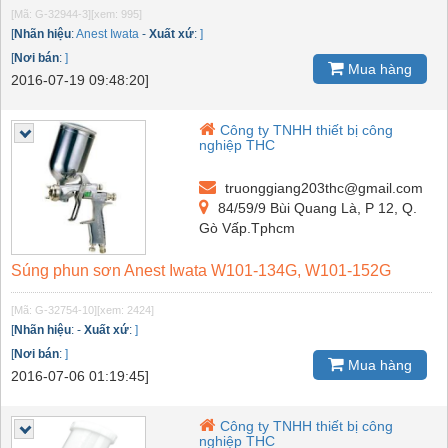
[Mã: G-32944-3]
[xem: 995]
[
Nhãn hiệu
:
Anest Iwata
-
Xuất xứ
:
]
[
Nơi bán
:
]
Mua hàng
2016-07-19 09:48:20]
Công ty TNHH thiết bị công
nghiệp THC
truonggiang203thc@gmail.com
84/59/9 Bùi Quang Là, P 12, Q.
Gò Vấp.Tphcm
Súng phun sơn Anest Iwata W101-134G, W101-152G
[Mã: G-32754-10]
[xem: 2424]
[
Nhãn hiệu
:
-
Xuất xứ
:
]
[
Nơi bán
:
]
Mua hàng
2016-07-06 01:19:45]
Công ty TNHH thiết bị công
nghiệp THC