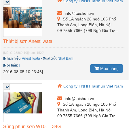
Công ty TNHH Taishun Việt Nam
info@taishun.vn
Số 1A ngách 28 ngõ 105 Phố
Thanh Am, Long Biên, Hà Nội
09.7555.7666 (799 Ngô Gia Tự...
Thiết bị sơn Anest Iwata
[Mã: G-28869-10]
[xem: 1520]
[
Nhãn hiệu
:
Anest Iwata
-
Xuất xứ
:
Nhật Bản]
[
Nơi bán
:
]
Mua hàng
2016-08-05 10:23:46]
Công ty TNHH Taishun Việt Nam
info@taishun.vn
Số 1A ngách 28 ngõ 105 Phố
Thanh Am, Long Biên, Hà Nội
09.7555.7666 (799 Ngô Gia Tự...
Súng phun sơn W101-134G