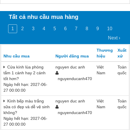
Tất cả nhu cầu mua hàng
1
2
3
4
5
6
7
8
9
10
Next ›
Thương
Xuất
Nhu cầu mua
Người đăng mua
hiệu
xứ
Cửa kính lùa phòng
nguyen duc anh
Việt
Toàn
tắm 1 cánh hay 2 cánh
Nam
quốc
tốt hơn?
nguyenducanh470
Ngày hết hạn: 2027-06-
27 00:00:00
Kính bếp màu trắng
nguyen duc anh
Việt
Toàn
sữa có đẹp và dễ vệ sinh
Nam
quốc
không?
nguyenducanh470
Ngày hết hạn: 2027-06-
27 00:00:00