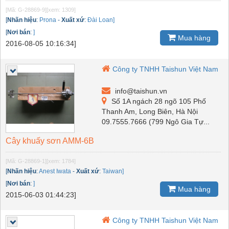
[Mã: G-28869-9]
[xem: 1309]
[
Nhãn hiệu
:
Prona
-
Xuất xứ
:
Đài Loan]
[
Nơi bán
:
]
Mua hàng
2016-08-05 10:16:34]
Công ty TNHH Taishun Việt Nam
info@taishun.vn
Số 1A ngách 28 ngõ 105 Phố
Thanh Am, Long Biên, Hà Nội
09.7555.7666 (799 Ngô Gia Tự...
Cây khuấy sơn AMM-6B
[Mã: G-28869-1]
[xem: 1784]
[
Nhãn hiệu
:
Anest Iwata
-
Xuất xứ
:
Taiwan]
[
Nơi bán
:
]
Mua hàng
2015-06-03 01:44:23]
Công ty TNHH Taishun Việt Nam