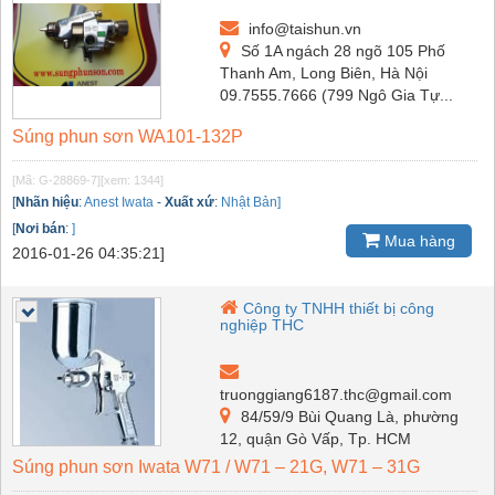
info@taishun.vn
Số 1A ngách 28 ngõ 105 Phố
Thanh Am, Long Biên, Hà Nội
09.7555.7666 (799 Ngô Gia Tự...
Súng phun sơn WA101-132P
[Mã: G-28869-7]
[xem: 1344]
[
Nhãn hiệu
:
Anest Iwata
-
Xuất xứ
:
Nhật Bản]
[
Nơi bán
:
]
Mua hàng
2016-01-26 04:35:21]
Công ty TNHH thiết bị công
nghiệp THC
truonggiang6187.thc@gmail.com
84/59/9 Bùi Quang Là, phường
12, quận Gò Vấp, Tp. HCM
Súng phun sơn Iwata W71 / W71 – 21G, W71 – 31G