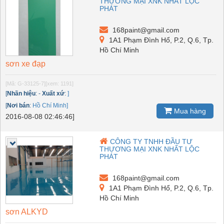
THƯƠNG MẠI XNK NHẤT LỘC
PHÁT
168paint@gmail.com
1A1 Phạm Đình Hổ, P.2, Q.6, Tp.
Hồ Chí Minh
sơn xe đạp
[Mã: G-33125-7]
[xem: 1191]
[
Nhãn hiệu
:
-
Xuất xứ
:
]
[
Nơi bán
:
Hồ Chí Minh]
Mua hàng
2016-08-08 02:46:46]
CÔNG TY TNHH ĐẦU TƯ
THƯƠNG MẠI XNK NHẤT LỘC
PHÁT
168paint@gmail.com
1A1 Phạm Đình Hổ, P.2, Q.6, Tp.
Hồ Chí Minh
sơn ALKYD