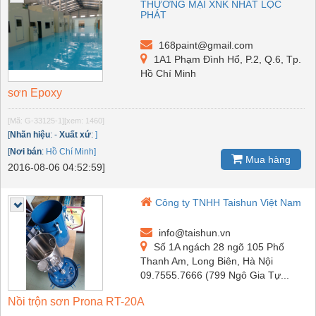
THƯƠNG MẠI XNK NHẤT LỘC
PHÁT
168paint@gmail.com
1A1 Phạm Đình Hổ, P.2, Q.6, Tp.
Hồ Chí Minh
sơn Epoxy
[Mã: G-33125-1]
[xem: 1460]
[
Nhãn hiệu
:
-
Xuất xứ
:
]
[
Nơi bán
:
Hồ Chí Minh]
Mua hàng
2016-08-06 04:52:59]
Công ty TNHH Taishun Việt Nam
info@taishun.vn
Số 1A ngách 28 ngõ 105 Phố
Thanh Am, Long Biên, Hà Nội
09.7555.7666 (799 Ngô Gia Tự...
Nồi trộn sơn Prona RT-20A