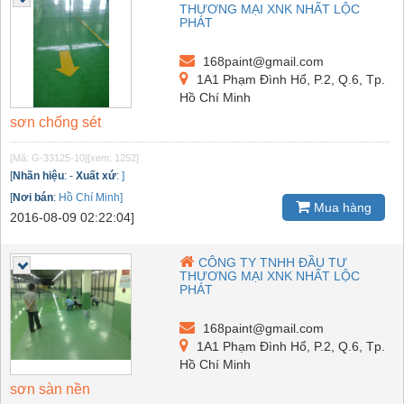
THƯƠNG MẠI XNK NHẤT LỘC
PHÁT
168paint@gmail.com
1A1 Phạm Đình Hổ, P.2, Q.6, Tp.
Hồ Chí Minh
sơn chống sét
[Mã: G-33125-10]
[xem: 1252]
[
Nhãn hiệu
:
-
Xuất xứ
:
]
[
Nơi bán
:
Hồ Chí Minh]
Mua hàng
2016-08-09 02:22:04]
CÔNG TY TNHH ĐẦU TƯ
THƯƠNG MẠI XNK NHẤT LỘC
PHÁT
168paint@gmail.com
1A1 Phạm Đình Hổ, P.2, Q.6, Tp.
Hồ Chí Minh
sơn sàn nền