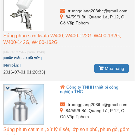
truonggiang203thc@gmail.com
84/59/9 Bùi Quang Là, P 12, Q.
Gò Vấp.Tphcm
Súng phun sơn Iwata W400, W400-122G, W400-132G,
W400-142G, W400-162G
[Mã: G-32754-7]
[xem: 1240]
[
Nhãn hiệu
:
-
Xuất xứ
:
]
[
Nơi bán
:
]
Mua hàng
2016-07-01 01:20:33]
Công ty TNHH thiết bị công
nghiệp THC
truonggiang203thc@gmail.com
84/59/9 Bùi Quang Là, P 12, Q.
Gò Vấp.Tphcm
Súng phun cát mini, xử lý rỉ sét, lớp sơn phủ, phun gỗ, gốm