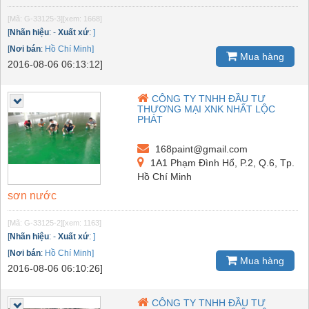
[Mã: G-33125-3]
[xem: 1668]
[
Nhãn hiệu
:
-
Xuất xứ
:
]
[
Nơi bán
:
Hồ Chí Minh]
Mua hàng
2016-08-06 06:13:12]
CÔNG TY TNHH ĐẦU TƯ
THƯƠNG MẠI XNK NHẤT LỘC
PHÁT
168paint@gmail.com
1A1 Phạm Đình Hổ, P.2, Q.6, Tp.
Hồ Chí Minh
sơn nước
[Mã: G-33125-2]
[xem: 1163]
[
Nhãn hiệu
:
-
Xuất xứ
:
]
[
Nơi bán
:
Hồ Chí Minh]
Mua hàng
2016-08-06 06:10:26]
CÔNG TY TNHH ĐẦU TƯ