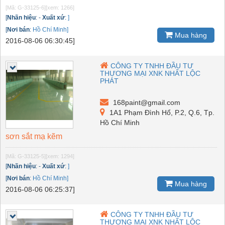
[Mã: G-33125-6]
[xem: 1266]
[
Nhãn hiệu
:
-
Xuất xứ
:
]
[
Nơi bán
:
Hồ Chí Minh]
Mua hàng
2016-08-06 06:30:45]
CÔNG TY TNHH ĐẦU TƯ
THƯƠNG MẠI XNK NHẤT LỘC
PHÁT
168paint@gmail.com
1A1 Phạm Đình Hổ, P.2, Q.6, Tp.
Hồ Chí Minh
sơn sắt mạ kẽm
[Mã: G-33125-5]
[xem: 1294]
[
Nhãn hiệu
:
-
Xuất xứ
:
]
[
Nơi bán
:
Hồ Chí Minh]
Mua hàng
2016-08-06 06:25:37]
CÔNG TY TNHH ĐẦU TƯ
THƯƠNG MẠI XNK NHẤT LỘC