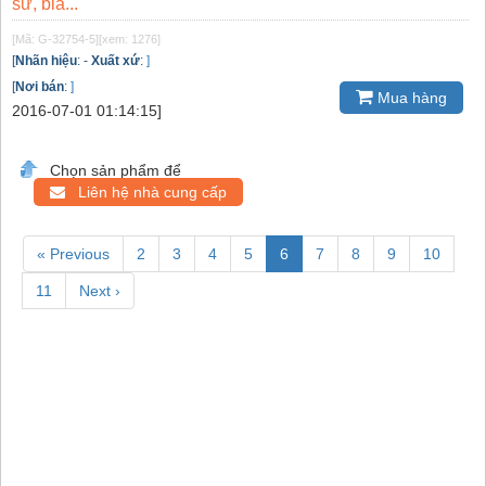
sứ, bia...
[Mã: G-32754-5]
[xem: 1276]
[
Nhãn hiệu
:
-
Xuất xứ
:
]
[
Nơi bán
:
]
Mua hàng
2016-07-01 01:14:15]
Chọn sản phẩm để
Liên hệ nhà cung cấp
« Previous
2
3
4
5
6
7
8
9
10
11
Next ›