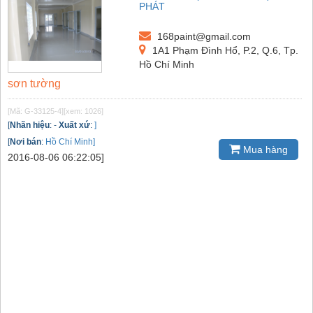
PHÁT
168paint@gmail.com
1A1 Phạm Đình Hổ, P.2, Q.6, Tp.
Hồ Chí Minh
sơn tường
[Mã: G-33125-4]
[xem: 1026]
[
Nhãn hiệu
:
-
Xuất xứ
:
]
[
Nơi bán
:
Hồ Chí Minh]
Mua hàng
2016-08-06 06:22:05]