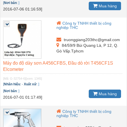
[
Nơi bán
:
]
Mua hàng
2016-07-06 01:16:59]
Công ty TNHH thiết bị công
nghiệp THC
truonggiang203thc@gmail.com
84/59/9 Bùi Quang Là, P 12, Q.
Gò Vấp.Tphcm
Máy đo độ dày sơn A456CFBS, Đầu dò rời T456CF1S
Elcometer
[Mã: G-32754-6]
[xem: 1345]
[
Nhãn hiệu
:
-
Xuất xứ
:
]
[
Nơi bán
:
]
Mua hàng
2016-07-01 01:17:49]
Công ty TNHH thiết bị công
nghiệp THC