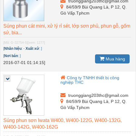
truonggiang203thc@gmail.com
84/59/9 Bùi Quang Là, P 12, Q.
Gò Vấp.Tphcm
Súng phun cát mini, xử lý rỉ sét, lớp sơn phủ, phun gỗ, gốm
sứ, bia...
[Mã: G-32754-5]
[xem: 1277]
[
Nhãn hiệu
:
-
Xuất xứ
:
]
[
Nơi bán
:
]
Mua hàng
2016-07-01 01:14:15]
Công ty TNHH thiết bị công
nghiệp THC
truonggiang203thc@gmail.com
84/59/9 Bùi Quang Là, P 12, Q.
Gò Vấp.Tphcm
Súng phun sơn Iwata W400, W400-122G, W400-132G,
W400-142G, W400-162G