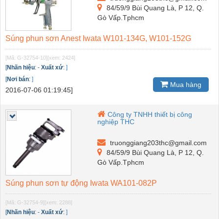
84/59/9 Bùi Quang Là, P 12, Q.
Gò Vấp.Tphcm
Súng phun sơn Anest Iwata W101-134G, W101-152G
[Mã: G-32754-10]
[xem: 2424]
[
Nhãn hiệu
:
-
Xuất xứ
:
]
[
Nơi bán
:
]
Mua hàng
2016-07-06 01:19:45]
Công ty TNHH thiết bị công
nghiệp THC
truonggiang203thc@gmail.com
84/59/9 Bùi Quang Là, P 12, Q.
Gò Vấp.Tphcm
Súng phun sơn tự động Iwata WA101-082P
[Mã: G-32754-9]
[xem: 2288]
[
Nhãn hiệu
:
-
Xuất xứ
:
]