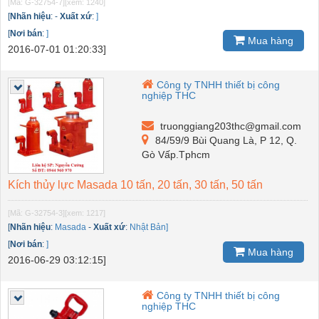
[Mã: G-32754-7]
[xem: 1240]
[
Nhãn hiệu
:
-
Xuất xứ
:
]
[
Nơi bán
:
]
Mua hàng
2016-07-01 01:20:33]
Công ty TNHH thiết bị công
nghiệp THC
truonggiang203thc@gmail.com
84/59/9 Bùi Quang Là, P 12, Q.
Gò Vấp.Tphcm
Kích thủy lực Masada 10 tấn, 20 tấn, 30 tấn, 50 tấn
[Mã: G-32754-3]
[xem: 1217]
[
Nhãn hiệu
:
Masada
-
Xuất xứ
:
Nhật Bản]
[
Nơi bán
:
]
Mua hàng
2016-06-29 03:12:15]
Công ty TNHH thiết bị công
nghiệp THC