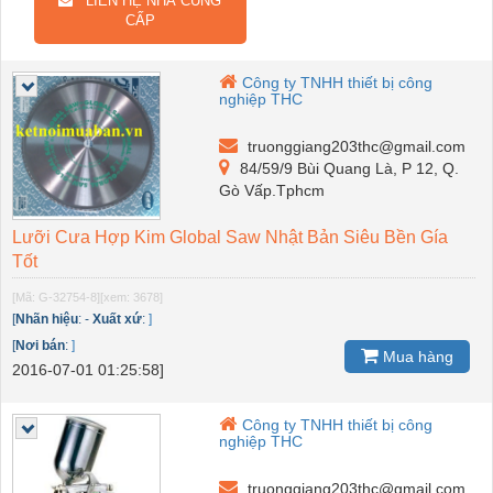
LIÊN HỆ NHÀ CUNG
CẤP
Công ty TNHH thiết bị công
nghiệp THC
truonggiang203thc@gmail.com
84/59/9 Bùi Quang Là, P 12, Q.
Gò Vấp.Tphcm
Lưỡi Cưa Hợp Kim Global Saw Nhật Bản Siêu Bền Gía
Tốt
[Mã: G-32754-8]
[xem: 3678]
[
Nhãn hiệu
:
-
Xuất xứ
:
]
[
Nơi bán
:
]
Mua hàng
2016-07-01 01:25:58]
Công ty TNHH thiết bị công
nghiệp THC
truonggiang203thc@gmail.com