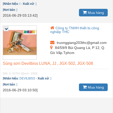
[
Nhãn hiệu
:
I
-
Xuất xứ
:
]
[
Nơi bán
:
]
Mua hàng
2016-06-29 03:13:42]
Công ty TNHH thiết bị công
nghiệp THC
truonggiang203thc@gmail.com
84/59/9 Bùi Quang Là, P 12, Q.
Gò Vấp.Tphcm
Súng sơn Devilbiss LUNA, JJ , JGX-502, JGX-508
[Mã: G-32754-2]
[xem: 1000]
[
Nhãn hiệu
:
DEVILBISS
-
Xuất xứ
:
]
[
Nơi bán
:
]
Mua hàng
2016-06-29 03:10:50]