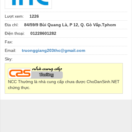
Lượt xem:
1226
Địa chỉ:
84/59/9 Bùi Quang Là, P 12, Q. Gò Vấp.Tphcm
Điện thoại:
01228601282
Fax:
Email:
truonggiang203thc@gmail.com
Sky:
NCC Thường là nhà cung cấp chưa được ChoDanSinh.NET
chứng thực.