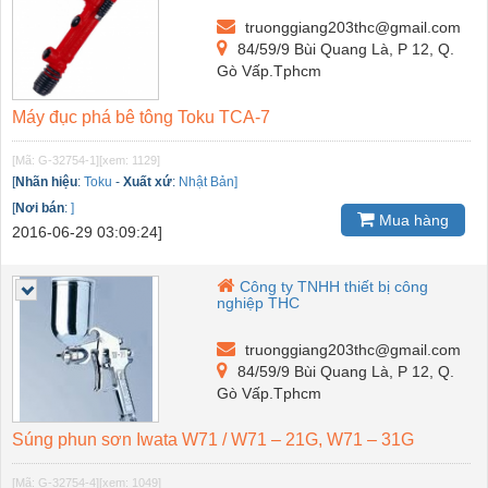
truonggiang203thc@gmail.com
84/59/9 Bùi Quang Là, P 12, Q.
Gò Vấp.Tphcm
Máy đục phá bê tông Toku TCA-7
[Mã: G-32754-1]
[xem: 1129]
[
Nhãn hiệu
:
Toku
-
Xuất xứ
:
Nhật Bản]
[
Nơi bán
:
]
Mua hàng
2016-06-29 03:09:24]
Công ty TNHH thiết bị công
nghiệp THC
truonggiang203thc@gmail.com
84/59/9 Bùi Quang Là, P 12, Q.
Gò Vấp.Tphcm
Súng phun sơn Iwata W71 / W71 – 21G, W71 – 31G
[Mã: G-32754-4]
[xem: 1049]