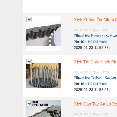
Xích Không Ồn Silent
[Mã: G-59518-6]
[xem: 941]
[
Nhãn hiệu
:
Ramsey
-
Xuất x
[
Nơi bán
:
Hồ Chí Minh]
2025-01-23 11:52:35]
Xích Tải Chịu Nhiệt P
[Mã: G-59518-5]
[xem: 1148]
[
Nhãn hiệu
:
Tsubaki
-
Xuất xứ
[
Nơi bán
:
Hồ Chí Minh]
2025-01-23 11:53:01]
Xích Gắn Tay Gá Lò Xo 
[Mã: G-59518-4]
[xem: 821]