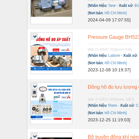
Dụng cụ đo
[
Nhãn hiệu
:
Sew
-
Xuất xứ
:
Đư
Gỗ - Trang thiết bị
[
Nơi bán
:
Hồ Chí Minh]
2024-04-09 17:07:55]
Hàn cắt - Thiết bị
Hóa chất-Trang thiết bị
Pressure Gauge BH523
Kệ công nghiệp
[Mã: G-10537-311]
[xem: 534]
[
Nhãn hiệu
:
Labom
-
Xuất xứ
Khí nén - Thiết bị
[
Nơi bán
:
Hồ Chí Minh]
Khuôn mẫu - Phụ tùng
2023-12-08 10:19:37]
Lọc công nghiệp
Đồng hồ đo lưu lượng đ
Máy công cụ - Phụ tùng
[Mã: G-10537-302]
[xem: 1057]
Mỏ - Trang thiết bị
[
Nhãn hiệu
:
Riels
-
Xuất xứ
:
C
Mô tơ - Hộp số
[
Nơi bán
:
Hồ Chí Minh]
2023-12-25 11:19:03]
Môi trường - Thiết bị
Nâng hạ - Trang thiết bị
Bộ truyền động khí nén