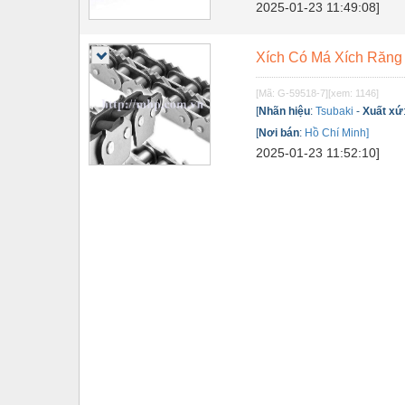
2025-01-23 11:49:08]
Tự động hoá
Van - Co các loại
Xích Có Má Xích Răng 
Vật liệu mài mòn
[Mã: G-59518-7]
[xem: 1146]
[
Nhãn hiệu
:
Tsubaki
-
Xuất xứ
Vật liệu xây dựng
[
Nơi bán
:
Hồ Chí Minh]
2025-01-23 11:52:10]
Vòng bi - Bạc đạn
Xe hơi - Phụ tùng
Xe máy - Phụ tùng
Xe tải - phụ tùng
Y khoa - Trang thiết bị