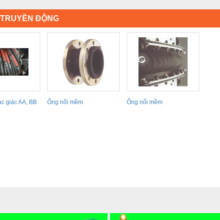
Ị TRUYỀN ĐỘNG
ục giác AA, BB
Ống nối mềm
Ống nối mềm
..