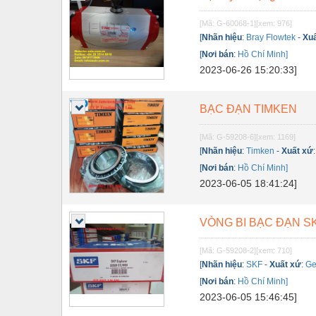
Nội - Ngoại thất - văn phòng
[Mã: G-60068-1]
[xem: 976]
[
Nhãn hiệu
:
Bray Flowtek
-
Xu
Nồi hơi - Trang thiết bị
[
Nơi bán
:
Hồ Chí Minh]
Nông nghiệp - Thiết bị
2023-06-26 15:20:33]
Nước-Vật tư thiết bị
BẠC ĐẠN TIMKEN
Phốt cơ khí
[Mã: G-59208-6]
[xem: 1169]
Sắt, thép, inox các loại
[
Nhãn hiệu
:
Timken
-
Xuất xứ
Thí nghiệm-Trang thiết bị
[
Nơi bán
:
Hồ Chí Minh]
2023-06-05 18:41:24]
Thiết bị chiếu sáng
Thiết bị chống sét
VÒNG BI BẠC ĐẠN S
Thiết bị an ninh
[Mã: G-59208-2]
[xem: 710]
[
Nhãn hiệu
:
SKF
-
Xuất xứ
:
Ge
Thiết bị công nghiệp
[
Nơi bán
:
Hồ Chí Minh]
Thiết bị công trình
2023-06-05 15:46:45]