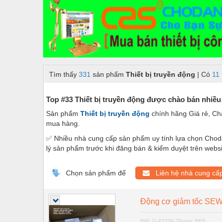
Dây chuyền sản xuất
Dệt may - Thiết bị
Dầu mỡ công nghiệp
Dịch vụ - Thi công
Tìm thấy
331
sản phẩm
Thiết bị truyền động
| Có
11
Điện công nghiệp
Điện gia dụng
Top #33 Thiết bị truyền động được chào bán nhiều
Sản phẩm
Thiết bị truyền động
chính hãng Giá rẻ, Ch
Điện Lạnh
mua hàng.
Đóng tàu Thiết bị
✅ Nhiều nhà cung cấp sản phẩm uy tính lựa chọn Choda
lý sản phẩm trước khi đăng bán & kiểm duyệt trên webs
Đúc chính xác Thiết bị
Dụng cụ cầm tay
Chọn sản phẩm để
Liên hệ nhà cung cấ
Dụng cụ cắt gọt
Động cơ giảm tốc SE
Dụng cụ điện
[Mã: G-63236-2]
[xem: 883]