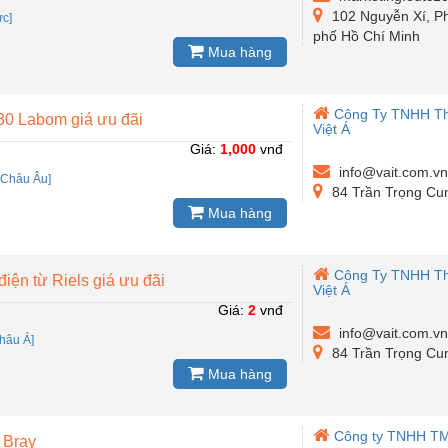
102 Nguyễn Xí, P
́c]
phố Hồ Chí Minh
Mua hàng
Công Ty TNHH Th
0 Labom giá ưu đãi
Việt Á
Giá:
1,000
vnđ
info@vait.com.v
:
Châu Âu]
84 Trần Trọng Cu
Mua hàng
Công Ty TNHH Th
iện từ Riels giá ưu đãi
Việt Á
Giá:
2
vnđ
info@vait.com.v
hâu Á]
84 Trần Trọng Cu
Mua hàng
Công ty TNHH TM
 Bray