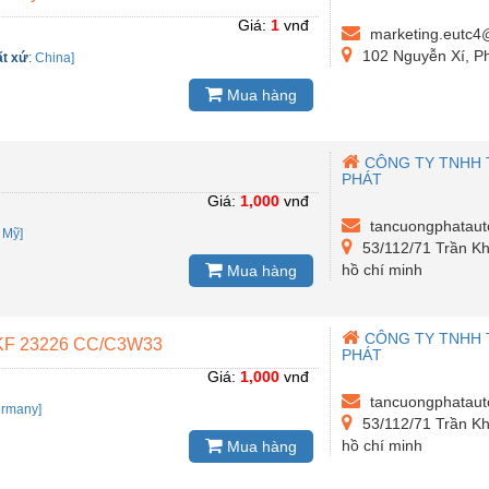
Giá:
1
vnđ
marketing.eutc4
102 Nguyễn Xí, P
ất xứ
:
China]
Mua hàng
CÔNG TY TNHH 
PHÁT
Giá:
1,000
vnđ
tancuongphatau
:
Mỹ]
53/112/71 Trần Kh
hồ chí minh
Mua hàng
CÔNG TY TNHH 
KF 23226 CC/C3W33
PHÁT
Giá:
1,000
vnđ
tancuongphatau
rmany]
53/112/71 Trần Kh
hồ chí minh
Mua hàng