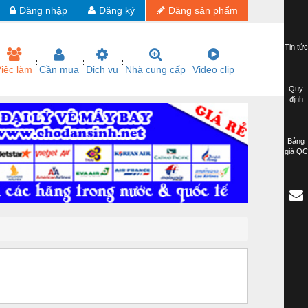
Đăng nhập
Đăng ký
Đăng sản phẩm
Tin tức
iệc làm
Cần mua
Dịch vụ
Nhà cung cấp
Video clip
Quy
định
Bảng
giá QC