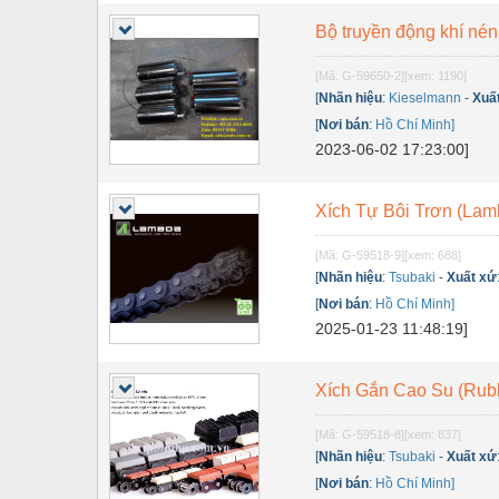
Thiết bị điện
Bộ truyền động khí né
Thiết bị giáo dục
[Mã: G-59650-2]
[xem: 1190]
Thiết bị khác
[
Nhãn hiệu
:
Kieselmann
-
Xuấ
[
Nơi bán
:
Hồ Chí Minh]
Thiết bị làm sạch
2023-06-02 17:23:00]
Thiết bị sơn - Sơn
Thiết bị nhà bếp
Xích Tự Bôi Trơn (Lam
Thiết bị nhiệt
[Mã: G-59518-9]
[xem: 688]
[
Nhãn hiệu
:
Tsubaki
-
Xuất xứ
Thiêt bị PCCC
[
Nơi bán
:
Hồ Chí Minh]
Thiết bị truyền động
2025-01-23 11:48:19]
Thiết bị văn phòng
Xích Gắn Cao Su (Rub
Thiết bị viễn thông
[Mã: G-59518-8]
[xem: 837]
Thủy lực-Thiết bị
[
Nhãn hiệu
:
Tsubaki
-
Xuất xứ
[
Nơi bán
:
Hồ Chí Minh]
Thủy sản - Trang thiết bị