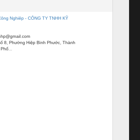
Công Nghiêp - CÔNG TY TNHH KỸ
mhp@gmail.com
ố 8, Phường Hiệp Bình Phước, Thành
Phố...