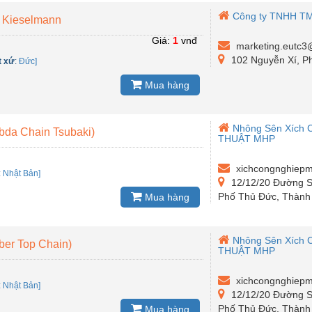
Công ty TNHH TM
n Kieselmann
Giá:
1
vnđ
marketing.eutc3
102 Nguyễn Xí, P
t xứ
:
Đức]
Mua hàng
Nhông Sên Xích 
bda Chain Tsubaki)
THUẬT MHP
xichcongnghiep
:
Nhật Bản]
12/12/20 Đường S
Phố Thủ Đức, Thành 
Mua hàng
Nhông Sên Xích 
ber Top Chain)
THUẬT MHP
xichcongnghiep
:
Nhật Bản]
12/12/20 Đường S
Phố Thủ Đức, Thành 
Mua hàng