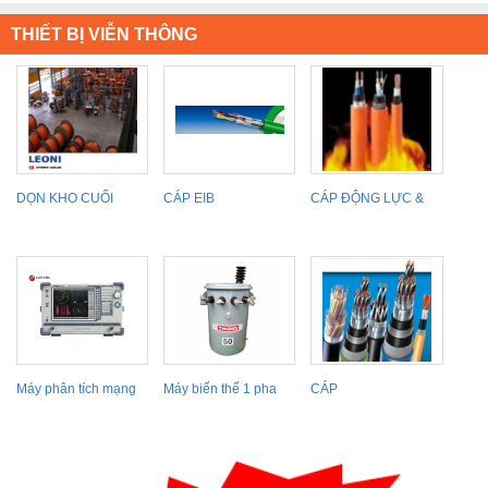
THIẾT BỊ VIỄN THÔNG
DỌN KHO CUỐI
CÁP EIB
CÁP ĐỘNG LỰC &
NĂM, CẦN BÁN
ĐIỀU KHIỂN CHỐNG
GẤP!!!!
Máy phân tích mạng
Máy biến thế 1 pha
CÁP
Protek A338 (300Khz
THIBIDI
INSTRUMENTATION
~...
&
INSTRUMENTATION