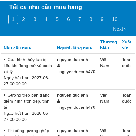
Tất cả nhu cầu mua hàng
1
2
3
4
5
6
7
8
9
10
Next ›
Thương
Xuất
Nhu cầu mua
Người đăng mua
hiệu
xứ
Cửa kính thủy lực bị
nguyen duc anh
Việt
Toàn
kêu khi đóng mở và cách
Nam
quốc
xử lý
nguyenducanh470
Ngày hết hạn: 2027-06-
27 00:00:00
Gương treo bàn trang
nguyen duc anh
Việt
Toàn
điểm hình tròn đẹp, tinh
Nam
quốc
tế
nguyenducanh470
Ngày hết hạn: 2026-06-
27 00:00:00
Thi công gương ghép
nguyen duc anh
Việt
Toàn