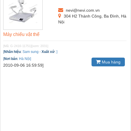
nevi@nevi.com.vn
304 H2 Thành Công, Ba Đình, Hà
Nội
Máy chiếu vật thể
[Mã: G-2416-11751]
[xem: 2031]
[
Nhãn hiệu
:
Sam sung
-
Xuất xứ
:
]
[
Nơi bán
:
Hà Nội]
Mua hàng
2010-09-06 16:59:59]