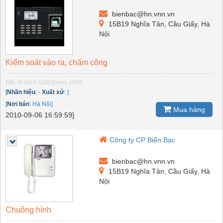
bienbac@hn.vnn.vn
15B19 Nghĩa Tân, Cầu Giấy, Hà
Nội
Kiểm soát vào ra, chấm công
[Mã: G-2413-11693]
[xem: 1903]
[
Nhãn hiệu
:
-
Xuất xứ
:
]
[
Nơi bán
:
Hà Nội]
Mua hàng
2010-09-06 16:59:59]
Công ty CP Biển Bạc
bienbac@hn.vnn.vn
15B19 Nghĩa Tân, Cầu Giấy, Hà
Nội
Chuông hình