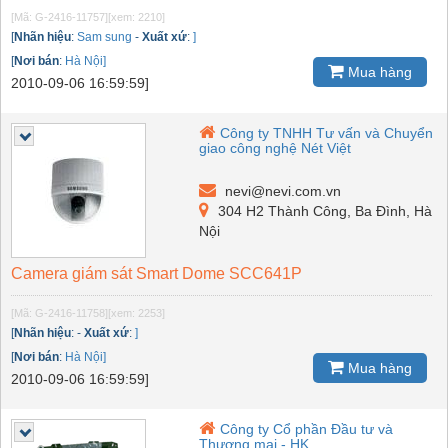
[Mã: G-2416-11757]
[xem: 2210]
[
Nhãn hiệu
:
Sam sung
-
Xuất xứ
:
]
[
Nơi bán
:
Hà Nội]
Mua hàng
2010-09-06 16:59:59]
Công ty TNHH Tư vấn và Chuyển
giao công nghệ Nét Việt
nevi@nevi.com.vn
304 H2 Thành Công, Ba Đình, Hà
Nội
Camera giám sát Smart Dome SCC641P
[Mã: G-2416-11758]
[xem: 2253]
[
Nhãn hiệu
:
-
Xuất xứ
:
]
[
Nơi bán
:
Hà Nội]
Mua hàng
2010-09-06 16:59:59]
Công ty Cổ phần Đầu tư và
Thương mại - HK