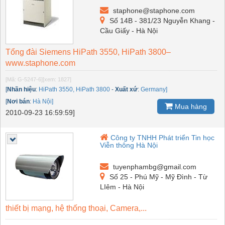
staphone@staphone.com
Số 14B - 381/23 Nguyễn Khang -
Cầu Giấy - Hà Nội
Tổng đài Siemens HiPath 3550, HiPath 3800–
www.staphone.com
[Mã: G-5247-6]
[xem: 1827]
[
Nhãn hiệu
:
HiPath 3550, HiPath 3800
-
Xuất xứ
:
Germany]
[
Nơi bán
:
Hà Nội]
Mua hàng
2010-09-23 16:59:59]
Công ty TNHH Phát triển Tin học
Viễn thông Hà Nội
tuyenphambg@gmail.com
Số 25 - Phú Mỹ - Mỹ Đình - Từ
LIêm - Hà Nội
thiết bị mạng, hệ thống thoại, Camera,...