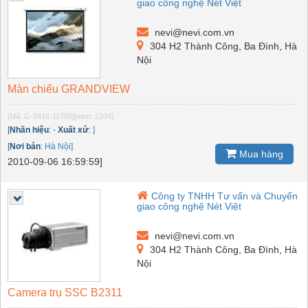
giao công nghệ Nét Việt
nevi@nevi.com.vn
304 H2 Thành Công, Ba Đình, Hà
Nội
Màn chiếu GRANDVIEW
[Mã: G-2416-11756]
[xem: 2204]
[
Nhãn hiệu
:
-
Xuất xứ
:
]
[
Nơi bán
:
Hà Nội]
Mua hàng
2010-09-06 16:59:59]
Công ty TNHH Tư vấn và Chuyển
giao công nghệ Nét Việt
nevi@nevi.com.vn
304 H2 Thành Công, Ba Đình, Hà
Nội
Camera trụ SSC B2311