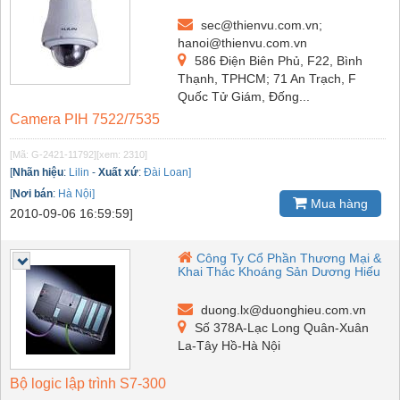
sec@thienvu.com.vn;
hanoi@thienvu.com.vn
586 Điện Biên Phủ, F22, Bình
Thạnh, TPHCM; 71 An Trạch, F
Quốc Tử Giám, Đống...
Camera PIH 7522/7535
[Mã: G-2421-11792]
[xem: 2310]
[
Nhãn hiệu
:
Lilin
-
Xuất xứ
:
Đài Loan]
[
Nơi bán
:
Hà Nội]
Mua hàng
2010-09-06 16:59:59]
Công Ty Cổ Phần Thương Mại &
Khai Thác Khoáng Sản Dương Hiếu
duong.lx@duonghieu.com.vn
Số 378A-Lạc Long Quân-Xuân
La-Tây Hồ-Hà Nội
Bộ logic lập trình S7-300