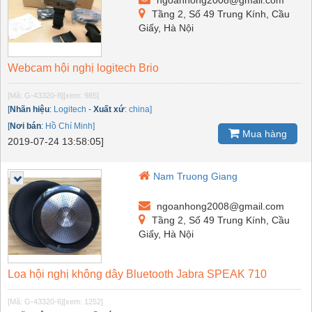
ngoanhong2008@gmail.com
Tầng 2, Số 49 Trung Kính, Cầu
Giấy, Hà Nội
Webcam hội nghị logitech Brio
[Mã: G-43320-8]
[xem: 985]
[
Nhãn hiệu
:
Logitech
-
Xuất xứ
:
china]
[
Nơi bán
:
Hồ Chí Minh]
Mua hàng
2019-07-24 13:58:05]
Nam Truong Giang
ngoanhong2008@gmail.com
Tầng 2, Số 49 Trung Kính, Cầu
Giấy, Hà Nội
Loa hội nghị không dây Bluetooth Jabra SPEAK 710
[Mã: G-43320-6]
[xem: 1252]