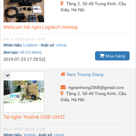
Tầng 2, Số 49 Trung Kính, Cầu
Giấy, Hà Nội
Webcam hội nghị Logitech meetup
[Mã: G-43320-3]
[xem: 1570]
[
Nhãn hiệu
:
Logitech
-
Xuất xứ
:
china]
[
Nơi bán
:
Hồ Chí Minh]
Mua hàng
2019-07-23 17:29:52]
Nam Truong Giang
ngoanhong2008@gmail.com
Tầng 2, Số 49 Trung Kính, Cầu
Giấy, Hà Nội
Tai nghe Yealink USB UH33
[Mã: G-43320-2]
[xem: 1246]
[
Nhãn hiệu
:
Yealink
-
Xuất xứ
:
china]