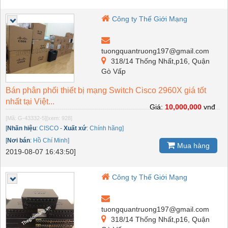
Công ty Thế Giới Mạng
tuongquantruong197@gmail.com
318/14 Thống Nhất,p16, Quận
Gò Vấp
Bán phân phối thiết bị mạng Switch Cisco 2960X giá tốt
nhất tại Việt...
Giá:
10,000,000
vnđ
[Mã: G-43332-5]
[xem: 928]
[
Nhãn hiệu
:
CISCO
-
Xuất xứ
:
Chính hãng]
[
Nơi bán
:
Hồ Chí Minh]
Mua hàng
2019-08-07 16:43:50]
Công ty Thế Giới Mạng
tuongquantruong197@gmail.com
318/14 Thống Nhất,p16, Quận