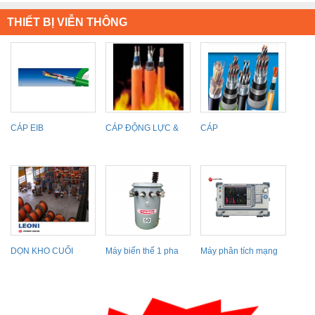
THIẾT BỊ VIỄN THÔNG
CÁP EIB
CÁP ĐỘNG LỰC &
CÁP
ĐIỀU KHIỂN CHỐNG
INSTRUMENTATION
&
INSTRUMENTATION
CONTROL...
DỌN KHO CUỐI
Máy biến thế 1 pha
Máy phân tích mạng
NĂM, CẦN BÁN
THIBIDI
Protek A338 (300Khz
GẤP!!!!
~...