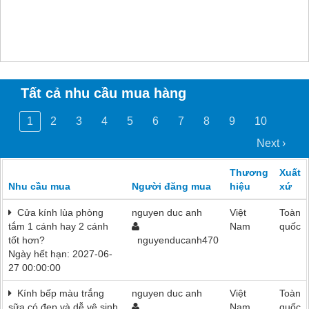
Tất cả nhu cầu mua hàng
1
2
3
4
5
6
7
8
9
10
Next ›
Thương
Xuất
Nhu cầu mua
Người đăng mua
hiệu
xứ
Cửa kính lùa phòng
nguyen duc anh
Việt
Toàn
tắm 1 cánh hay 2 cánh
Nam
quốc
tốt hơn?
nguyenducanh470
Ngày hết hạn: 2027-06-
27 00:00:00
Kính bếp màu trắng
nguyen duc anh
Việt
Toàn
sữa có đẹp và dễ vệ sinh
Nam
quốc