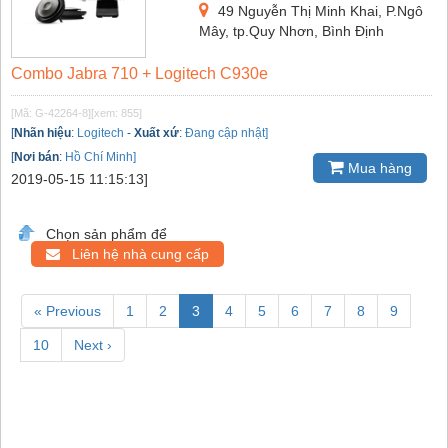
49 Nguyễn Thị Minh Khai, P.Ngô
Mây, tp.Quy Nhơn, Bình Định
Combo Jabra 710 + Logitech C930e
[Mã: G-42264-8]
[xem: 855]
[
Nhãn hiệu
:
Logitech
-
Xuất xứ
:
Đang cập nhật]
[
Nơi bán
:
Hồ Chí Minh]
Mua hàng
2019-05-15 11:15:13]
Chọn sản phẩm để
Liên hệ nhà cung cấp
« Previous
1
2
3
4
5
6
7
8
9
10
Next ›