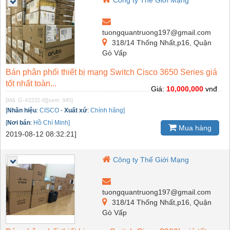
Công ty Thế Giới Mạng
tuongquantruong197@gmail.com
318/14 Thống Nhất,p16, Quận
Gò Vấp
Bán phân phối thiết bị mạng Switch Cisco 3650 Series giá
tốt nhất toàn...
Giá:
10,000,000
vnđ
[Mã: G-43332-8]
[xem: 945]
[
Nhãn hiệu
:
CISCO
-
Xuất xứ
:
Chính hãng]
[
Nơi bán
:
Hồ Chí Minh]
Mua hàng
2019-08-12 08:32:21]
Công ty Thế Giới Mạng
tuongquantruong197@gmail.com
318/14 Thống Nhất,p16, Quận
Gò Vấp