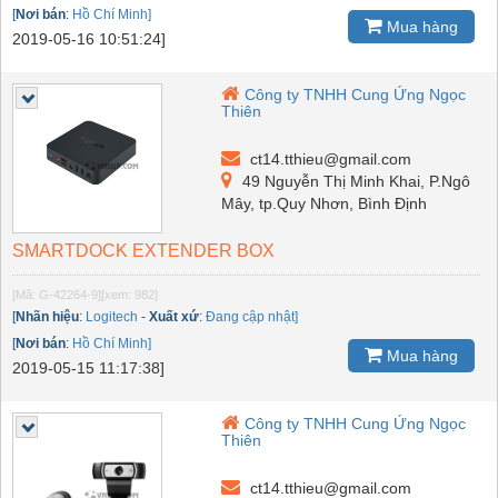
[
Nơi bán
:
Hồ Chí Minh]
Mua hàng
2019-05-16 10:51:24]
Công ty TNHH Cung Ứng Ngọc
Thiên
ct14.tthieu@gmail.com
49 Nguyễn Thị Minh Khai, P.Ngô
Mây, tp.Quy Nhơn, Bình Định
SMARTDOCK EXTENDER BOX
[Mã: G-42264-9]
[xem: 982]
[
Nhãn hiệu
:
Logitech
-
Xuất xứ
:
Đang cập nhật]
[
Nơi bán
:
Hồ Chí Minh]
Mua hàng
2019-05-15 11:17:38]
Công ty TNHH Cung Ứng Ngọc
Thiên
ct14.tthieu@gmail.com