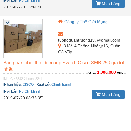
[
Nơi bán
:
Hồ Chí Minh]
Mua hàng
2019-07-29 13:44:40]
Công ty Thế Giới Mạng
tuongquantruong197@gmail.com
318/14 Thống Nhất,p16, Quận
Gò Vấp
Bán phân phối thiết bị mạng Switch Cisco SMB 250 giá tốt
nhất
Giá:
1,000,000
vnđ
[Mã: G-43332-2]
[xem: 824]
[
Nhãn hiệu
:
CISCO
-
Xuất xứ
:
Chính hãng]
[
Nơi bán
:
Hồ Chí Minh]
Mua hàng
2019-07-29 08:33:35]