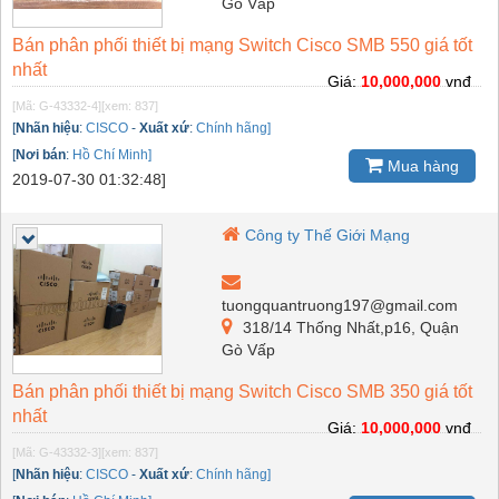
Gò Vấp
Bán phân phối thiết bị mạng Switch Cisco SMB 550 giá tốt
nhất
Giá:
10,000,000
vnđ
[Mã: G-43332-4]
[xem: 837]
[
Nhãn hiệu
:
CISCO
-
Xuất xứ
:
Chính hãng]
[
Nơi bán
:
Hồ Chí Minh]
Mua hàng
2019-07-30 01:32:48]
Công ty Thế Giới Mạng
tuongquantruong197@gmail.com
318/14 Thống Nhất,p16, Quận
Gò Vấp
Bán phân phối thiết bị mạng Switch Cisco SMB 350 giá tốt
nhất
Giá:
10,000,000
vnđ
[Mã: G-43332-3]
[xem: 837]
[
Nhãn hiệu
:
CISCO
-
Xuất xứ
:
Chính hãng]