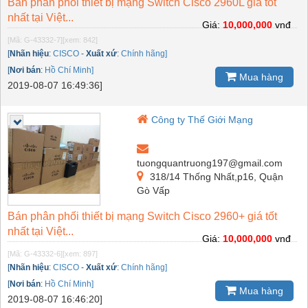
Bán phân phối thiết bị mạng Switch Cisco 2960L giá tốt
nhất tại Việt...
Giá:
10,000,000
vnđ
[Mã: G-43332-7]
[xem: 842]
[
Nhãn hiệu
:
CISCO
-
Xuất xứ
:
Chính hãng]
[
Nơi bán
:
Hồ Chí Minh]
Mua hàng
2019-08-07 16:49:36]
Công ty Thế Giới Mạng
tuongquantruong197@gmail.com
318/14 Thống Nhất,p16, Quận
Gò Vấp
Bán phân phối thiết bị mạng Switch Cisco 2960+ giá tốt
nhất tại Việt...
Giá:
10,000,000
vnđ
[Mã: G-43332-6]
[xem: 897]
[
Nhãn hiệu
:
CISCO
-
Xuất xứ
:
Chính hãng]
[
Nơi bán
:
Hồ Chí Minh]
Mua hàng
2019-08-07 16:46:20]