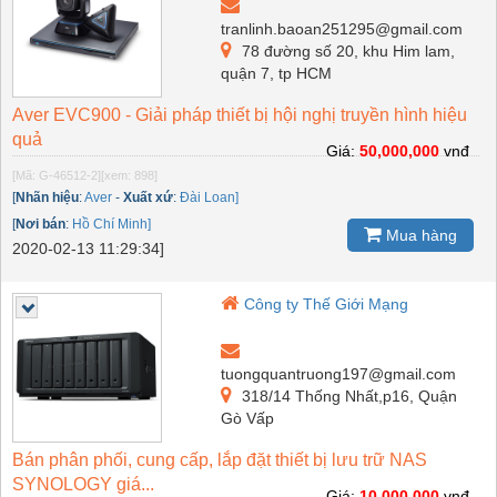
tranlinh.baoan251295@gmail.com
78 đường số 20, khu Him lam,
quận 7, tp HCM
Aver EVC900 - Giải pháp thiết bị hội nghị truyền hình hiệu
quả
Giá:
50,000,000
vnđ
[Mã: G-46512-2]
[xem: 898]
[
Nhãn hiệu
:
Aver
-
Xuất xứ
:
Đài Loan]
[
Nơi bán
:
Hồ Chí Minh]
Mua hàng
2020-02-13 11:29:34]
Công ty Thế Giới Mạng
tuongquantruong197@gmail.com
318/14 Thống Nhất,p16, Quận
Gò Vấp
Bán phân phối, cung cấp, lắp đặt thiết bị lưu trữ NAS
SYNOLOGY giá...
Giá:
10,000,000
vnđ