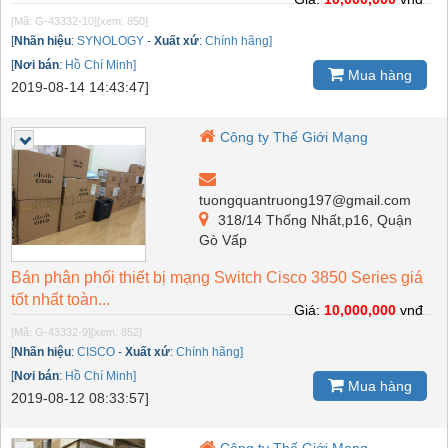
[Mã: G-43332-10]
[xem: 850]
[
Nhãn hiệu
:
SYNOLOGY
-
Xuất xứ
:
Chính hãng]
[
Nơi bán
:
Hồ Chí Minh]
Mua hàng
2019-08-14 14:43:47]
Công ty Thế Giới Mạng
tuongquantruong197@gmail.com
318/14 Thống Nhất,p16, Quận
Gò Vấp
Bán phân phối thiết bị mạng Switch Cisco 3850 Series giá
tốt nhất toàn...
Giá:
10,000,000
vnđ
[Mã: G-43332-9]
[xem: 852]
[
Nhãn hiệu
:
CISCO
-
Xuất xứ
:
Chính hãng]
[
Nơi bán
:
Hồ Chí Minh]
Mua hàng
2019-08-12 08:33:57]