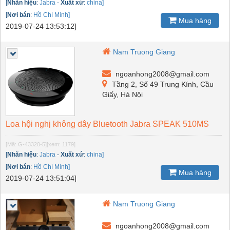
[
Nhãn hiệu
:
Jabra
-
Xuất xứ
:
china]
[
Nơi bán
:
Hồ Chí Minh]
Mua hàng
2019-07-24 13:53:12]
Nam Truong Giang
ngoanhong2008@gmail.com
Tầng 2, Số 49 Trung Kính, Cầu
Giấy, Hà Nội
Loa hội nghị không dây Bluetooth Jabra SPEAK 510MS
[Mã: G-43320-5]
[xem: 1179]
[
Nhãn hiệu
:
Jabra
-
Xuất xứ
:
china]
[
Nơi bán
:
Hồ Chí Minh]
Mua hàng
2019-07-24 13:51:04]
Nam Truong Giang
ngoanhong2008@gmail.com