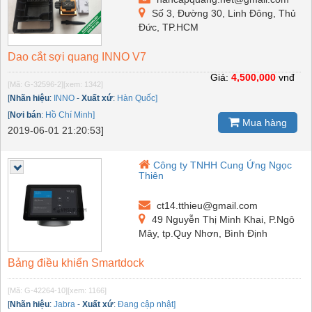
Số 3, Đường 30, Linh Đông, Thủ
Đức, TP.HCM
Dao cắt sợi quang INNO V7
Giá:
4,500,000
vnđ
[Mã: G-32596-2]
[xem: 1342]
[
Nhãn hiệu
:
INNO
-
Xuất xứ
:
Hàn Quốc]
[
Nơi bán
:
Hồ Chí Minh]
Mua hàng
2019-06-01 21:20:53]
Công ty TNHH Cung Ứng Ngọc
Thiên
ct14.tthieu@gmail.com
49 Nguyễn Thị Minh Khai, P.Ngô
Mây, tp.Quy Nhơn, Bình Định
Bảng điều khiển Smartdock
[Mã: G-42264-10]
[xem: 1166]
[
Nhãn hiệu
:
Jabra
-
Xuất xứ
:
Đang cập nhật]