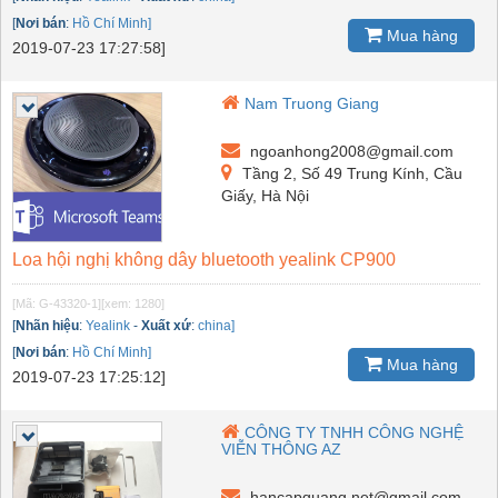
[
Nơi bán
:
Hồ Chí Minh]
Mua hàng
2019-07-23 17:27:58]
Nam Truong Giang
ngoanhong2008@gmail.com
Tầng 2, Số 49 Trung Kính, Cầu
Giấy, Hà Nội
Loa hội nghị không dây bluetooth yealink CP900
[Mã: G-43320-1]
[xem: 1280]
[
Nhãn hiệu
:
Yealink
-
Xuất xứ
:
china]
[
Nơi bán
:
Hồ Chí Minh]
Mua hàng
2019-07-23 17:25:12]
CÔNG TY TNHH CÔNG NGHỆ
VIỄN THÔNG AZ
hancapquang.net@gmail.com