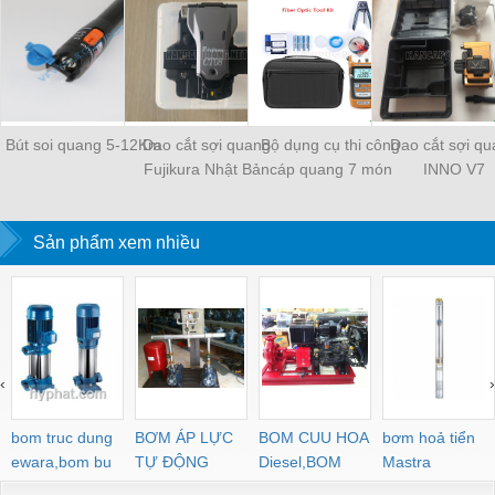
Bút soi quang 5-12Km
Dao cắt sợi quang
Bộ dụng cụ thi công
Dao cắt sợi q
Fujikura Nhật Bản
cáp quang 7 món
INNO V7
CT08
Sản phẩm xem nhiều
‹
›
bom truc dung
BƠM ÁP LỰC
BOM CUU HOA
bơm hoả tiển
ewara,bom bu
TỰ ĐỘNG
Diesel,BOM
Mastra
ewara
CHUA CHAY