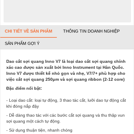
CHI TIẾT VỀ SẢN PHẨM
THÔNG TIN DOANH NGHIỆP
SẢN PHẨM GỢI Ý
Dao cắt sợi quang Inno V7 là loại dao cắt sợi quang chính
xác cao được sản xuất bởi Inno Instrument tại Hàn Quốc.
Inno V7 được thiết kế nhỏ gọn và nhẹ, V7/7+ phù hợp cho
việc cắt sợi quang 250μm và sợi quang ribbon (2-12 core)
Đặc điểm nổi bật:
- Loại dao cắt: loại tự động, 3 thao tác cắt, lưỡi dao tự động cắt
khi đóng nắp đậy
- Dễ dàng thao tác với các bước cắt sợi quang và thu thập vun
sợi quang một cách tự động.
- Sử dụng thuận tiện, nhanh chóng