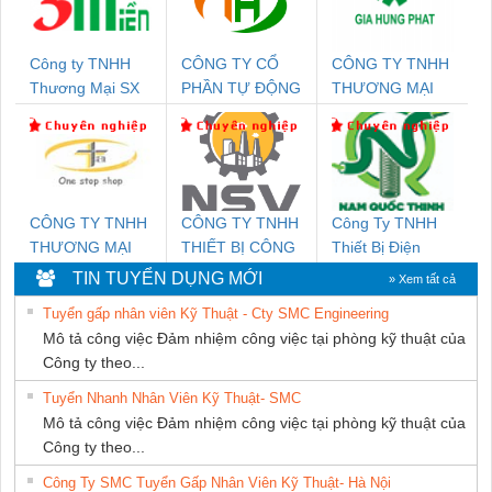
Công ty TNHH
CÔNG TY CỔ
CÔNG TY TNHH
Thương Mại SX
PHẦN TỰ ĐỘNG
THƯƠNG MẠI
Ba Miền
TIẾN HƯNG
DỊCH VỤ KỸ
THUẬT ĐIỆN CƠ
GIA HƯNG
PHÁT
CÔNG TY TNHH
CÔNG TY TNHH
Công Ty TNHH
THƯƠNG MẠI
THIẾT BỊ CÔNG
Thiết Bị Điện
THIÊN ÂN VIỆT
NGHIỆP NIHON
Nam Quốc Thịnh
TIN TUYỂN DỤNG MỚI
» Xem tất cả
NAM
SETSUBI VIỆT
Tuyển gấp nhân viên Kỹ Thuật - Cty SMC Engineering
NAM
Mô tả công việc Đảm nhiệm công việc tại phòng kỹ thuật của
Công ty theo...
Tuyển Nhanh Nhân Viên Kỹ Thuật- SMC
Mô tả công việc Đảm nhiệm công việc tại phòng kỹ thuật của
Công ty theo...
Công Ty SMC Tuyển Gấp Nhân Viên Kỹ Thuật- Hà Nội