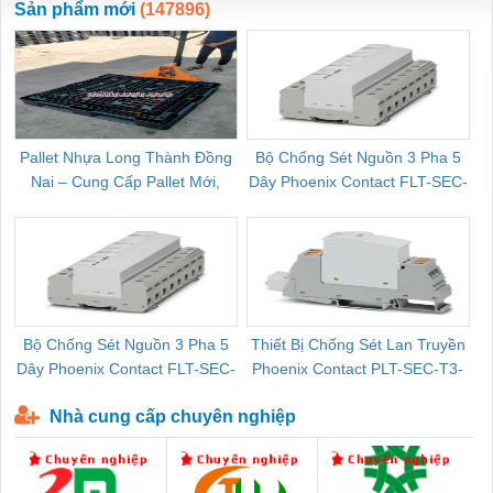
Sản phẩm mới
(147896)
Pallet Nhựa Long Thành Đồng
Bộ Chống Sét Nguồn 3 Pha 5
Nai – Cung Cấp Pallet Mới,
Dây Phoenix Contact FLT-SEC-
C
Pallet Cũ Giá Tốt
P-T1-3S-264/50-FM - 2909589
Bộ Chống Sét Nguồn 3 Pha 5
Thiết Bị Chống Sét Lan Truyền
B
Dây Phoenix Contact FLT-SEC-
Phoenix Contact PLT-SEC-T3-
P-T1-3S-440/35-FM - 2908264
230-FM-PT - 2907928
Nhà cung cấp chuyên nghiệp