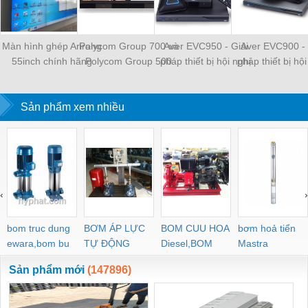
Màn hình ghép Arirang
Polycom Group 700 và
Aver EVC950 - Giải
Aver EVC900 - 
55inch chính hãng
Polycom Group 500
pháp thiết bị hội nghị
pháp thiết bị hội
truyền hình hiệu quả
truyền hình hiệ
Sản phẩm xem nhiều
‹
›
bom truc dung
BƠM ÁP LỰC
BOM CUU HOA
bơm hoả tiển
ewara,bom bu
TỰ ĐỘNG
Diesel,BOM
Mastra
ewara
CHUA CHAY
Sản phẩm mới
(147896)