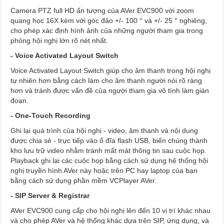
Camera PTZ full HD ấn tượng của AVer EVC900 với zoom
quang học 16X kèm với góc đảo +/- 100 ° và +/- 25 ° nghiêng,
cho phép xác định hình ảnh của những người tham gia trong
phòng hội nghị lớn rõ nét nhất.
- Voice Activated Layout Switch
Voice Activated Layout Switch giúp cho âm thanh trong hội nghị
tự nhiên hơn bằng cách làm cho âm thanh người nói rõ ràng
hơn và tránh được vấn đề của người tham gia vô tình làm gián
đoạn.
- One-Touch Recording
Ghi lại quá trình của hội nghị - video, âm thanh và nội dung
được chia sẻ - trực tiếp vào ổ đĩa flash USB, biến chúng thành
kho lưu trữ video nhằm tránh mất mát thông tin sau cuộc họp.
Playback ghi lại các cuộc họp bằng cách sử dụng hệ thống hội
nghị truyền hình AVer này hoặc trên PC hay laptop của bạn
bằng cách sử dụng phần mềm VCPlayer AVer.
- SIP Server & Registrar
AVer EVC900 cung cấp cho hội nghị lên đến 10 vị trí khác nhau
và cho phép AVer và hệ thống khác dựa trên SIP, ứng dụng, và