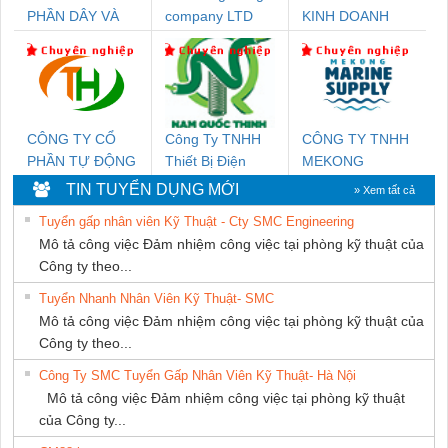
PHẦN DÂY VÀ
company LTD
KINH DOANH
CÁP ĐIỆN
DỊCH VỤ XNK
THƯỢNG ĐÌNH
PHƯƠNG NAM
CÔNG TY CỔ
Công Ty TNHH
CÔNG TY TNHH
PHẦN TỰ ĐỘNG
Thiết Bị Điện
MEKONG
TIẾN HƯNG
Nam Quốc Thịnh
MARINE
TIN TUYỂN DỤNG MỚI
» Xem tất cả
SUPPLY
Tuyển gấp nhân viên Kỹ Thuật - Cty SMC Engineering
Mô tả công việc Đảm nhiệm công việc tại phòng kỹ thuật của
Công ty theo...
Tuyển Nhanh Nhân Viên Kỹ Thuật- SMC
Mô tả công việc Đảm nhiệm công việc tại phòng kỹ thuật của
Công ty theo...
Công Ty SMC Tuyển Gấp Nhân Viên Kỹ Thuật- Hà Nội
Mô tả công việc Đảm nhiệm công việc tại phòng kỹ thuật
của Công ty...