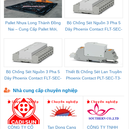
Pallet Nhựa Long Thành Đồng
Bộ Chống Sét Nguồn 3 Pha 5
Nai – Cung Cấp Pallet Mới,
Dây Phoenix Contact FLT-SEC-
C
Pallet Cũ Giá Tốt
P-T1-3S-264/50-FM - 2909589
Bộ Chống Sét Nguồn 3 Pha 5
Thiết Bị Chống Sét Lan Truyền
B
Dây Phoenix Contact FLT-SEC-
Phoenix Contact PLT-SEC-T3-
P-T1-3S-440/35-FM - 2908264
230-FM-PT - 2907928
Nhà cung cấp chuyên nghiệp
CÔNG TY CỔ
Tan Dong Cang
CÔNG TY TNHH