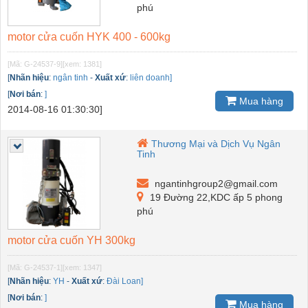
phú
motor cửa cuốn HYK 400 - 600kg
[Mã: G-24537-9]
[xem: 1381]
[
Nhãn hiệu
:
ngân tinh
-
Xuất xứ
:
liên doanh]
[
Nơi bán
:
]
Mua hàng
2014-08-16 01:30:30]
Thương Mại và Dịch Vụ Ngân
Tinh
ngantinhgroup2@gmail.com
19 Đường 22,KDC ấp 5 phong
phú
motor cửa cuốn YH 300kg
[Mã: G-24537-1]
[xem: 1347]
[
Nhãn hiệu
:
YH
-
Xuất xứ
:
Đài Loan]
[
Nơi bán
:
]
Mua hàng