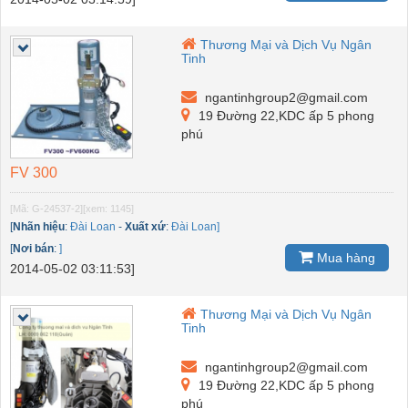
Thương Mại và Dịch Vụ Ngân
Tinh
ngantinhgroup2@gmail.com
19 Đường 22,KDC ấp 5 phong
phú
FV 300
[Mã: G-24537-2]
[xem: 1145]
[
Nhãn hiệu
:
Đài Loan
-
Xuất xứ
:
Đài Loan]
[
Nơi bán
:
]
Mua hàng
2014-05-02 03:11:53]
Thương Mại và Dịch Vụ Ngân
Tinh
ngantinhgroup2@gmail.com
19 Đường 22,KDC ấp 5 phong
phú