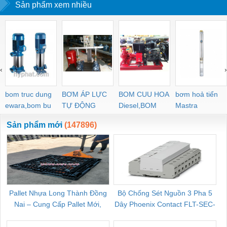
Sản phẩm xem nhiều
‹
›
bom truc dung
BƠM ÁP LỰC
BOM CUU HOA
bơm hoả tiển
ewara,bom bu
TỰ ĐỘNG
Diesel,BOM
Mastra
ewara
CHUA CHAY
Sản phẩm mới
(147896)
Pallet Nhựa Long Thành Đồng
Bộ Chống Sét Nguồn 3 Pha 5
Nai – Cung Cấp Pallet Mới,
Dây Phoenix Contact FLT-SEC-
C
Pallet Cũ Giá Tốt
P-T1-3S-264/50-FM - 2909589