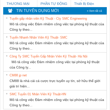
THƯƠNG MẠI
PHẦN TỰ ĐỘNG
Thiết Bị Điện
DỊCH VỤ KỸ
TIẾN HƯNG
Nam Quốc Thịnh
TIN TUYỂN DỤNG MỚI
» Xem tất cả
THUẬT ĐIỆN CƠ
Tuyển gấp nhân viên Kỹ Thuật - Cty SMC Engineering
GIA HƯNG PHÁT
Mô tả công việc Đảm nhiệm công việc tại phòng kỹ thuật của
Công ty theo...
Tuyển Nhanh Nhân Viên Kỹ Thuật- SMC
Mô tả công việc Đảm nhiệm công việc tại phòng kỹ thuật của
Công ty theo...
Công Ty SMC Tuyển Gấp Nhân Viên Kỹ Thuật- Hà Nội
Mô tả công việc Đảm nhiệm công việc tại phòng kỹ thuật
của Công ty...
CM88 jp net
CM88 là nhà cái cá cược trực tuyến uy tín, sở hữu thế giới
giải trí hiện...
SMC Tuyển 01 Nhân Viên Kỹ Thuật-HN
Mô tả công việc Đảm nhiệm công việc tại phòng kỹ thuật của
Công ty theo...