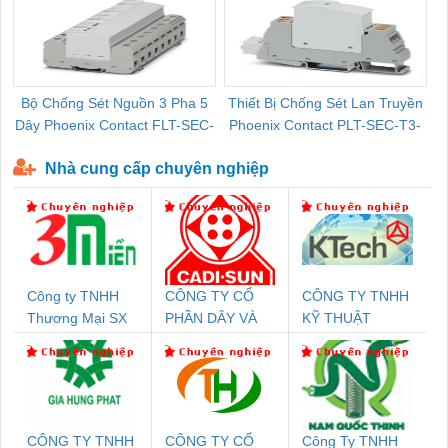
Bộ Chống Sét Nguồn 3 Pha 5
Thiết Bị Chống Sét Lan Truyền
B
Dây Phoenix Contact FLT-SEC-
Phoenix Contact PLT-SEC-T3-
P-T1-3S-440/35-FM - 2908264
230-FM-PT - 2907928
Nhà cung cấp chuyên nghiệp
Công ty TNHH
CÔNG TY CỔ
CÔNG TY TNHH
Thương Mại SX
PHẦN DÂY VÀ
KỸ THUẬT
Ba Miền
CÁP ĐIỆN
KTECH VIỆT
THƯỢNG ĐÌNH
NAM
CÔNG TY TNHH
CÔNG TY CỔ
Công Ty TNHH