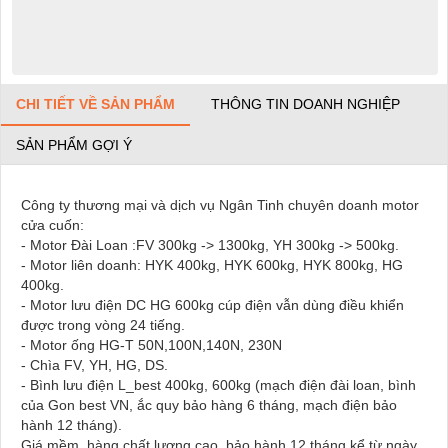
CHI TIẾT VỀ SẢN PHẨM
THÔNG TIN DOANH NGHIỆP
SẢN PHẨM GỢI Ý
Công ty thương mại và dịch vụ Ngân Tinh chuyên doanh motor
cửa cuốn:
- Motor Đài Loan :FV 300kg -> 1300kg, YH 300kg -> 500kg.
- Motor liên doanh: HYK 400kg, HYK 600kg, HYK 800kg, HG
400kg.
- Motor lưu điện DC HG 600kg cúp điện vẫn dùng điều khiển
được trong vòng 24 tiếng.
- Motor ống HG-T 50N,100N,140N, 230N
- Chìa FV, YH, HG, DS.
- Bình lưu điện L_best 400kg, 600kg (mạch điện đài loan, bình
của Gon best VN, ắc quy bảo hàng 6 tháng, mạch điện bảo
hành 12 tháng).
Giá mềm, hàng chất lượng cao, bảo hành 12 tháng kể từ ngày