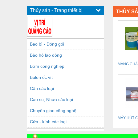
Thủy sản - Trang thiết bị
THỦY SẢ
Bao bì - Đóng gói
Bảo hộ lao động
MÀNG CHẮ
Bơm công nghiệp
TRÙNG, M
Bùlon ốc vít
NHIỆT
Cân các loại
Cao su, Nhựa các loại
Chuyển giao công nghệ
MÁY HÚT 
Cửa - kính các loại
THỰC PHẨ
Dầu khí - Thiết bị