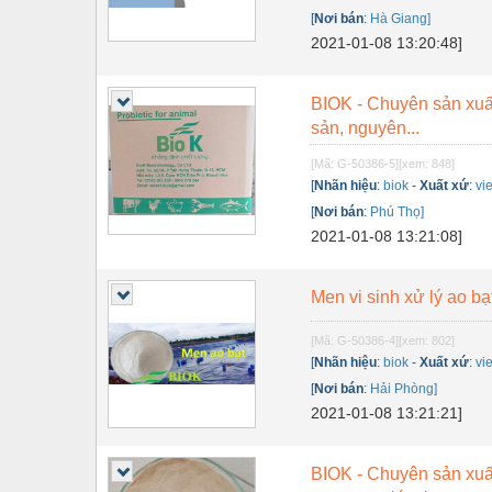
Dụng cụ đo
[
Nơi bán
:
Hà Giang]
Gỗ - Trang thiết bị
2021-01-08 13:20:48]
Hàn cắt - Thiết bị
BIOK - Chuyên sản xuất
Hóa chất-Trang thiết bị
sản, nguyên...
Kệ công nghiệp
[Mã: G-50386-5]
[xem: 848]
[
Nhãn hiệu
:
biok
-
Xuất xứ
:
vi
Khí nén - Thiết bị
[
Nơi bán
:
Phú Thọ]
2021-01-08 13:21:08]
Khuôn mẫu - Phụ tùng
Lọc công nghiệp
Men vi sinh xử lý ao bạ
Máy công cụ - Phụ tùng
[Mã: G-50386-4]
[xem: 802]
Mỏ - Trang thiết bị
[
Nhãn hiệu
:
biok
-
Xuất xứ
:
vi
[
Nơi bán
:
Hải Phòng]
Mô tơ - Hộp số
2021-01-08 13:21:21]
Môi trường - Thiết bị
BIOK - Chuyên sản xuất
Nâng hạ - Trang thiết bị