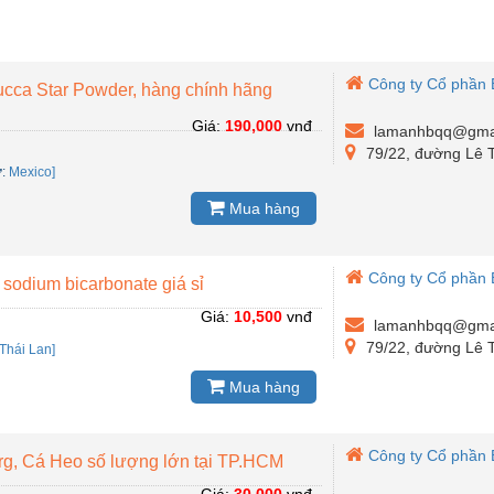
Công ty Cổ phần
ucca Star Powder, hàng chính hãng
Giá:
190,000
vnđ
lamanhbqq@gma
79/22, đường Lê T
ứ
:
Mexico]
Mua hàng
Công ty Cổ phần
 sodium bicarbonate giá sỉ
Giá:
10,500
vnđ
lamanhbqq@gma
79/22, đường Lê T
Thái Lan]
Mua hàng
Công ty Cổ phần
Org, Cá Heo số lượng lớn tại TP.HCM
Giá:
30,000
vnđ