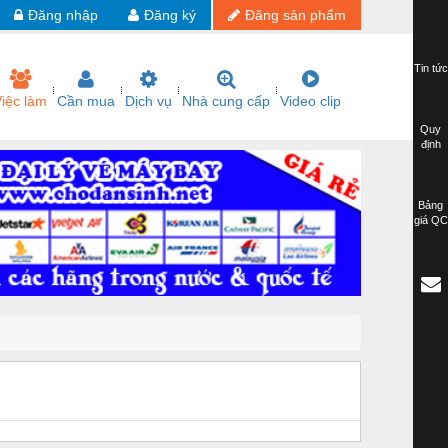
Đăng nhập
Đăng ký
Đăng sản phẩm
Tin tức
iệc làm
Cần mua
Dịch vụ
Nhà cung cấp
Video clip
Quy
định
Bảng
giá QC