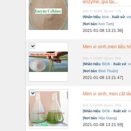
enzyme, giá tại...
Nội - Ngoại thất - văn phòng
[Mã: G-50386-3]
[xem: 779]
Nồi hơi - Trang thiết bị
[
Nhãn hiệu
:
biok
-
Xuất xứ
:
vi
[
Nơi bán
:
Kon Tum]
Nông nghiệp - Thiết bị
2021-01-08 13:21:36]
Nước-Vật tư thiết bị
Men vi sinh,men tiêu h
Phốt cơ khí
[Mã: G-50386-2]
[xem: 966]
Sắt, thép, inox các loại
[
Nhãn hiệu
:
BIOK
-
Xuất xứ
:
v
Thí nghiệm-Trang thiết bị
[
Nơi bán
:
Bình Thuận]
2021-01-08 13:21:47]
Thiết bị chiếu sáng
Thiết bị chống sét
Men vi sinh, men cắt tả
Thiết bị an ninh
[Mã: G-50386-1]
[xem: 855]
[
Nhãn hiệu
:
BIOK
-
Xuất xứ
:
v
Thiết bị công nghiệp
[
Nơi bán
:
Hậu Giang]
Thiết bị công trình
2021-01-08 13:21:59]