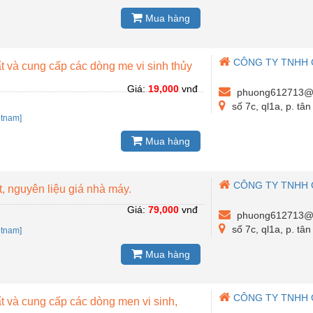
Mua hàng
CÔNG TY TNHH 
 và cung cấp các dòng me vi sinh thủy
Giá:
19,000
vnđ
phuong612713@
số 7c, ql1a, p. tâ
etnam]
Mua hàng
CÔNG TY TNHH 
t, nguyên liệu giá nhà máy.
Giá:
79,000
vnđ
phuong612713@
số 7c, ql1a, p. tâ
etnam]
Mua hàng
CÔNG TY TNHH 
 và cung cấp các dòng men vi sinh,