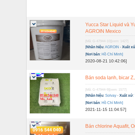
Yucca Star Liquid và Y
AGROIN Mexico
[Mã: G-47944-10]
[xem: 1427]
[
Nhãn hiệu
:
AGROIN
-
Xuất x
[
Nơi bán
:
Hồ Chí Minh]
2020-08-21 10:42:06]
Bán soda lạnh, bicar Z,
[Mã: G-47944-9]
[xem: 1577]
[
Nhãn hiệu
:
Solvay
-
Xuất xứ
:
[
Nơi bán
:
Hồ Chí Minh]
2021-11-15 11:04:57]
Bán chlorine Aquafit, 