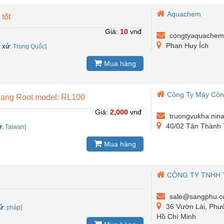
Aquachem
 tốt
Giá:
10
vnđ
congtyaquachem
Phan Huy Ích
t xứ
:
Trung Quốc]
Mua hàng
Công Ty Máy Côn
dạng Root model: RL100
Giá:
2,000
vnđ
truongvukha.nin
40/02 Tân Thành 
ứ
:
Taiwan]
Mua hàng
CÔNG TY TNHH 
sale@sangphu.
36 Vườn Lài, Phư
xứ
:
pháp]
Hồ Chí Minh