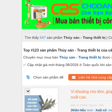
Dây chuyền sản xuất
Dệt may - Thiết bị
Dầu mỡ công nghiệp
Dịch vụ - Thi công
Tìm thấy
547
sản phẩm
Thủy sản - Trang thiết bị
| C
Điện công nghiệp
Điện gia dụng
Top #123 sản phẩm Thủy sản - Trang thiết bị của c
Chuyên mục mua bán
Thủy sản - Trang thiết bị
được n
Điện Lạnh
✅ Cập nhật giá mới tháng 08/2026 ở Toàn quốc khi sản 
Đóng tàu Thiết bị
Đúc chính xác Thiết bị
Chọn sản phẩm để
Liên hệ nhà cung cấ
Dụng cụ cầm tay
Vi khoáng cho tôm, giú
Dụng cụ cắt gọt
suất cao.
Dụng cụ điện
[Mã: G-50386-7]
[xem: 765]
[
Nhãn hiệu
:
biok
-
Xuất xứ
:
vi