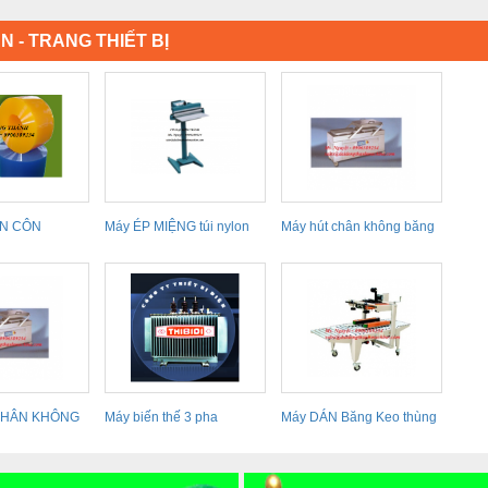
N - TRANG THIẾT BỊ
N CÔN
Máy ÉP MIỆNG túi nylon
Máy hút chân không băng
ÀNG CHỊU
Đài Loan, máy...
tải liên tục,...
CHÂN KHÔNG
Máy biến thế 3 pha
Máy DÁN Băng Keo thùng
M THỦY SẢN
THIBIDI
carton Đài Loan...