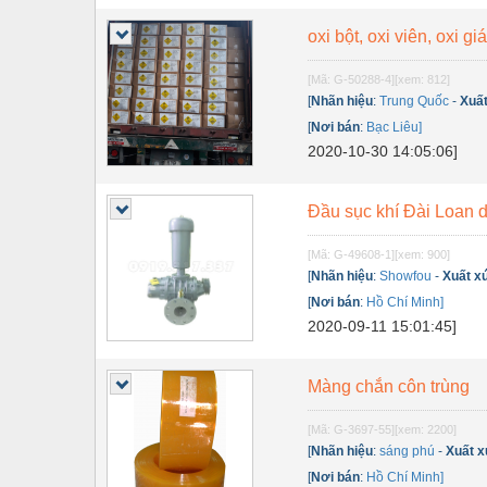
Thiết bị điện
oxi bột, oxi viên, oxi giá
Thiết bị giáo dục
[Mã: G-50288-4]
[xem: 812]
Thiết bị khác
[
Nhãn hiệu
:
Trung Quốc
-
Xuấ
Thiết bị làm sạch
[
Nơi bán
:
Bạc Liêu]
2020-10-30 14:05:06]
Thiết bị sơn - Sơn
Thiết bị nhà bếp
Đầu sục khí Đài Loan 
Thiết bị nhiệt
[Mã: G-49608-1]
[xem: 900]
[
Nhãn hiệu
:
Showfou
-
Xuất x
Thiêt bị PCCC
[
Nơi bán
:
Hồ Chí Minh]
Thiết bị truyền động
2020-09-11 15:01:45]
Thiết bị văn phòng
Màng chắn côn trùng
Thiết bị viễn thông
[Mã: G-3697-55]
[xem: 2200]
Thủy lực-Thiết bị
[
Nhãn hiệu
:
sáng phú
-
Xuất 
Thủy sản - Trang thiết bị
[
Nơi bán
:
Hồ Chí Minh]