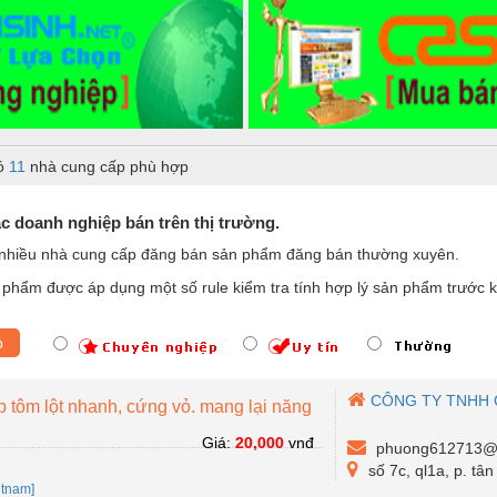
ó
11
nhà cung cấp phù hợp
ác doanh nghiệp bán trên thị trường.
hiều nhà cung cấp đăng bán sản phẩm đăng bán thường xuyên.
phẩm được áp dụng một số rule kiểm tra tính hợp lý sản phẩm trước k
p
CÔNG TY TNHH 
p tôm lột nhanh, cứng vỏ. mang lại năng
Giá:
20,000
vnđ
phuong612713@
số 7c, ql1a, p. tâ
etnam]