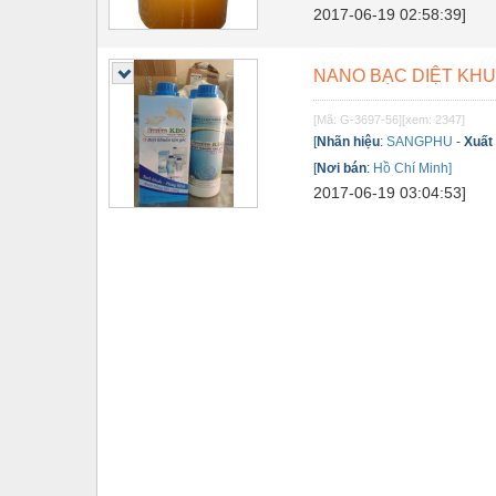
2017-06-19 02:58:39]
Tự động hoá
Van - Co các loại
NANO BẠC DIỆT KH
Vật liệu mài mòn
[Mã: G-3697-56]
[xem: 2347]
[
Nhãn hiệu
:
SANGPHU
-
Xuất
Vật liệu xây dựng
[
Nơi bán
:
Hồ Chí Minh]
Vòng bi - Bạc đạn
2017-06-19 03:04:53]
Xe hơi - Phụ tùng
Xe máy - Phụ tùng
Xe tải - phụ tùng
Y khoa - Trang thiết bị