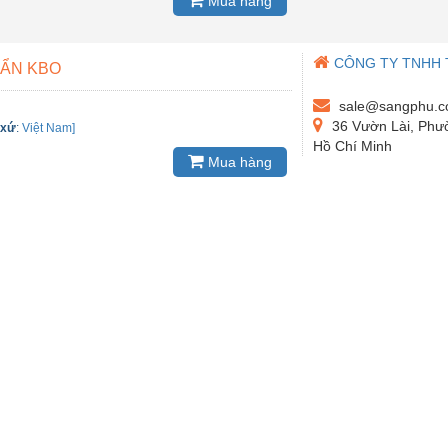
Mua hàng
CÔNG TY TNHH 
UẨN KBO
sale@sangphu.
36 Vườn Lài, Phư
 xứ
:
Việt Nam]
Hồ Chí Minh
Mua hàng