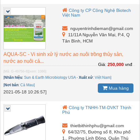
Công ty CP Công Nghệ Biotech
Việt Nam
nguyentrinhdieman@gmail.com
11/11A Nguyễn Văn Mại, P.4, Q
Tân Bình, HCM
AQUA-SC - Vi sinh xử lý nước ao nuôi trồng thủy sản,
nước ao nuôi cá...
Giá:
250,000
vnđ
[Mã: G-49756-8]
[xem: 1086]
[
Nhãn hiệu
:
Sun & Earth Microbiology USA
-
Xuất xứ
:
Việt Nam]
[
Nơi bán
:
Cà Mau]
Mua hàng
2021-05-18 10:26:57]
Công ty TNHH-TM-DVKT Thịnh
Phú
thietbithinhphu@gmail.com
64/32/75, Đường số 8, Khu phố
1,, Phường Linh Đông, Quận Thủ