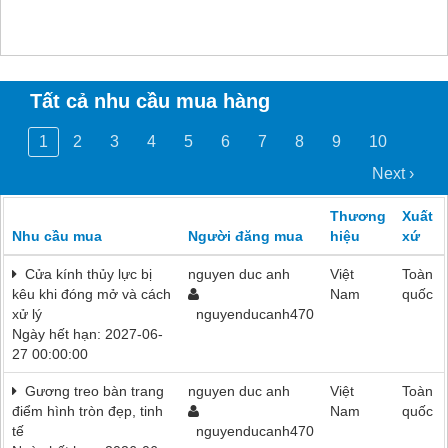
Tất cả nhu cầu mua hàng
1
2
3
4
5
6
7
8
9
10
Next ›
Thương
Xuất
Nhu cầu mua
Người đăng mua
hiệu
xứ
Cửa kính thủy lực bị
nguyen duc anh
Việt
Toàn
kêu khi đóng mở và cách
Nam
quốc
xử lý
nguyenducanh470
Ngày hết hạn: 2027-06-
27 00:00:00
Gương treo bàn trang
nguyen duc anh
Việt
Toàn
điểm hình tròn đẹp, tinh
Nam
quốc
tế
nguyenducanh470