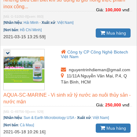
inox công...
Giá:
100,000
vnđ
[Mã: G-51050-8]
[xem: 893]
[
Nhãn hiệu
:
Hải Minh
-
Xuất xứ
:
Việt Nam]
[
Nơi bán
:
Hồ Chí Minh]
Mua hàng
2021-03-15 13:25:59]
Công ty CP Công Nghệ Biotech
Việt Nam
nguyentrinhdieman@gmail.com
11/11A Nguyễn Văn Mại, P.4, Q
Tân Bình, HCM
AQUA-SC-MARINE - Vi sinh xử lý nước ao nuôi thủy sản -
nước mặn
Giá:
250,000
vnđ
[Mã: G-49756-9]
[xem: 929]
[
Nhãn hiệu
:
Sun & Earth Microbiology USA
-
Xuất xứ
:
Việt Nam]
[
Nơi bán
:
Cà Mau]
Mua hàng
2021-05-18 10:26:16]