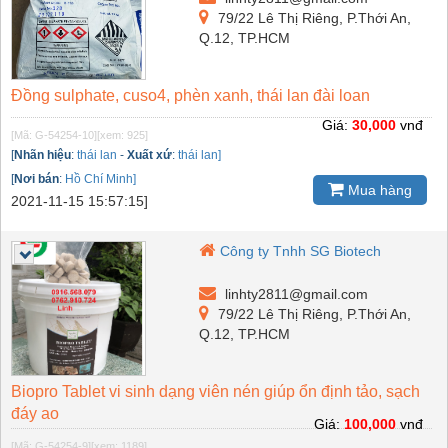
79/22 Lê Thị Riêng, P.Thới An,
Q.12, TP.HCM
Đồng sulphate, cuso4, phèn xanh, thái lan đài loan
Giá:
30,000
vnđ
[Mã: G-54254-10]
[xem: 925]
[
Nhãn hiệu
:
thái lan
-
Xuất xứ
:
thái lan]
[
Nơi bán
:
Hồ Chí Minh]
Mua hàng
2021-11-15 15:57:15]
Công ty Tnhh SG Biotech
linhty2811@gmail.com
79/22 Lê Thị Riêng, P.Thới An,
Q.12, TP.HCM
Biopro Tablet vi sinh dạng viên nén giúp ổn định tảo, sạch
đáy ao
Giá:
100,000
vnđ
[Mã: G-54254-9]
[xem: 1189]