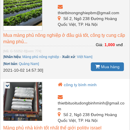
thietbinongnghiepbm@gmail.com
Số 2, Ngõ 238 Đường Hoàng
Quốc Việt, TP. Hà Nội
Mua màng phủ nông nghiệp ở đâu giá tốt, công ty cung cấp
màng phủ...
Giá:
1,000
vnđ
[Mã: G-53252-8]
[xem: 774]
[
Nhãn hiệu
:
Màng phủ nông nghiệp
-
Xuất xứ
:
Việt Nam]
[
Nơi bán
:
Quảng Nam]
Mua hàng
2021-10-02 14:57:30]
công ty bình minh
thietbituoitudongbinhminh@gmail.co
m
Số 2, Ngõ 238 Đường Hoàng
Quốc Việt, TP. Hà Nội
Màng phủ nhà kính tốt nhất thế giới politiv israel