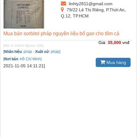
linhty2811@gmail.com
79/22 Lê Thị Riêng, P.Thới An,
Q.12, TP.HCM
Mua bán sorbitol pháp nguyên liệu bổ gan cho tôm cá
Giá:
35,000
vnđ
[Mã: G-54254-4]
[xem: 905]
[
Nhãn hiệu
:
pháp
-
Xuất xứ
:
pháp]
[
Nơi bán
:
Hồ Chí Minh]
Mua hàng
2021-11-05 14:11:21]