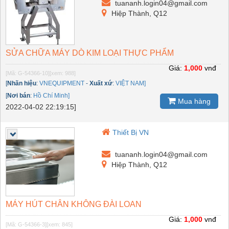
tuananh.login04@gmail.com
Hiệp Thành, Q12
SỬA CHỮA MÁY DÒ KIM LOẠI THỰC PHẨM
Giá:
1,000
vnđ
[Mã: G-54366-10]
[xem: 988]
[
Nhãn hiệu
:
VNEQUIPMENT
-
Xuất xứ
:
VIỆT NAM]
[
Nơi bán
:
Hồ Chí Minh]
Mua hàng
2022-04-02 22:19:15]
Thiết Bị VN
tuananh.login04@gmail.com
Hiệp Thành, Q12
MÁY HÚT CHÂN KHÔNG ĐÀI LOAN
Giá:
1,000
vnđ
[Mã: G-54366-3]
[xem: 845]