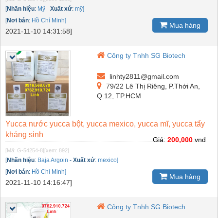
[
Nhãn hiệu
:
Mỹ
-
Xuất xứ
:
mỹ]
[
Nơi bán
:
Hồ Chí Minh]
Mua hàng
2021-11-10 14:31:58]
Công ty Tnhh SG Biotech
linhty2811@gmail.com
79/22 Lê Thị Riêng, P.Thới An,
Q.12, TP.HCM
Yucca nước yucca bột, yucca mexico, yucca mĩ, yucca tẩy
kháng sinh
Giá:
200,000
vnđ
[Mã: G-54254-8]
[xem: 892]
[
Nhãn hiệu
:
Baja Argoin
-
Xuất xứ
:
mexico]
[
Nơi bán
:
Hồ Chí Minh]
Mua hàng
2021-11-10 14:16:47]
Công ty Tnhh SG Biotech