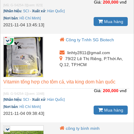
Giá:
200,000
vnđ
[Mã: G-54254-3]
[xem: 823]
[
Nhãn hiệu
:
SCI
-
Xuất xứ
:
Hàn Quốc]
[
Nơi bán
:
Hồ Chí Minh]
Mua hàng
2021-11-04 13:45:13]
Công ty Tnhh SG Biotech
linhty2811@gmail.com
79/22 Lê Thị Riêng, P.Thới An,
Q.12, TP.HCM
Vitamin tổng hợp cho tôm cá, vita king dom hàn quốc
Giá:
200,000
vnđ
[Mã: G-54254-1]
[xem: 1048]
[
Nhãn hiệu
:
SCI
-
Xuất xứ
:
Hàn Quốc]
[
Nơi bán
:
Hồ Chí Minh]
Mua hàng
2021-11-04 09:38:43]
công ty bình minh