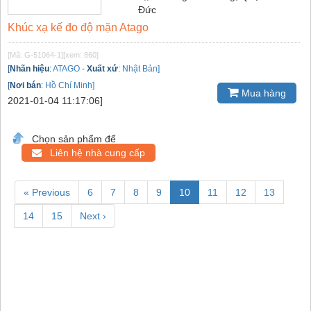
Đức
Khúc xạ kế đo độ mặn Atago
[Mã: G-51064-1]
[xem: 860]
[
Nhãn hiệu
:
ATAGO
-
Xuất xứ
:
Nhật Bản]
[
Nơi bán
:
Hồ Chí Minh]
Mua hàng
2021-01-04 11:17:06]
Chọn sản phẩm để
Liên hệ nhà cung cấp
« Previous
6
7
8
9
10
11
12
13
14
15
Next ›