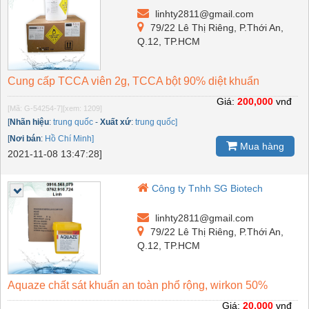
linhty2811@gmail.com
79/22 Lê Thị Riêng, P.Thới An,
Q.12, TP.HCM
Cung cấp TCCA viên 2g, TCCA bột 90% diệt khuẩn
Giá:
200,000
vnđ
[Mã: G-54254-7]
[xem: 1209]
[
Nhãn hiệu
:
trung quốc
-
Xuất xứ
:
trung quốc]
[
Nơi bán
:
Hồ Chí Minh]
Mua hàng
2021-11-08 13:47:28]
Công ty Tnhh SG Biotech
linhty2811@gmail.com
79/22 Lê Thị Riêng, P.Thới An,
Q.12, TP.HCM
Aquaze chất sát khuẩn an toàn phổ rộng, wirkon 50%
Giá:
20,000
vnđ