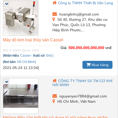
Công ty TNHH Thiết Bị Văn Lang
hoanglinhcj@gmail.com
Số 40, Đường 27, Khu dân cư
Vạn Phúc, Quốc Lộ 13, Phường
Hiệp Bình Phước,...
Máy dò kim loại thủy sản Cassel
Giá:
500,050,000,000,000
vnđ
[Mã: G-52442-3]
[xem: 1164]
[
Nhãn hiệu
:
Cassel
-
Xuất xứ
:
Đức]
[
Nơi bán
:
Hồ Chí Minh]
Mua hàng
2021-05-24 11:13:04]
CÔNG TY TNHH SX TM CƠ KHÍ
HẢI MINH
nguyenyen7884@gmail.com
Hồ Chí Minh, Việt Nam
Những điều cần biết khi sử dụng tủ giữ nóng thực phẩm