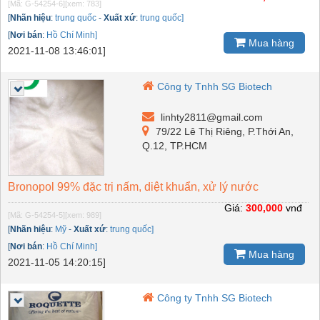
[Mã: G-54254-6]
[xem: 783]
[
Nhãn hiệu
:
trung quốc
-
Xuất xứ
:
trung quốc]
[
Nơi bán
:
Hồ Chí Minh]
Mua hàng
2021-11-08 13:46:01]
Công ty Tnhh SG Biotech
linhty2811@gmail.com
79/22 Lê Thị Riêng, P.Thới An,
Q.12, TP.HCM
Bronopol 99% đặc trị nấm, diệt khuẩn, xử lý nước
Giá:
300,000
vnđ
[Mã: G-54254-5]
[xem: 989]
[
Nhãn hiệu
:
Mỹ
-
Xuất xứ
:
trung quốc]
[
Nơi bán
:
Hồ Chí Minh]
Mua hàng
2021-11-05 14:20:15]
Công ty Tnhh SG Biotech