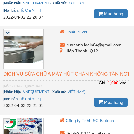
[
Nhãn hiệu
:
VNEQUIPMENT
-
Xuất xứ
:
ĐÀI LOAN]
[
Nơi bán
:
Hồ Chí Minh]
Mua hàng
2022-04-02 22:20:37]
Thiết Bị VN
tuananh.login04@gmail.com
Hiệp Thành, Q12
DỊCH VỤ SỬA CHỮA MÁY HÚT CHÂN KHÔNG TẬN NƠI
Giá:
1,000
vnđ
[Mã: G-54366-1]
[xem: 939]
[
Nhãn hiệu
:
VNEQUIPMENT
-
Xuất xứ
:
VIỆT NAM]
[
Nơi bán
:
Hồ Chí Minh]
Mua hàng
2022-04-02 22:21:01]
Công ty Tnhh SG Biotech
linhty2811@gmail.com