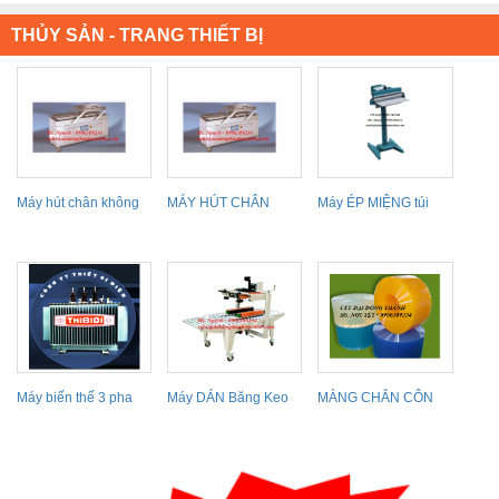
THỦY SẢN - TRANG THIẾT BỊ
Máy hút chân không
MÁY HÚT CHÂN
Máy ÉP MIỆNG túi
băng tải liên tục,...
KHÔNG THỰC PHẨM
nylon Đài Loan, máy...
THỦY SẢN
Máy biến thế 3 pha
Máy DÁN Băng Keo
MÀNG CHẮN CÔN
THIBIDI
thùng carton Đài
TRÙNG, MÀNG CHỊU
Loan...
NHIỆT