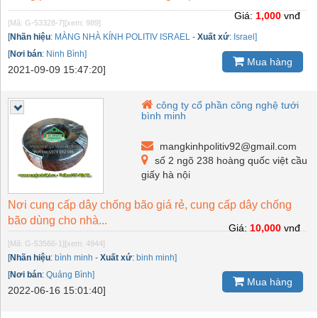
Giá:
1,000
vnđ
[Mã: G-53328-7]
[xem: 989]
[
Nhãn hiệu
:
MÀNG NHÀ KÍNH POLITIV ISRAEL
-
Xuất xứ
:
Israel]
[
Nơi bán
:
Ninh Bình]
Mua hàng
2021-09-09 15:47:20]
công ty cổ phần công nghệ tưới
bình minh
mangkinhpolitiv92@gmail.com
số 2 ngõ 238 hoàng quốc việt cầu
giấy hà nội
Nơi cung cấp dây chống bão giá rẻ, cung cấp dây chống
bão dùng cho nhà...
Giá:
10,000
vnđ
[Mã: G-53566-1]
[xem: 4944]
[
Nhãn hiệu
:
bình minh
-
Xuất xứ
:
binh minh]
[
Nơi bán
:
Quảng Bình]
Mua hàng
2022-06-16 15:01:40]