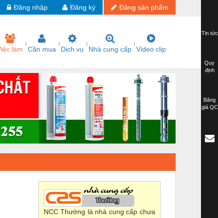
Đăng nhập
Đăng ký
Đăng sản phẩm
Tin tức
iệc làm
Cần mua
Dịch vụ
Nhà cung cấp
Video clip
Quy
định
Bảng
giá QC
NCC Thường là nhà cung cấp chưa