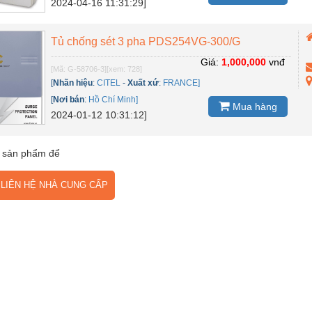
2024-04-16 11:31:29]
Tủ chống sét 3 pha PDS254VG-300/G
Giá:
1,000,000
vnđ
[Mã: G-58706-3]
[xem: 728]
[
Nhãn hiệu
:
CITEL
-
Xuất xứ
:
FRANCE]
[
Nơi bán
:
Hồ Chí Minh]
Mua hàng
2024-01-12 10:31:12]
 sản phẩm để
IÊN HỆ NHÀ CUNG CẤP