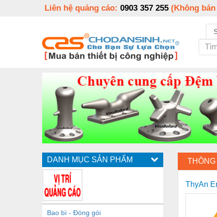
Liên hệ quảng cáo:
0903 357 255
(Không bán
DANH MỤC SẢN PHẨM
THÔNG 
ThyAn En
Bao bì - Đóng gói