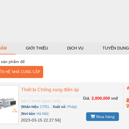
HẨM
GIỚI THIỆU
DỊCH VỤ
TUYỂN DỤNG
 sản phẩm để
N HỆ NHÀ CUNG CẤP
Thiết bị Chống xung điện áp
Giá:
2,000,000
vnđ
[Mã: G-58706-1]
[xem: 1036]
[
Nhãn hiệu
:
CITEL
-
Xuất xứ
:
Pháp]
[
Nơi bán
:
Hà Nội]
Mua hàng
2023-03-15 22:27:56]