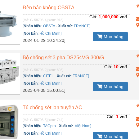
Đèn báo không OBSTA
Giá:
1,000,000
vnđ
[Mã: G-58706-4]
[xem: 918]
[
Nhãn hiệu
:
OBSTA
-
Xuất xứ
:
FRANCE]
[
Nơi bán
:
Hồ Chí Minh]
Mua hàng
2024-01-29 10:34:20]
Bộ chống sét 3 pha DS254VG-300/G
Giá:
10
vnđ
[Mã: G-58706-2]
[xem: 893]
[
Nhãn hiệu
:
CITEL
-
Xuất xứ
:
FRANCE]
[
Nơi bán
:
Hồ Chí Minh]
Mua hàng
2023-04-05 15:00:51]
Tủ chống sét lan truyền AC
Giá:
1
vnđ
[Mã: G-58706-5]
[xem: 744]
[
Nhãn hiệu
:
TACpro
-
Xuất xứ
:
Việt Nam]
[
Nơi bán
:
Hồ Chí Minh]
Mua hàng