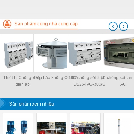
Sản phẩm cùng nhà cung cấp
‹
›
Thiết bị Chống xung
Đèn báo không OBSTA
Bộ chống sét 3 pha
Tủ chống sét lan 
điện áp
DS254VG-300/G
AC
Sản phẩm xem nhiều