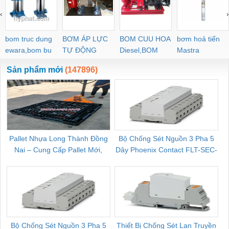
‹
›
bom truc dung
BƠM ÁP LỰC
BOM CUU HOA
bơm hoả tiển
ewara,bom bu
TỰ ĐỘNG
Diesel,BOM
Mastra
ewara
CHUA CHAY
Sản phẩm mới
(147896)
Pallet Nhựa Long Thành Đồng
Bộ Chống Sét Nguồn 3 Pha 5
Nai – Cung Cấp Pallet Mới,
Dây Phoenix Contact FLT-SEC-
C
Pallet Cũ Giá Tốt
P-T1-3S-264/50-FM - 2909589
Bộ Chống Sét Nguồn 3 Pha 5
Thiết Bị Chống Sét Lan Truyền
B