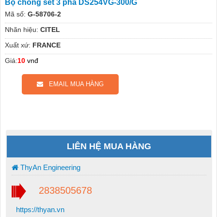
Bộ chống sét 3 pha DS254VG-300/G
Mã số:
G-58706-2
Nhãn hiệu:
CITEL
Xuất xứ:
FRANCE
Giá:
10
vnđ
EMAIL MUA HÀNG
LIÊN HỆ MUA HÀNG
ThyAn Engineering
2838505678
https://thyan.vn