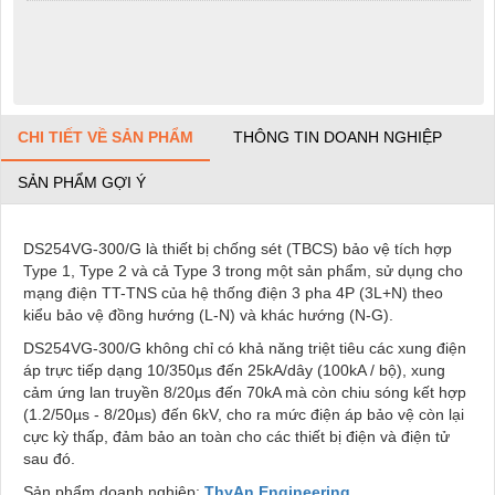
CHI TIẾT VỀ SẢN PHẨM
THÔNG TIN DOANH NGHIỆP
SẢN PHẨM GỢI Ý
DS254VG-300/G là thiết bị chống sét
(TBCS) bảo vệ tích hợp
Type 1, Type 2 và cả Type 3 trong một sản phẩm, sử dụng cho
mạng điện TT-TNS của hệ thống điện 3 pha 4P (3L+N) theo
kiểu bảo vệ đồng hướng (L-N) và khác hướng (N-G).
DS254VG-300/G không chỉ có khả năng triệt tiêu các xung điện
áp trực tiếp dạng 10/350µs đến 25kA/dây (100kA / bộ), xung
cảm ứng lan truyền 8/20µs đến 70kA mà còn chiu sóng kết hợp
(1.2/50µs - 8/20µs) đến 6kV, cho ra mức điện áp bảo vệ còn lại
cực kỳ thấp, đảm bảo an toàn cho các thiết bị điện và điện tử
sau đó.
Sản phẩm doanh nghiệp:
ThyAn Engineering