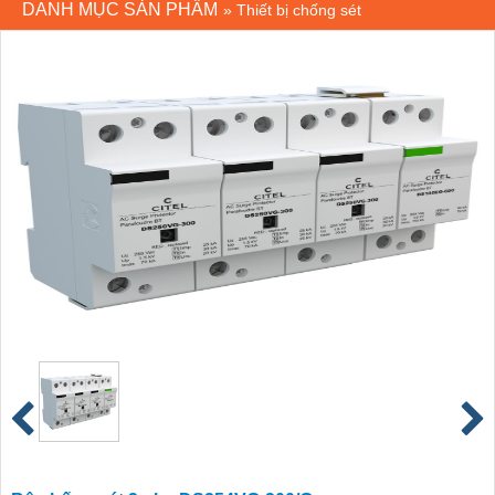
DANH MỤC SẢN PHẨM
»
Thiết bị chống sét