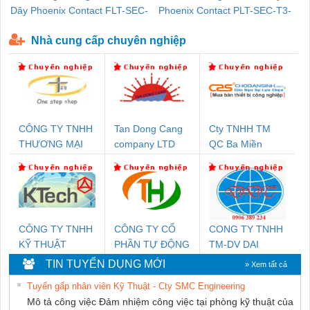
Dây Phoenix Contact FLT-SEC-
Phoenix Contact PLT-SEC-T3-
P-T1-3S-440/35-FM - 2908264
230-FM-PT - 2907928
Nhà cung cấp chuyên nghiệp
CÔNG TY TNHH
Tan Dong Cang
Cty TNHH TM
THƯƠNG MẠI
company LTD
QC Ba Miền
THIÊN ÂN VIỆT
NAM
CÔNG TY TNHH
CÔNG TY CỔ
CONG TY TNHH
KỸ THUẬT
PHẦN TỰ ĐỘNG
TM-DV DAI
KTECH VIỆT
TIẾN HƯNG
DONG THANH
TIN TUYỂN DỤNG MỚI
» Xem tất cả
NAM
Tuyển gấp nhân viên Kỹ Thuật - Cty SMC Engineering
Mô tả công việc Đảm nhiệm công việc tại phòng kỹ thuật của