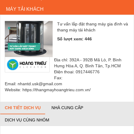
MÁY TẢI KHÁCH
Tư vấn lắp đặt thang máy gia đình và
thang máy tải khách
Số lượt xem: 446
Địa chỉ: 392A - 392B Mã Lò, P. Bình
Hưng Hòa A, Q. Bình Tân, Tp.HCM
Điện thoại: 0917446776
Fax:
Email: nhantd.usk@gmail.com
Website: https://thangmayhoangtrieu.com.vn/
CHI TIẾT DỊCH VỤ
NHÀ CUNG CẤP
DỊCH VỤ CÙNG NHÓM