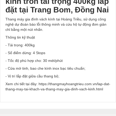
kính
tròn tải trọng 400kg lắp
đặt tại Trang Bom, Đồng Nai
Thang máy gia đình vách kính tại Hoàng Triều, sử dụng công
nghệ dự đoán báo lỗi thông minh và cứu hộ tự động đơn giản
chỉ bằng một nút nhấn.
Thông tin kỹ thuật
- Tải trọng: 400kg
- Số điểm dừng: 4 Stops
- Tốc độ phù hợp cho: 30 mét/phút
- Cửa mở tinh, bao che kính inox bạc tiêu chuẩn;
- Vị trí lắp đặt giữa cầu thang bộ;
Xem chi tiết tại đây: https://thangmayhoangtrieu.com.vn/lap-dat-
thang-may-tai-khach-va-thang-may-gia-dinh-vach-kinh.html