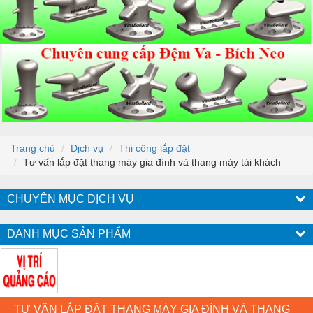
Trang chủ
Dịch vụ
Thi công lắp đặt
Tư vấn lắp đặt thang máy gia đình và thang máy tải khách
CHUYÊN MỤC DỊCH VỤ
DANH MỤC SẢN PHẨM
TƯ VẤN LẮP ĐẶT THANG MÁY GIA ĐÌNH VÀ THANG