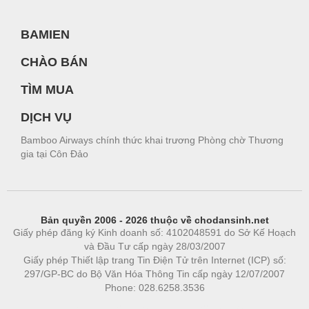
BAMIEN
CHÀO BÁN
TÌM MUA
DỊCH VỤ
Bamboo Airways chính thức khai trương Phòng chờ Thương
gia tại Côn Đảo
Bản quyền 2006 - 2026 thuộc về chodansinh.net
Giấy phép đăng ký Kinh doanh số: 4102048591 do Sở Kế Hoạch
và Đầu Tư cấp ngày 28/03/2007
Giấy phép Thiết lập trang Tin Điện Tử trên Internet (ICP) số:
297/GP-BC do Bộ Văn Hóa Thông Tin cấp ngày 12/07/2007
Phone: 028.6258.3536
Phòng trọ
|
https://bdsgroup.vn
https://kqxs123.com