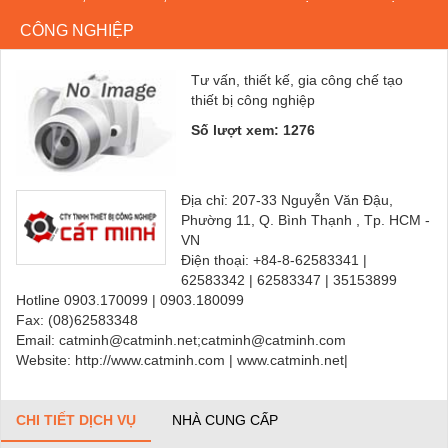
CÔNG NGHIỆP
Tư vấn, thiết kế, gia công chế tạo
thiết bị công nghiệp
Số lượt xem: 1276
Địa chỉ: 207-33 Nguyễn Văn Đậu,
Phường 11, Q. Bình Thạnh , Tp. HCM -
VN
Điện thoại: +84-8-62583341 |
62583342 | 62583347 | 35153899
Hotline 0903.170099 | 0903.180099
Fax: (08)62583348
Email: catminh@catminh.net;catminh@catminh.com
Website: http://www.catminh.com | www.catminh.net|
CHI TIẾT DỊCH VỤ
NHÀ CUNG CẤP