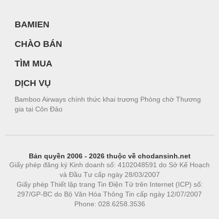
BAMIEN
CHÀO BÁN
TÌM MUA
DỊCH VỤ
Bamboo Airways chính thức khai trương Phòng chờ Thương
gia tại Côn Đảo
Bản quyền 2006 - 2026 thuộc về chodansinh.net
Giấy phép đăng ký Kinh doanh số: 4102048591 do Sở Kế Hoạch
và Đầu Tư cấp ngày 28/03/2007
Giấy phép Thiết lập trang Tin Điện Tử trên Internet (ICP) số:
297/GP-BC do Bộ Văn Hóa Thông Tin cấp ngày 12/07/2007
Phone: 028.6258.3536
Phòng trọ
|
https://bdsgroup.vn
https://kqxs123.com