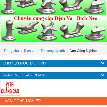
Trang chủ
Dịch vụ
Thi công lắp đặt
Van Công Nghiệp
CHUYÊN MỤC DỊCH VỤ
DANH MỤC SẢN PHẨM
VAN CÔNG NGHIỆP