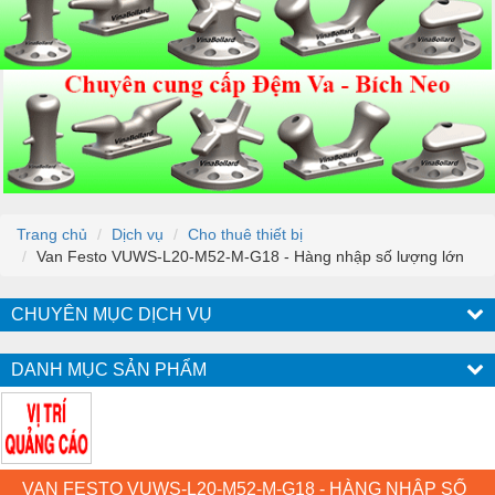
Trang chủ
Dịch vụ
Cho thuê thiết bị
Van Festo VUWS-L20-M52-M-G18 - Hàng nhập số lượng lớn
CHUYÊN MỤC DỊCH VỤ
DANH MỤC SẢN PHẨM
VAN FESTO VUWS-L20-M52-M-G18 - HÀNG NHẬP SỐ