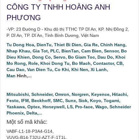
CÔNG TY TNHH HOÀNG ANH
PHƯƠNG
-VP: 23 Đường D - Khu đô thị TTHC TP Dĩ An, KP. Nhị Đồng 2,
P. Dĩ An, TP. Dĩ An, Tỉnh Bình Dương, Việt Nam
Tu Dong Hoa, DienTu, Thiet Bi Dien, Gia Re, Chinh Hang,
Nhap Khau, Gia Tot, PLC, BienTan, Cam Bien, Sensor, Bo
Dieu Khien, Dong Co, Servo, Bo Giam Toc, Dau Do, Khoi
Mo Rong, Role, Khoi Dong Tu, Bo Mach, Contactor, CB,
Cau Dao, Van Dien Tu, Co Khi, Khi Nen, Xi Lanh,
Man
Hinh,...
Mitsubishi, Schneider, Omron, Norgren, Keyence, Hitachi,
Festo, IFM, Beckhoff, SMC, Sunx, Sick, Koyo, Togami,
Yaskawa, Optex, Honeywell, LS, Pro-face, Wago, Schneider
Phoenix, Delta,...
Một số mã khác:
VABF-L1-18-P3A4-G14,
VUVG-B14-T32U-AZT-F-1T1L,