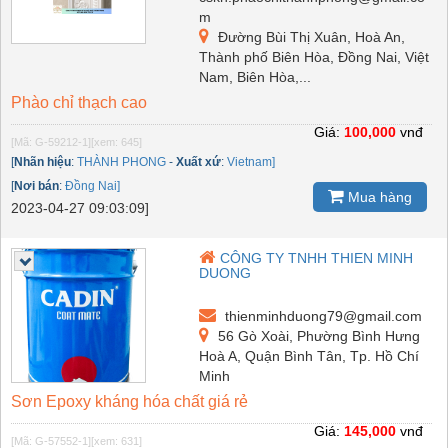
m
Đường Bùi Thị Xuân, Hoà An,
Thành phố Biên Hòa, Đồng Nai, Việt
Nam, Biên Hòa,...
Phào chỉ thạch cao
Giá:
100,000
vnđ
[Mã: G-59212-1]
[xem: 645]
[
Nhãn hiệu
:
THÀNH PHONG
-
Xuất xứ
:
Vietnam]
[
Nơi bán
:
Đồng Nai]
Mua hàng
2023-04-27 09:03:09]
CÔNG TY TNHH THIEN MINH
DUONG
thienminhduong79@gmail.com
56 Gò Xoài, Phường Bình Hưng
Hoà A, Quận Bình Tân, Tp. Hồ Chí
Minh
Sơn Epoxy kháng hóa chất giá rẻ
Giá:
145,000
vnđ
[Mã: G-57552-1]
[xem: 631]