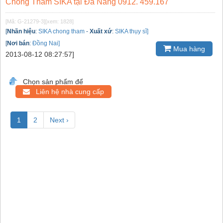
Chống Thấm SIKA tại Đà Nẵng 0912. 459.167
[Mã: G-21279-3]
[xem: 1828]
[
Nhãn hiệu
:
SIKA chong tham
-
Xuất xứ
:
SIKA thụy sĩ]
[
Nơi bán
:
Đồng Nai]
Mua hàng
2013-08-12 08:27:57]
Chọn sản phẩm để
Liên hệ nhà cung cấp
1
2
Next ›