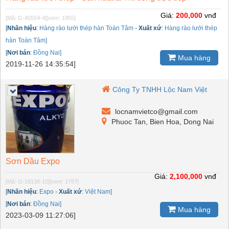
Giá:
200,000
vnđ
[Mã: G-45554-4]
[xem: 1955]
[
Nhãn hiệu
:
Hàng rào lưới thép hàn Toàn Tâm
-
Xuất xứ
:
Hàng rào lưới thép
hàn Toàn Tâm]
[
Nơi bán
:
Đồng Nai]
Mua hàng
2019-11-26 14:35:54]
Công Ty TNHH Lộc Nam Việt
locnamvietco@gmail.com
Phuoc Tan, Bien Hoa, Dong Nai
Sơn Dầu Expo
Giá:
2,100,000
vnđ
[Mã: G-18138-10]
[xem: 1787]
[
Nhãn hiệu
:
Expo
-
Xuất xứ
:
Việt Nam]
[
Nơi bán
:
Đồng Nai]
Mua hàng
2023-03-09 11:27:06]