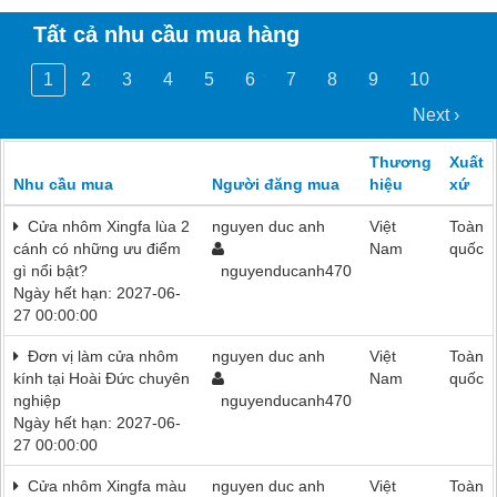
Tất cả nhu cầu mua hàng
1
2
3
4
5
6
7
8
9
10
Next ›
Thương
Xuất
Nhu cầu mua
Người đăng mua
hiệu
xứ
Cửa nhôm Xingfa lùa 2
nguyen duc anh
Việt
Toàn
cánh có những ưu điểm
Nam
quốc
gì nổi bật?
nguyenducanh470
Ngày hết hạn: 2027-06-
27 00:00:00
Đơn vị làm cửa nhôm
nguyen duc anh
Việt
Toàn
kính tại Hoài Đức chuyên
Nam
quốc
nghiệp
nguyenducanh470
Ngày hết hạn: 2027-06-
27 00:00:00
Cửa nhôm Xingfa màu
nguyen duc anh
Việt
Toàn