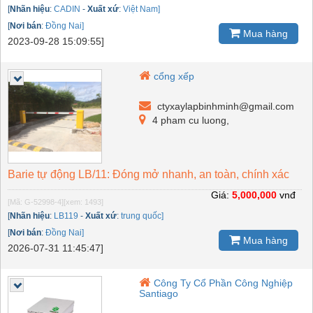
[
Nhãn hiệu
:
CADIN
-
Xuất xứ
:
Việt Nam]
[
Nơi bán
:
Đồng Nai]
Mua hàng
2023-09-28 15:09:55]
cổng xếp
ctyxaylapbinhminh@gmail.com
4 pham cu luong,
Barie tự động LB/11: Đóng mở nhanh, an toàn, chính xác
Giá:
5,000,000
vnđ
[Mã: G-52998-4]
[xem: 1493]
[
Nhãn hiệu
:
LB119
-
Xuất xứ
:
trung quốc]
[
Nơi bán
:
Đồng Nai]
Mua hàng
2026-07-31 11:45:47]
Công Ty Cổ Phần Công Nghiệp
Santiago