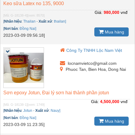
Keo sữa Latex no 135, 9000
Giá:
980,000
vnđ
[Mã: G-18138-4]
[xem: 8570]
[
Nhãn hiệu
:
Thailan
-
Xuất xứ
:
thailan]
[
Nơi bán
:
Đồng Nai]
Mua hàng
2023-03-09 09:56:18]
Công Ty TNHH Lộc Nam Việt
locnamvietco@gmail.com
Phuoc Tan, Bien Hoa, Dong Nai
Sơn epoxy Jotun, Đại lý sơn hai thành phần jotun
Giá:
4,500,000
vnđ
[Mã: G-18138-1]
[xem: 1749]
[
Nhãn hiệu
:
Jotun
-
Xuất xứ
:
Nauy]
[
Nơi bán
:
Đồng Nai]
Mua hàng
2023-03-09 11:23:35]