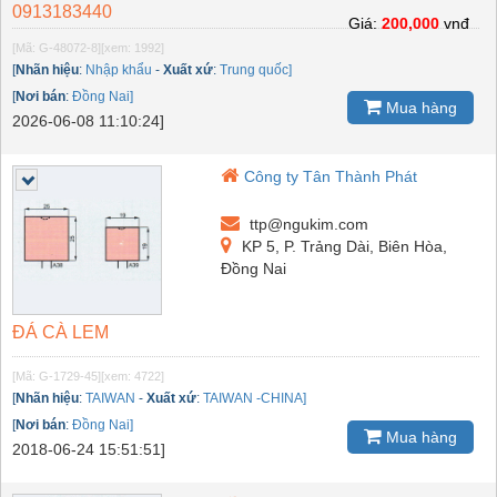
0913183440
Giá:
200,000
vnđ
[Mã: G-48072-8]
[xem: 1992]
[
Nhãn hiệu
:
Nhập khẩu
-
Xuất xứ
:
Trung quốc]
[
Nơi bán
:
Đồng Nai]
Mua hàng
2026-06-08 11:10:24]
Công ty Tân Thành Phát
ttp@ngukim.com
KP 5, P. Trảng Dài, Biên Hòa,
Đồng Nai
ĐÁ CÀ LEM
[Mã: G-1729-45]
[xem: 4722]
[
Nhãn hiệu
:
TAIWAN
-
Xuất xứ
:
TAIWAN -CHINA]
[
Nơi bán
:
Đồng Nai]
Mua hàng
2018-06-24 15:51:51]