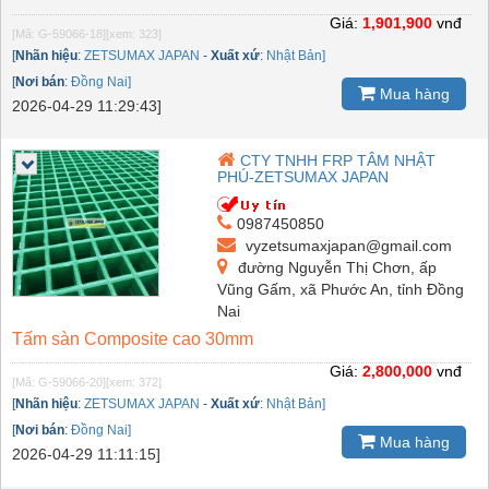
Giá:
1,901,900
vnđ
[Mã: G-59066-18]
[xem: 323]
[
Nhãn hiệu
:
ZETSUMAX JAPAN
-
Xuất xứ
:
Nhật Bản]
[
Nơi bán
:
Đồng Nai]
Mua hàng
2026-04-29 11:29:43]
CTY TNHH FRP TÂM NHẬT
PHÚ-ZETSUMAX JAPAN
0987450850
vyzetsumaxjapan@gmail.com
đường Nguyễn Thị Chơn, ấp
Vũng Gấm, xã Phước An, tỉnh Đồng
Nai
Tấm sàn Composite cao 30mm
Giá:
2,800,000
vnđ
[Mã: G-59066-20]
[xem: 372]
[
Nhãn hiệu
:
ZETSUMAX JAPAN
-
Xuất xứ
:
Nhật Bản]
[
Nơi bán
:
Đồng Nai]
Mua hàng
2026-04-29 11:11:15]