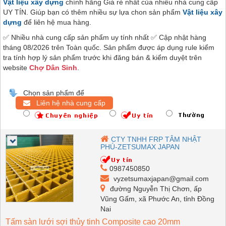
Vật liệu xây dựng
chính hãng Giá rẻ nhất của nhiều nhà cung cấp
UY TÍN. Giúp bạn có thêm nhiều sự lựa chon sản phẩm
Vật liệu xây
dựng
để liên hệ mua hàng.
✅ Nhiều nhà cung cấp sản phẩm uy tính nhất ✅ Cập nhật hàng
tháng 08/2026 trên Toàn quốc. Sản phẩm được áp dụng rule kiểm
tra tính hợp lý sản phẩm trước khi đăng bán & kiểm duyệt trên
website
Chợ Dân Sinh
.
Chọn sản phẩm để
Liên hệ nhà cung cấp
CTY TNHH FRP TÂM NHẬT
PHÚ-ZETSUMAX JAPAN
0987450850
vyzetsumaxjapan@gmail.com
đường Nguyễn Thị Chơn, ấp
Vũng Gấm, xã Phước An, tỉnh Đồng
Nai
Tấm sàn lưới sợi thủy tinh Composite cao 20mm