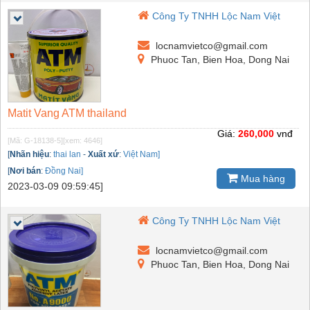
Công Ty TNHH Lộc Nam Việt
locnamvietco@gmail.com
Phuoc Tan, Bien Hoa, Dong Nai
Matit Vang ATM thailand
Giá:
260,000
vnđ
[Mã: G-18138-5]
[xem: 4646]
[
Nhãn hiệu
:
thai lan
-
Xuất xứ
:
Việt Nam]
[
Nơi bán
:
Đồng Nai]
Mua hàng
2023-03-09 09:59:45]
Công Ty TNHH Lộc Nam Việt
locnamvietco@gmail.com
Phuoc Tan, Bien Hoa, Dong Nai