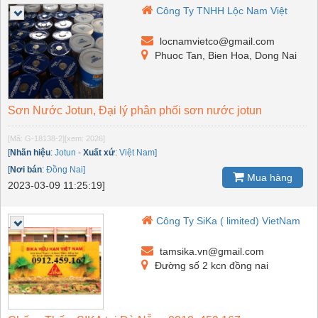
Công Ty TNHH Lộc Nam Việt
locnamvietco@gmail.com
Phuoc Tan, Bien Hoa, Dong Nai
Sơn Nước Jotun, Đại lý phân phối sơn nước jotun
[Mã: G-18138-2]
[xem: 2026]
[
Nhãn hiệu
:
Jotun
-
Xuất xứ
:
Việt Nam]
[
Nơi bán
:
Đồng Nai]
Mua hàng
2023-03-09 11:25:19]
Công Ty SiKa ( limited) VietNam
tamsika.vn@gmail.com
Đường số 2 kcn đồng nai