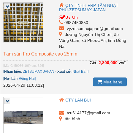
CTY TNHH FRP TÂM NHẬT
PHÚ-ZETSUMAX JAPAN
0987450850
vyzetsumaxjapan@gmail.com
đường Nguyễn Thị Chơn, ấp
Vũng Gấm, xã Phước An, tỉnh Đồng
Nai
Tấm sàn Frp Composite cao 25mm
Giá:
2,800,000
vnđ
[Mã: G-59066-19]
[xem: 326]
[
Nhãn hiệu
:
ZETSUMAX JAPAN
-
Xuất xứ
:
Nhật Bản]
[
Nơi bán
:
Đồng Nai]
Mua hàng
2026-04-29 11:03:12]
CTY LAN BÙI
tcu614177@gmail.com
tân bình