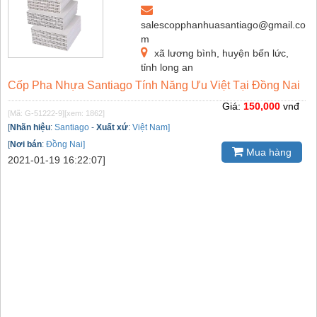
salescopphanhuasantiago@gmail.co
m
xã lương bình, huyện bến lức,
tỉnh long an
Cốp Pha Nhựa Santiago Tính Năng Ưu Việt Tại Đồng Nai
Giá:
150,000
vnđ
[Mã: G-51222-9]
[xem: 1862]
[
Nhãn hiệu
:
Santiago
-
Xuất xứ
:
Việt Nam]
[
Nơi bán
:
Đồng Nai]
Mua hàng
2021-01-19 16:22:07]