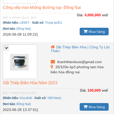
Cổng xếp inox không đường ray- Đồng Nai
Giá:
4,000,000
vnđ
[Mã: G-66948-2]
[xem: 894]
[
Nhãn hiệu
:
LBSKY
-
Xuất xứ
:
Trung quốc]
[
Nơi bán
:
Đồng Nai]
Mua hàng
2026-06-08 11:09:22]
Sắt Thép Biên Hòa | Công Ty Lộc
Thiên
thanhthienlouis@gmail.com
26/103e kp3 phường tam hòa
biên hòa đồng nai
Sắt Thép Biên Hòa Năm 2023
Giá:
100,000
vnđ
[Mã: G-59824-3]
[xem: 982]
[
Nhãn hiệu
:
hòa phát
-
Xuất xứ
:
Việt Nam]
[
Nơi bán
:
Đồng Nai]
Mua hàng
2023-06-28 13:37:51]