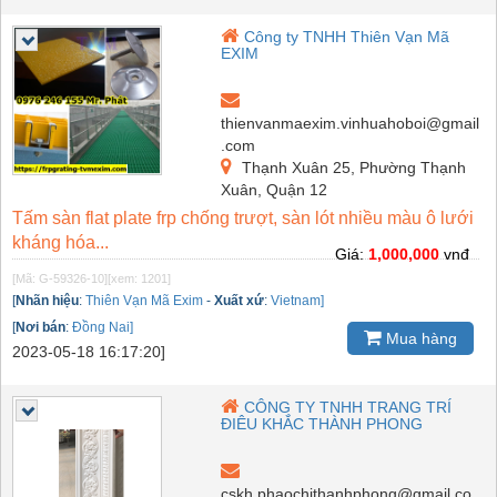
Công ty TNHH Thiên Vạn Mã
EXIM
thienvanmaexim.vinhuahoboi@gmail
.com
Thạnh Xuân 25, Phường Thạnh
Xuân, Quận 12
Tấm sàn flat plate frp chống trượt, sàn lót nhiều màu ô lưới
kháng hóa...
Giá:
1,000,000
vnđ
[Mã: G-59326-10]
[xem: 1201]
[
Nhãn hiệu
:
Thiên Vạn Mã Exim
-
Xuất xứ
:
Vietnam]
[
Nơi bán
:
Đồng Nai]
Mua hàng
2023-05-18 16:17:20]
CÔNG TY TNHH TRANG TRÍ
ĐIÊU KHẮC THÀNH PHONG
cskh.phaochithanhphong@gmail.co