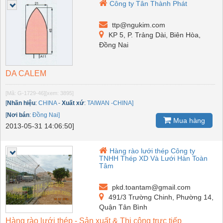
Công ty Tân Thành Phát
ttp@ngukim.com
KP 5, P. Trảng Dài, Biên Hòa,
Đồng Nai
DA CALEM
[Mã: G-1729-46]
[xem: 3895]
[
Nhãn hiệu
:
CHINA
-
Xuất xứ
:
TAIWAN -CHINA]
[
Nơi bán
:
Đồng Nai]
Mua hàng
2013-05-31 14:06:50]
Hàng rào lưới thép Công ty
TNHH Thép XD Và Lưới Hàn Toàn
Tâm
pkd.toantam@gmail.com
491/3 Trường Chinh, Phường 14,
Quận Tân Bình
Hàng rào lưới thép - Sản xuất & Thi công trực tiếp