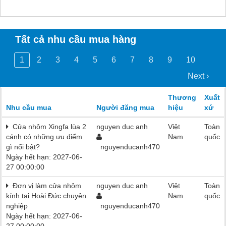
Tất cả nhu cầu mua hàng
1
2
3
4
5
6
7
8
9
10
Next ›
Thương
Xuất
Nhu cầu mua
Người đăng mua
hiệu
xứ
Cửa nhôm Xingfa lùa 2
nguyen duc anh
Việt
Toàn
cánh có những ưu điểm
Nam
quốc
gì nổi bật?
nguyenducanh470
Ngày hết hạn: 2027-06-
27 00:00:00
Đơn vị làm cửa nhôm
nguyen duc anh
Việt
Toàn
kính tại Hoài Đức chuyên
Nam
quốc
nghiệp
nguyenducanh470
Ngày hết hạn: 2027-06-