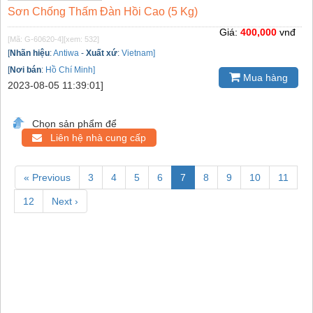
Sơn Chống Thấm Đàn Hồi Cao (5 Kg)
Giá:
400,000
vnđ
[Mã: G-60620-4]
[xem: 532]
[
Nhãn hiệu
:
Antiwa
-
Xuất xứ
:
Vietnam]
[
Nơi bán
:
Hồ Chí Minh]
Mua hàng
2023-08-05 11:39:01]
Chọn sản phẩm để
Liên hệ nhà cung cấp
« Previous
3
4
5
6
7
8
9
10
11
12
Next ›