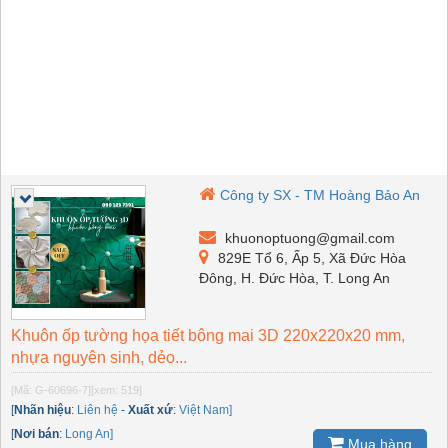
Công ty SX - TM Hoàng Bảo An
khuonoptuong@gmail.com
829E Tổ 6, Ấp 5, Xã Đức Hòa
Đông, H. Đức Hòa, T. Long An
Khuôn ốp tường họa tiết bông mai 3D 220x220x20 mm,
nhựa nguyên sinh, dẻo...
[Mã: G-60696-7]
[xem: 519]
[
Nhãn hiệu
:
Liên hệ
-
Xuất xứ
:
Việt Nam]
[
Nơi bán
:
Long An]
Mua hàng