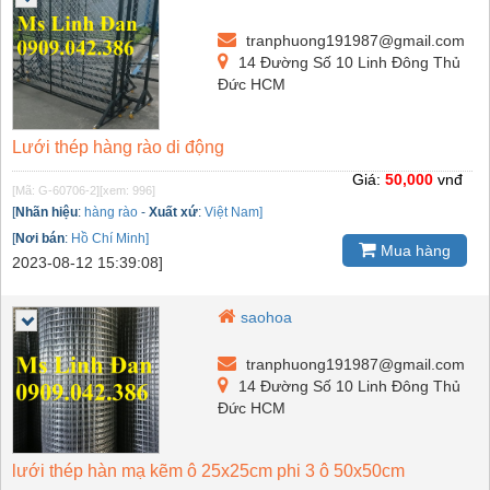
tranphuong191987@gmail.com
14 Đường Số 10 Linh Đông Thủ
Đức HCM
Lưới thép hàng rào di động
Giá:
50,000
vnđ
[Mã: G-60706-2]
[xem: 996]
[
Nhãn hiệu
:
hàng rào
-
Xuất xứ
:
Việt Nam]
[
Nơi bán
:
Hồ Chí Minh]
Mua hàng
2023-08-12 15:39:08]
saohoa
tranphuong191987@gmail.com
14 Đường Số 10 Linh Đông Thủ
Đức HCM
lưới thép hàn mạ kẽm ô 25x25cm phi 3 ô 50x50cm