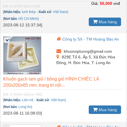
Giá:
50,000
vnđ
[Mã: G-60706-1]
[xem: 844]
[
Nhãn hiệu
:
lưới thép
-
Xuất xứ
:
Việt Nam]
[
Nơi bán
:
Hồ Chí Minh]
Mua hàng
2023-08-12 15:37:34]
Công ty SX - TM Hoàng Bảo An
khuonoptuong@gmail.com
829E Tổ 6, Ấp 5, Xã Đức Hòa
Đông, H. Đức Hòa, T. Long An
Khuôn gạch lam gió / bông gió HÌNH CHIÊC LÁ
200x200x65 mm, trang trí nội...
[Mã: G-60696-10]
[xem: 980]
[
Nhãn hiệu
:
Liên hệ
-
Xuất xứ
:
Việt Nam]
[
Nơi bán
:
Long An]
Mua hàng
2023-08-11 16:08:03]