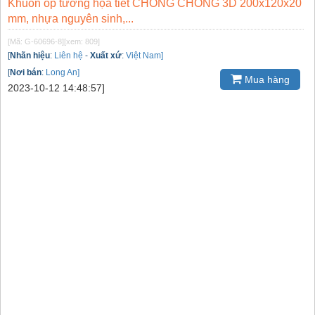
Khuôn ốp tường họa tiết CHONG CHÓNG 3D 200x120x20
mm, nhựa nguyên sinh,...
[Mã: G-60696-8]
[xem: 809]
[
Nhãn hiệu
:
Liên hệ
-
Xuất xứ
:
Việt Nam]
[
Nơi bán
:
Long An]
Mua hàng
2023-10-12 14:48:57]