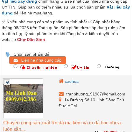
Vật liệu xây dựng
chính hãng Giá rẻ nhất của nhiều nhà cung cấp
UY TÍN. Giúp bạn có thêm nhiều sự lựa chon sản phẩm
Vật liệu xây
dựng
để liên hệ mua hàng.
✅ Nhiều nhà cung cấp sản phẩm uy tính nhất ✅ Cập nhật hàng
tháng 08/2026 trên Toàn quốc. Sản phẩm được áp dụng rule kiểm
tra tính hợp lý sản phẩm trước khi đăng bán & kiểm duyệt trên
website
Chợ Dân Sinh
.
Chọn sản phẩm để
Liên hệ nhà cung cấp
saohoa
tranphuong191987@gmail.com
14 Đường Số 10 Linh Đông Thủ
Đức HCM
Chuyên cung sản xuất Rọ đá mạ kẽm và rọ đá bọc nhựa
luôn sẵn...