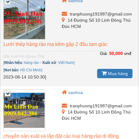
saohoa
tranphuong191987@gmail.com
14 Đường Số 10 Linh Đông Thủ
Đức HCM
Lưới thép hàng rào mạ kẽm gập 2 đầu tam giác
Giá:
50,000
vnđ
[Mã: G-60706-5]
[xem: 724]
[
Nhãn hiệu
:
hàng rào
-
Xuất xứ
:
Việt Nam]
[
Nơi bán
:
Hồ Chí Minh]
Mua hàng
2023-08-14 10:50:30]
saohoa
tranphuong191987@gmail.com
14 Đường Số 10 Linh Đông Thủ
Đức HCM
chuyên sản xuát và lắp đặt các loại hàng rào di động