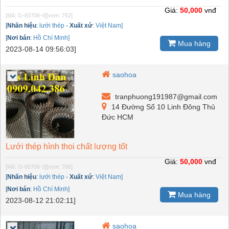
Giá:
50,000
vnđ
[Mã: G-60706-4]
[xem: 762]
[
Nhãn hiệu
:
lưới thép
-
Xuất xứ
:
Việt Nam]
[
Nơi bán
:
Hồ Chí Minh]
Mua hàng
2023-08-14 09:56:03]
saohoa
tranphuong191987@gmail.com
14 Đường Số 10 Linh Đông Thủ
Đức HCM
Lưới thép hình thoi chất lượng tốt
Giá:
50,000
vnđ
[Mã: G-60706-3]
[xem: 766]
[
Nhãn hiệu
:
lưới thép
-
Xuất xứ
:
Việt Nam]
[
Nơi bán
:
Hồ Chí Minh]
Mua hàng
2023-08-12 21:02:11]
saohoa