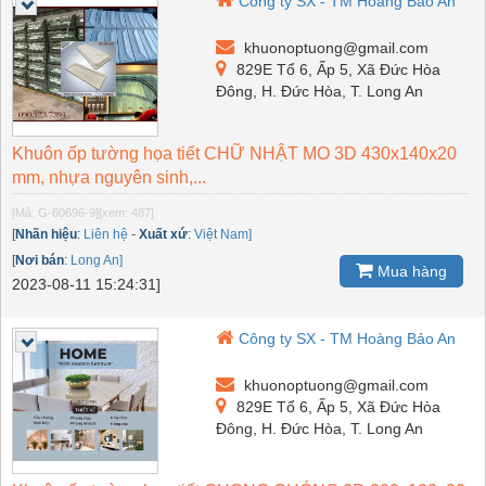
Công ty SX - TM Hoàng Bảo An
khuonoptuong@gmail.com
829E Tổ 6, Ấp 5, Xã Đức Hòa
Đông, H. Đức Hòa, T. Long An
Khuôn ốp tường họa tiết CHỮ NHẬT MO 3D 430x140x20
mm, nhựa nguyên sinh,...
[Mã: G-60696-9]
[xem: 487]
[
Nhãn hiệu
:
Liên hệ
-
Xuất xứ
:
Việt Nam]
[
Nơi bán
:
Long An]
Mua hàng
2023-08-11 15:24:31]
Công ty SX - TM Hoàng Bảo An
khuonoptuong@gmail.com
829E Tổ 6, Ấp 5, Xã Đức Hòa
Đông, H. Đức Hòa, T. Long An