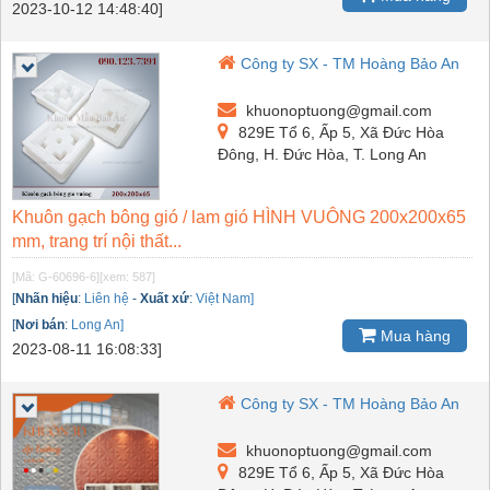
2023-10-12 14:48:40]
Công ty SX - TM Hoàng Bảo An
khuonoptuong@gmail.com
829E Tổ 6, Ấp 5, Xã Đức Hòa
Đông, H. Đức Hòa, T. Long An
Khuôn gạch bông gió / lam gió HÌNH VUÔNG 200x200x65
mm, trang trí nội thất...
[Mã: G-60696-6]
[xem: 587]
[
Nhãn hiệu
:
Liên hệ
-
Xuất xứ
:
Việt Nam]
[
Nơi bán
:
Long An]
Mua hàng
2023-08-11 16:08:33]
Công ty SX - TM Hoàng Bảo An
khuonoptuong@gmail.com
829E Tổ 6, Ấp 5, Xã Đức Hòa