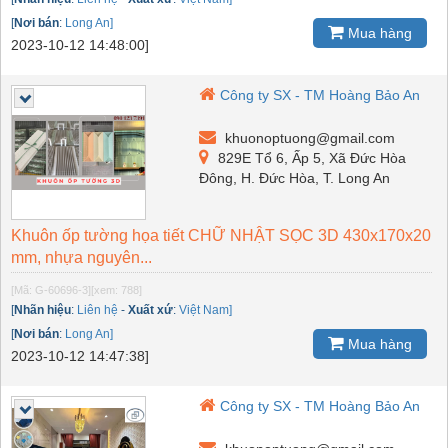
[
Nơi bán
:
Long An]
Mua hàng
2023-10-12 14:48:00]
Công ty SX - TM Hoàng Bảo An
khuonoptuong@gmail.com
829E Tổ 6, Ấp 5, Xã Đức Hòa
Đông, H. Đức Hòa, T. Long An
Khuôn ốp tường họa tiết CHỮ NHẬT SỌC 3D 430x170x20
mm, nhựa nguyên...
[Mã: G-60696-3]
[xem: 788]
[
Nhãn hiệu
:
Liên hệ
-
Xuất xứ
:
Việt Nam]
[
Nơi bán
:
Long An]
Mua hàng
2023-10-12 14:47:38]
Công ty SX - TM Hoàng Bảo An