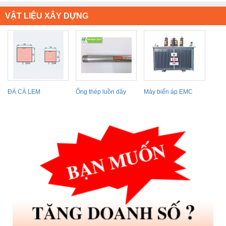
VẬT LIỆU XÂY DỰNG
ĐÁ CÀ LEM
Ống thép luồn dây
Máy biến áp EMC
điện IMC Panasonic...