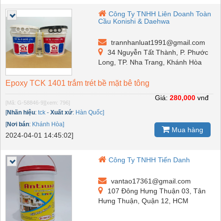
Công Ty TNHH Liên Doanh Toàn
Cầu Konishi & Daehwa
trannhanluat1991@gmail.com
34 Nguyễn Tất Thành, P. Phước
Long, TP. Nha Trang, Khánh Hòa
Epoxy TCK 1401 trắm trét bề mặt bê tông
Giá:
280,000
vnđ
[Mã: G-58846-9]
[xem: 796]
[
Nhãn hiệu
:
tck
-
Xuất xứ
:
Hàn Quốc]
[
Nơi bán
:
Khánh Hòa]
Mua hàng
2024-04-01 14:45:02]
Công Ty TNHH Tiến Danh
vantao17361@gmail.com
107 Đông Hưng Thuận 03, Tân
Hưng Thuận, Quận 12, HCM