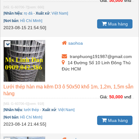
Giá:
50,000
vnđ
[Mã: G-60706-7]
[xem: 666]
[
Nhãn hiệu
:
rọ đá
-
Xuất xứ
:
Việt Nam]
[
Nơi bán
:
Hồ Chí Minh]
Mua hàng
2023-08-15 21:54:50]
saohoa
tranphuong191987@gmail.com
14 Đường Số 10 Linh Đông Thủ
Đức HCM
Lưới thép hàn mạ kẽm D3 ô 50x50 khổ 1m, 1,2m, 1,5m sẵn
hàng
Giá:
50,000
vnđ
[Mã: G-60706-6]
[xem: 918]
[
Nhãn hiệu
:
lưới thép
-
Xuất xứ
:
Việt Nam]
[
Nơi bán
:
Hồ Chí Minh]
Mua hàng
2023-08-14 21:44:55]