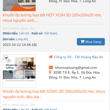
Đông, H. Đức Hòa, T. Long An
Khuôn ốp tường họa tiết HỘT XOÀI 3D 200x200x20 mm,
nhựa nguyên sinh,...
[Mã: G-60696-5]
[xem: 792]
[
Nhãn hiệu
:
Liên hệ
-
Xuất xứ
:
Việt Nam]
[
Nơi bán
:
Long An]
Mua hàng
2023-10-12 14:48:18]
Công ty SX - TM Hoàng Bảo An
khuonoptuong@gmail.com
829E Tổ 6, Ấp 5, Xã Đức Hòa
Đông, H. Đức Hòa, T. Long An
Khuôn ốp tường họa tiết SÓNG 3D 200x200x20 mm, nhựa
nguyên sinh, dẻo dai...
[Mã: G-60696-4]
[xem: 679]
[
Nhãn hiệu
:
Liên hệ
-
Xuất xứ
:
Việt Nam]