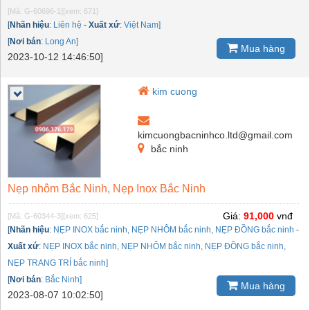
[Mã: G-60696-1]
[xem: 671]
[
Nhãn hiệu
:
Liên hệ
-
Xuất xứ
:
Việt Nam]
[
Nơi bán
:
Long An]
Mua hàng
2023-10-12 14:46:50]
kim cuong
kimcuongbacninhco.ltd@gmail.com
bắc ninh
Nẹp nhôm Bắc Ninh, Nẹp Inox Bắc Ninh
Giá:
91,000
vnđ
[Mã: G-60344-3]
[xem: 625]
[
Nhãn hiệu
:
NẸP INOX bắc ninh, NẸP NHÔM bắc ninh, NẸP ĐỒNG bắc ninh
-
Xuất xứ
:
NẸP INOX bắc ninh, NẸP NHÔM bắc ninh, NẸP ĐỒNG bắc ninh,
NẸP TRANG TRÍ bắc ninh]
[
Nơi bán
:
Bắc Ninh]
Mua hàng
2023-08-07 10:02:50]