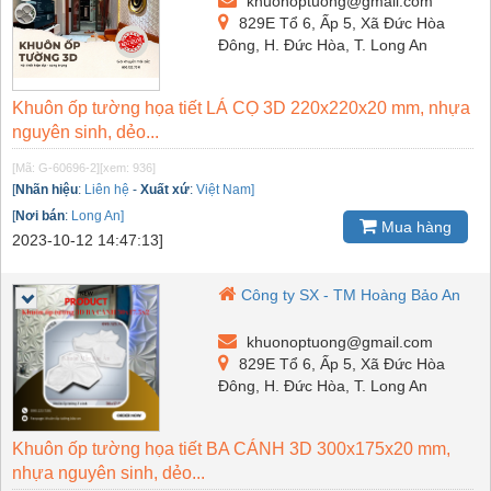
khuonoptuong@gmail.com
829E Tổ 6, Ấp 5, Xã Đức Hòa
Đông, H. Đức Hòa, T. Long An
Khuôn ốp tường họa tiết LÁ CỌ 3D 220x220x20 mm, nhựa
nguyên sinh, dẻo...
[Mã: G-60696-2]
[xem: 936]
[
Nhãn hiệu
:
Liên hệ
-
Xuất xứ
:
Việt Nam]
[
Nơi bán
:
Long An]
Mua hàng
2023-10-12 14:47:13]
Công ty SX - TM Hoàng Bảo An
khuonoptuong@gmail.com
829E Tổ 6, Ấp 5, Xã Đức Hòa
Đông, H. Đức Hòa, T. Long An
Khuôn ốp tường họa tiết BA CÁNH 3D 300x175x20 mm,
nhựa nguyên sinh, dẻo...