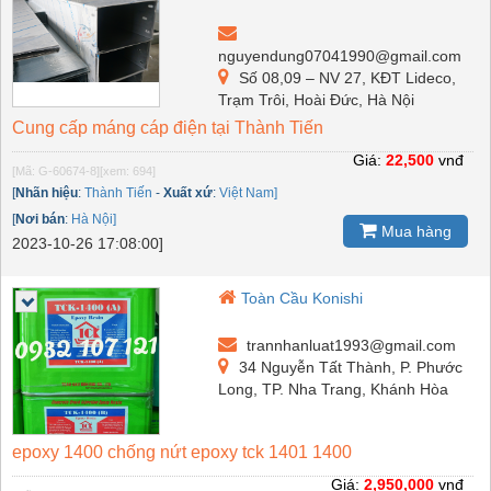
nguyendung07041990@gmail.com
Số 08,09 – NV 27, KĐT Lideco,
Trạm Trôi, Hoài Đức, Hà Nội
Cung cấp máng cáp điện tại Thành Tiến
Giá:
22,500
vnđ
[Mã: G-60674-8]
[xem: 694]
[
Nhãn hiệu
:
Thành Tiến
-
Xuất xứ
:
Việt Nam]
[
Nơi bán
:
Hà Nội]
Mua hàng
2023-10-26 17:08:00]
Toàn Cầu Konishi
trannhanluat1993@gmail.com
34 Nguyễn Tất Thành, P. Phước
Long, TP. Nha Trang, Khánh Hòa
epoxy 1400 chống nứt epoxy tck 1401 1400
Giá:
2,950,000
vnđ