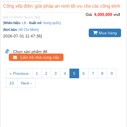
Cổng xếp điện: giải pháp an ninh tối ưu cho các công trình
Giá:
4,000,000
vnđ
[Mã: G-60420-7]
[xem: 960]
[
Nhãn hiệu
:
LB
-
Xuất xứ
:
trung quốc]
[
Nơi bán
:
Hồ Chí Minh]
Mua hàng
2026-07-31 11:47:36]
Chọn sản phẩm để
Liên hệ nhà cung cấp
« Previous
1
2
3
4
5
6
7
8
9
10
Next ›