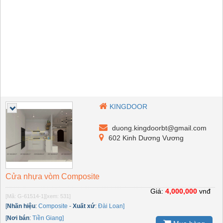
KINGDOOR
duong.kingdoorbt@gmail.com
602 Kinh Dương Vương
Cửa nhựa vòm Composite
Giá:
4,000,000
vnđ
[Mã: G-61514-1]
[xem: 531]
[
Nhãn hiệu
:
Composite
-
Xuất xứ
:
Đài Loan]
[
Nơi bán
:
Tiền Giang]