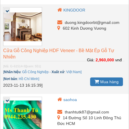
KINGDOOR
duong.kingdoorbt@gmail.com
602 Kinh Dương Vương
Cửa Gỗ Công Nghiệp HDF Veneer - Bề Mặt Ép Gỗ Tự
Nhiên
Giá:
2,960,000
vnđ
[Mã: G-61514-9]
[xem: 551]
[
Nhãn hiệu
:
Gỗ Công Nghiệp
-
Xuất xứ
:
Việt Nam]
[
Nơi bán
:
Hồ Chí Minh]
Mua hàng
2023-11-13 16:15:39]
saohoa
thanhtutk87@gmail.com
14 Đường Số 10 Linh Đông Thủ
Đức HCM