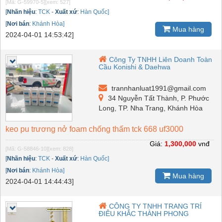
[Mã: G-59970-5]
[xem: 527]
[
Nhãn hiệu
:
TCK
-
Xuất xứ
:
Hàn Quốc]
[
Nơi bán
:
Khánh Hòa]
Mua hàng
2024-04-01 14:53:42]
Công Ty TNHH Liên Doanh Toàn
Cầu Konishi & Daehwa
trannhanluat1991@gmail.com
34 Nguyễn Tất Thành, P. Phước
Long, TP. Nha Trang, Khánh Hòa
keo pu trương nở foam chống thấm tck 668 uf3000
Giá:
1,300,000
vnđ
[Mã: G-58846-10]
[xem: 828]
[
Nhãn hiệu
:
TCK
-
Xuất xứ
:
Hàn Quốc]
[
Nơi bán
:
Khánh Hòa]
Mua hàng
2024-04-01 14:44:43]
CÔNG TY TNHH TRANG TRÍ
ĐIÊU KHẮC THÀNH PHONG