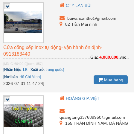
CTY LAN BÙI
buivancantho@gmail.com
82 Trần Mai ninh
Cửa cổng xếp inox tự động- vận hành ổn định-
0913183440
Giá:
4,000,000
vnđ
[Mã: G-60420-9]
[xem: 857]
[
Nhãn hiệu
:
LB
-
Xuất xứ
:
trung quốc]
[
Nơi bán
:
Hồ Chí Minh]
Mua hàng
2026-07-31 11:47:24]
HOÀNG GIA VIỆT
quangtung337689950@gmail.com
155 TRẦN ĐÌNH NAM, ĐÀ NẴNG