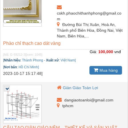
cskh.phaochithanhphong@gmail.co
m
Đường Bùi Thị Xuân, Hoà An,
Thành phố Biên Hòa, Đồng Nai, Việt
Nam, Biên Hòa,...
Phào chỉ thạch cao dát vàng
Giá:
100,000
vnđ
[Mã: G-59212-3]
[xem: 1045]
[
Nhãn hiệu
:
Thành Phong
-
Xuất xứ
:
Việt Nam]
[
Nơi bán
:
Hồ Chí Minh]
Mua hàng
2023-10-17 15:17:48]
Giàn Giáo Toàn Lợi
dangiaotoanloi@gmail.com
tphcm
CẤU TẠO GIÀN GIÁO NÊM – THIẾT KẾ VÀ SẢN XUẤT