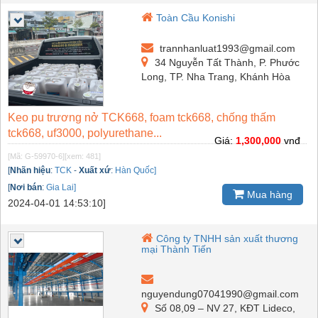
Toàn Cầu Konishi
trannhanluat1993@gmail.com
34 Nguyễn Tất Thành, P. Phước
Long, TP. Nha Trang, Khánh Hòa
Keo pu trương nở TCK668, foam tck668, chống thấm
tck668, uf3000, polyurethane...
Giá:
1,300,000
vnđ
[Mã: G-59970-6]
[xem: 481]
[
Nhãn hiệu
:
TCK
-
Xuất xứ
:
Hàn Quốc]
[
Nơi bán
:
Gia Lai]
Mua hàng
2024-04-01 14:53:10]
Công ty TNHH sản xuất thương
mại Thành Tiến
nguyendung07041990@gmail.com
Số 08,09 – NV 27, KĐT Lideco,