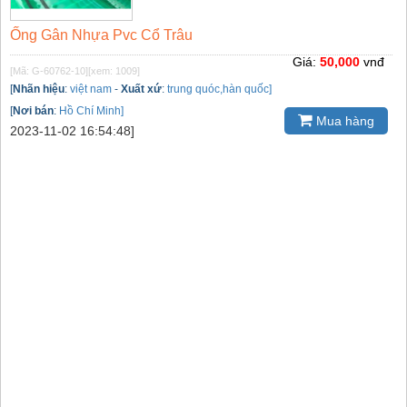
Ống Gân Nhựa Pvc Cổ Trâu
Giá:
50,000
vnđ
[Mã: G-60762-10]
[xem: 1009]
[
Nhãn hiệu
:
việt nam
-
Xuất xứ
:
trung quóc,hàn quốc]
[
Nơi bán
:
Hồ Chí Minh]
Mua hàng
2023-11-02 16:54:48]