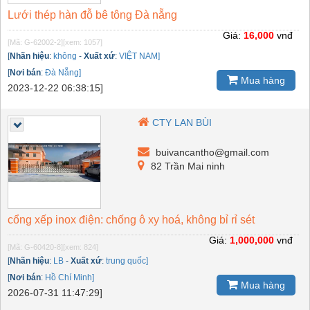
Lưới thép hàn đỗ bê tông Đà nẵng
Giá:
16,000
vnđ
[Mã: G-62002-2]
[xem: 1057]
[
Nhãn hiệu
:
không
-
Xuất xứ
:
VIỆT NAM]
[
Nơi bán
:
Đà Nẵng]
Mua hàng
2023-12-22 06:38:15]
CTY LAN BÙI
buivancantho@gmail.com
82 Trần Mai ninh
cổng xếp inox điện: chống ô xy hoá, không bỉ rỉ sét
Giá:
1,000,000
vnđ
[Mã: G-60420-8]
[xem: 824]
[
Nhãn hiệu
:
LB
-
Xuất xứ
:
trung quốc]
[
Nơi bán
:
Hồ Chí Minh]
Mua hàng
2026-07-31 11:47:29]