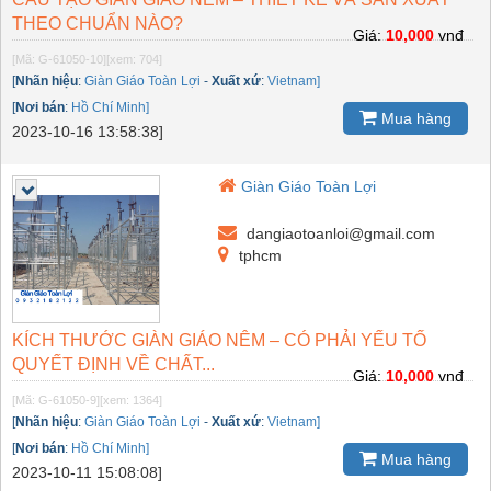
THEO CHUẨN NÀO?
Giá:
10,000
vnđ
[Mã: G-61050-10]
[xem: 704]
[
Nhãn hiệu
:
Giàn Giáo Toàn Lợi
-
Xuất xứ
:
Vietnam]
[
Nơi bán
:
Hồ Chí Minh]
Mua hàng
2023-10-16 13:58:38]
Giàn Giáo Toàn Lợi
dangiaotoanloi@gmail.com
tphcm
KÍCH THƯỚC GIÀN GIÁO NÊM – CÓ PHẢI YẾU TỐ
QUYẾT ĐỊNH VỀ CHẤT...
Giá:
10,000
vnđ
[Mã: G-61050-9]
[xem: 1364]
[
Nhãn hiệu
:
Giàn Giáo Toàn Lợi
-
Xuất xứ
:
Vietnam]
[
Nơi bán
:
Hồ Chí Minh]
Mua hàng
2023-10-11 15:08:08]