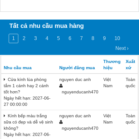
Tất cả nhu cầu mua hàng
1
2
3
4
5
6
7
8
9
10
Next ›
Thương
Xuất
Nhu cầu mua
Người đăng mua
hiệu
xứ
Cửa kính lùa phòng
nguyen duc anh
Việt
Toàn
tắm 1 cánh hay 2 cánh
Nam
quốc
tốt hơn?
nguyenducanh470
Ngày hết hạn: 2027-06-
27 00:00:00
Kính bếp màu trắng
nguyen duc anh
Việt
Toàn
sữa có đẹp và dễ vệ sinh
Nam
quốc
không?
nguyenducanh470
Ngày hết hạn: 2027-06-