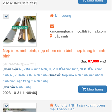
Mua hàng
2023-10-31 15:57:58]
kim cuong
kimcuongbacninhco.ltd@gmail.com
bắc ninh
Nẹp inox ninh bình, nẹp nhôm ninh bình, nẹp trang trí ninh
bình
Giá:
67,000
vnđ
[Mã: G-60344-7]
[xem: 751]
[
Nhãn hiệu
:
NẸP INOX ninh bình, NẸP NHÔM ninh bình, NẸP ĐỒNG ninh
bình, NẸP TRANG TRÍ ninh bình
-
Xuất xứ
:
Nẹp inox ninh bình, nẹp nhôm
ninh bình, nẹp trang trí ninh bình]
[
Nơi bán
:
Ninh Bình]
Mua hàng
2023-10-31 11:08:46]
Công ty TNHH sản xuất thương
mại Thành Tiến