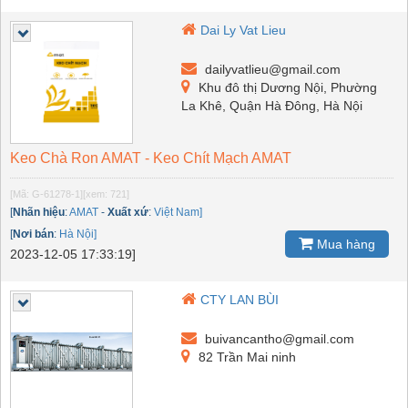
Dai Ly Vat Lieu
dailyvatlieu@gmail.com
Khu đô thị Dương Nội, Phường
La Khê, Quận Hà Đông, Hà Nội
Keo Chà Ron AMAT - Keo Chít Mạch AMAT
[Mã: G-61278-1]
[xem: 721]
[
Nhãn hiệu
:
AMAT
-
Xuất xứ
:
Việt Nam]
[
Nơi bán
:
Hà Nội]
Mua hàng
2023-12-05 17:33:19]
CTY LAN BÙI
buivancantho@gmail.com
82 Trần Mai ninh