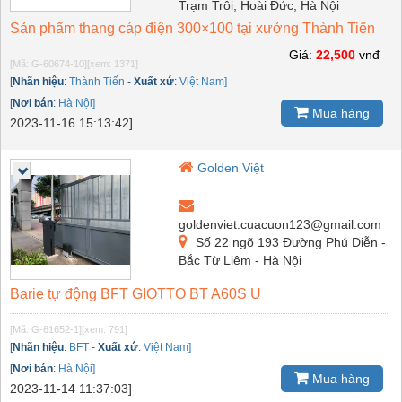
Trạm Trôi, Hoài Đức, Hà Nội
Sản phẩm thang cáp điện 300×100 tại xưởng Thành Tiến
Giá:
22,500
vnđ
[Mã: G-60674-10]
[xem: 1371]
[
Nhãn hiệu
:
Thành Tiến
-
Xuất xứ
:
Việt Nam]
[
Nơi bán
:
Hà Nội]
Mua hàng
2023-11-16 15:13:42]
Golden Việt
goldenviet.cuacuon123@gmail.com
Số 22 ngõ 193 Đường Phú Diễn -
Bắc Từ Liêm - Hà Nội
Barie tự động BFT GIOTTO BT A60S U
[Mã: G-61652-1]
[xem: 791]
[
Nhãn hiệu
:
BFT
-
Xuất xứ
:
Việt Nam]
[
Nơi bán
:
Hà Nội]
Mua hàng
2023-11-14 11:37:03]