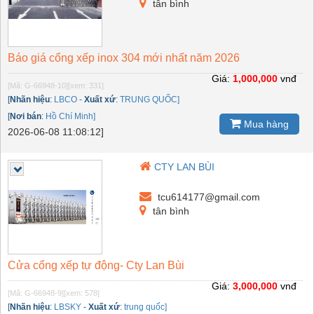
tân bình
Báo giá cổng xếp inox 304 mới nhất năm 2026
Giá:
1,000,000
vnđ
[Mã: G-66948-10]
[xem: 331]
[
Nhãn hiệu
:
LBCO
-
Xuất xứ
:
TRUNG QUỐC]
[
Nơi bán
:
Hồ Chí Minh]
Mua hàng
2026-06-08 11:08:12]
CTY LAN BÙI
tcu614177@gmail.com
tân bình
Cửa cổng xếp tự động- Cty Lan Bùi
Giá:
3,000,000
vnđ
[Mã: G-66948-9]
[xem: 578]
[
Nhãn hiệu
:
LBSKY
-
Xuất xứ
:
trung quốc]