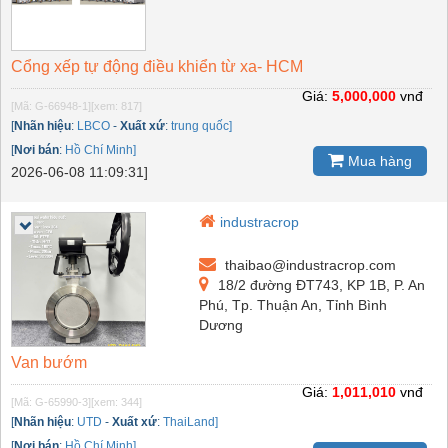
Cổng xếp tự động điều khiển từ xa- HCM
Giá:
5,000,000
vnđ
[Mã: G-66948-1]
[xem: 817]
[
Nhãn hiệu
:
LBCO
-
Xuất xứ
:
trung quốc]
[
Nơi bán
:
Hồ Chí Minh]
Mua hàng
2026-06-08 11:09:31]
industracrop
thaibao@industracrop.com
18/2 đường ĐT743, KP 1B, P. An
Phú, Tp. Thuận An, Tỉnh Bình
Dương
Van bướm
Giá:
1,011,010
vnđ
[Mã: G-65990-3]
[xem: 344]
[
Nhãn hiệu
:
UTD
-
Xuất xứ
:
ThaiLand]
[
Nơi bán
:
Hồ Chí Minh]