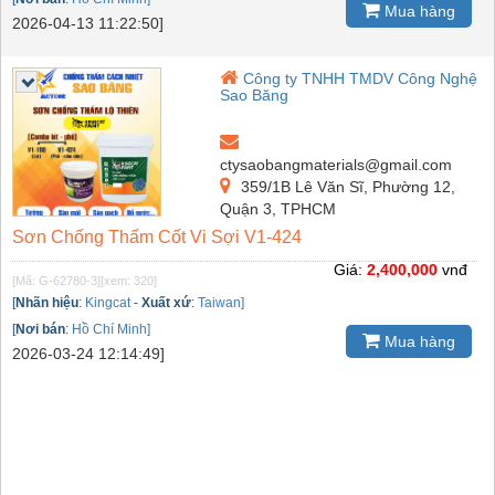
Mua hàng
2026-04-13 11:22:50]
Công ty TNHH TMDV Công Nghệ
Sao Băng
ctysaobangmaterials@gmail.com
359/1B Lê Văn Sĩ, Phường 12,
Quận 3, TPHCM
Sơn Chống Thấm Cốt Vi Sợi V1-424
Giá:
2,400,000
vnđ
[Mã: G-62780-3]
[xem: 320]
[
Nhãn hiệu
:
Kingcat
-
Xuất xứ
:
Taiwan]
[
Nơi bán
:
Hồ Chí Minh]
Mua hàng
2026-03-24 12:14:49]