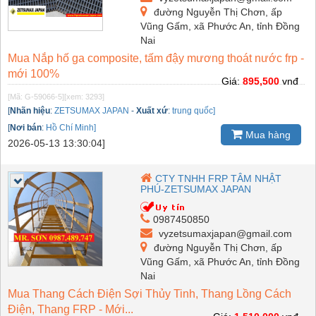
đường Nguyễn Thị Chơn, ấp
Vũng Gấm, xã Phước An, tỉnh Đồng
Nai
Mua Nắp hố ga composite, tấm đậy mương thoát nước frp -
mới 100%
Giá:
895,500
vnđ
[Mã: G-59066-5]
[xem: 3293]
[
Nhãn hiệu
:
ZETSUMAX JAPAN
-
Xuất xứ
:
trung quốc]
[
Nơi bán
:
Hồ Chí Minh]
Mua hàng
2026-05-13 13:30:04]
CTY TNHH FRP TÂM NHẬT
PHÚ-ZETSUMAX JAPAN
0987450850
vyzetsumaxjapan@gmail.com
đường Nguyễn Thị Chơn, ấp
Vũng Gấm, xã Phước An, tỉnh Đồng
Nai
Mua Thang Cách Điện Sợi Thủy Tinh, Thang Lồng Cách
Điện, Thang FRP - Mới...