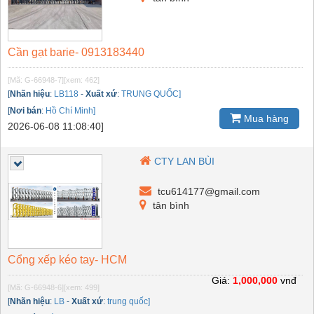
Cần gạt barie- 0913183440
[Mã: G-66948-7]
[xem: 462]
[
Nhãn hiệu
:
LB118
-
Xuất xứ
:
TRUNG QUỐC]
[
Nơi bán
:
Hồ Chí Minh]
Mua hàng
2026-06-08 11:08:40]
CTY LAN BÙI
tcu614177@gmail.com
tân bình
Cổng xếp kéo tay- HCM
Giá:
1,000,000
vnđ
[Mã: G-66948-6]
[xem: 499]
[
Nhãn hiệu
:
LB
-
Xuất xứ
:
trung quốc]