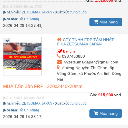
Giá:
1,510,000
vnđ
[Mã: G-59066-8]
[xem: 2702]
[
Nhãn hiệu
:
ZETSUMAX JAPAN
-
Xuất xứ
:
trung quốc]
[
Nơi bán
:
Hồ Chí Minh]
Mua hàng
2026-04-29 14:37:41]
CTY TNHH FRP TÂM NHẬT
PHÚ-ZETSUMAX JAPAN
0987450850
vyzetsumaxjapan@gmail.com
đường Nguyễn Thị Chơn, ấp
Vũng Gấm, xã Phước An, tỉnh Đồng
Nai
MUA Tấm Sàn FRP 1220x2440x20mm
Giá:
915,900
vnđ
[Mã: G-59066-12]
[xem: 2634]
[
Nhãn hiệu
:
ZETSUMAX JAPAN
-
Xuất xứ
:
trung quốc]
[
Nơi bán
:
Hồ Chí Minh]
Mua hàng
2026-04-29 14:33:17]