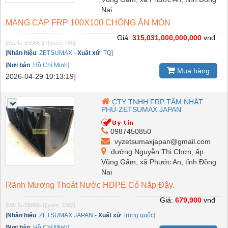
Nai
MÁNG CÁP FRP 100X100 CHỐNG ĂN MÒN
Giá:
315,031,000,000,000
vnđ
[Mã: G-59066-17]
[xem: 780]
[
Nhãn hiệu
:
ZETSUMAX
-
Xuất xứ
:
TQ]
[
Nơi bán
:
Hồ Chí Minh]
Mua hàng
2026-04-29 10:13:19]
CTY TNHH FRP TÂM NHẬT
PHÚ-ZETSUMAX JAPAN
0987450850
vyzetsumaxjapan@gmail.com
đường Nguyễn Thị Chơn, ấp
Vũng Gấm, xã Phước An, tỉnh Đồng
Nai
Rãnh Mương Thoát Nước HDPE Có Nắp Đậy.
Giá:
679,900
vnđ
[Mã: G-59066-1]
[xem: 3382]
[
Nhãn hiệu
:
ZETSUMAX JAPAN
-
Xuất xứ
:
trung quốc]
[
Nơi bán
:
Hồ Chí Minh]