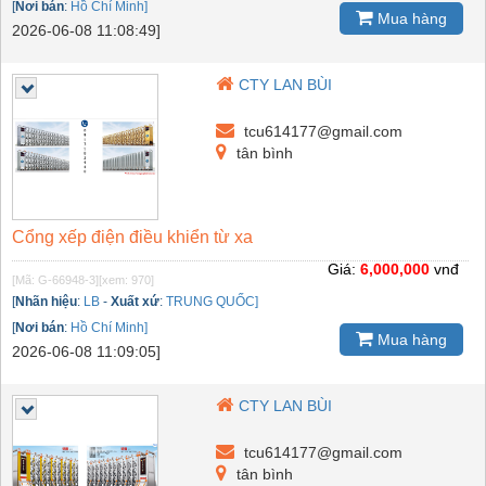
[
Nơi bán
:
Hồ Chí Minh]
Mua hàng
2026-06-08 11:08:49]
CTY LAN BÙI
tcu614177@gmail.com
tân bình
Cổng xếp điện điều khiển từ xa
Giá:
6,000,000
vnđ
[Mã: G-66948-3]
[xem: 970]
[
Nhãn hiệu
:
LB
-
Xuất xứ
:
TRUNG QUỐC]
[
Nơi bán
:
Hồ Chí Minh]
Mua hàng
2026-06-08 11:09:05]
CTY LAN BÙI
tcu614177@gmail.com
tân bình