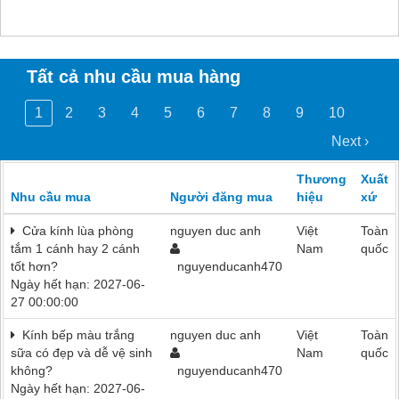
Tất cả nhu cầu mua hàng
1
2
3
4
5
6
7
8
9
10
Next ›
Thương
Xuất
Nhu cầu mua
Người đăng mua
hiệu
xứ
Cửa kính lùa phòng
nguyen duc anh
Việt
Toàn
tắm 1 cánh hay 2 cánh
Nam
quốc
tốt hơn?
nguyenducanh470
Ngày hết hạn: 2027-06-
27 00:00:00
Kính bếp màu trắng
nguyen duc anh
Việt
Toàn
sữa có đẹp và dễ vệ sinh
Nam
quốc
không?
nguyenducanh470
Ngày hết hạn: 2027-06-