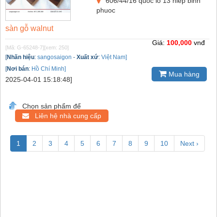
606/44/16 quoc lo 13 hiep binh
phuoc
sàn gỗ walnut
Giá:
100,000
vnđ
[Mã: G-65248-7]
[xem: 250]
[
Nhãn hiệu
:
sangosaigon
-
Xuất xứ
:
Việt Nam]
[
Nơi bán
:
Hồ Chí Minh]
Mua hàng
2025-04-01 15:18:48]
Chọn sản phẩm để
Liên hệ nhà cung cấp
1
2
3
4
5
6
7
8
9
10
Next ›