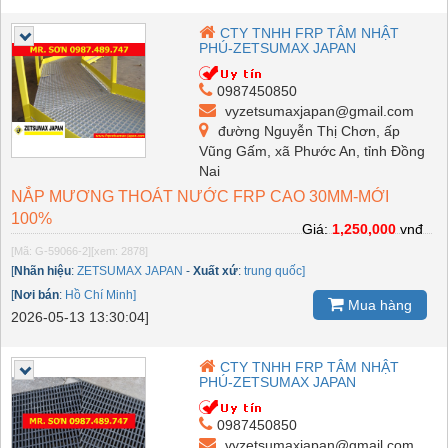
CTY TNHH FRP TÂM NHẬT
PHÚ-ZETSUMAX JAPAN
0987450850
vyzetsumaxjapan@gmail.com
đường Nguyễn Thị Chơn, ấp
Vũng Gấm, xã Phước An, tỉnh Đồng
Nai
NẮP MƯƠNG THOÁT NƯỚC FRP CAO 30MM-MỚI
100%
Giá:
1,250,000
vnđ
[Mã: G-59066-2]
[xem: 2878]
[
Nhãn hiệu
:
ZETSUMAX JAPAN
-
Xuất xứ
:
trung quốc]
[
Nơi bán
:
Hồ Chí Minh]
Mua hàng
2026-05-13 13:30:04]
CTY TNHH FRP TÂM NHẬT
PHÚ-ZETSUMAX JAPAN
0987450850
vyzetsumaxjapan@gmail.com