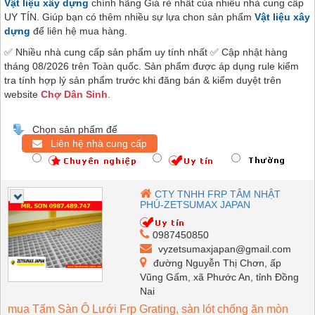
Vật liệu xây dựng
chính hãng Giá rẻ nhất của nhiều nhà cung cấp
UY TÍN. Giúp bạn có thêm nhiều sự lựa chon sản phẩm
Vật liệu xây
dựng
để liên hệ mua hàng.
✅ Nhiều nhà cung cấp sản phẩm uy tính nhất ✅ Cập nhật hàng
tháng 08/2026 trên Toàn quốc. Sản phẩm được áp dụng rule kiểm
tra tính hợp lý sản phẩm trước khi đăng bán & kiểm duyệt trên
website
Chợ Dân Sinh
.
Chọn sản phẩm để
Liên hệ nhà cung cấp
CTY TNHH FRP TÂM NHẬT
PHÚ-ZETSUMAX JAPAN
0987450850
vyzetsumaxjapan@gmail.com
đường Nguyễn Thị Chơn, ấp
Vũng Gấm, xã Phước An, tỉnh Đồng
Nai
mua Tấm Sàn Ô Lưới Frp Grating, sàn lót chống ăn mòn