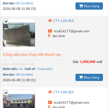
[
Nơi bán
:
Hồ Chí Minh]
Mua hàng
2026-06-08 11:08:23]
CTY LAN BÙI
tcu614177@gmail.com
tân bình
Cổng xếp inox chạy trên thanh ray
Giá:
1,000,000
vnđ
[Mã: G-66948-8]
[xem: 540]
[
Nhãn hiệu
:
LB
-
Xuất xứ
:
Trung quốc]
[
Nơi bán
:
Hồ Chí Minh]
Mua hàng
2026-06-08 11:08:31]
CTY LAN BÙI
tcu614177@gmail.com
tân bình