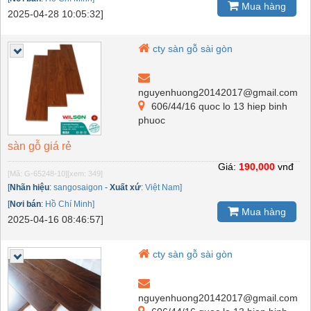
Mua hàng
2025-04-28 10:05:32]
cty sàn gỗ sài gòn
nguyenhuong20142017@gmail.com
606/44/16 quoc lo 13 hiep binh
phuoc
sàn gỗ giá rẻ
Giá:
190,000
vnđ
[Mã: G-65248-10]
[xem: 349]
[
Nhãn hiệu
:
sangosaigon
-
Xuất xứ
:
Việt Nam]
[
Nơi bán
:
Hồ Chí Minh]
Mua hàng
2025-04-16 08:46:57]
cty sàn gỗ sài gòn
nguyenhuong20142017@gmail.com