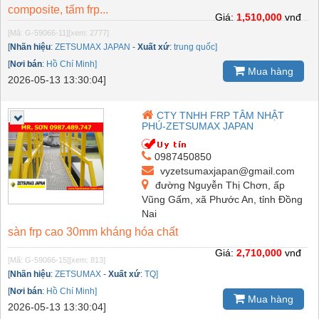
composite, tấm frp...
Giá:
1,510,000
vnđ
[Mã: G-59066-11]
[xem: 2777]
[
Nhãn hiệu
:
ZETSUMAX JAPAN
-
Xuất xứ
:
trung quốc]
[
Nơi bán
:
Hồ Chí Minh]
Mua hàng
2026-05-13 13:30:04]
CTY TNHH FRP TÂM NHẬT
PHÚ-ZETSUMAX JAPAN
0987450850
vyzetsumaxjapan@gmail.com
đường Nguyễn Thị Chơn, ấp
Vũng Gấm, xã Phước An, tỉnh Đồng
Nai
sàn frp cao 30mm kháng hóa chất
Giá:
2,710,000
vnđ
[Mã: G-59066-15]
[xem: 813]
[
Nhãn hiệu
:
ZETSUMAX
-
Xuất xứ
:
TQ]
[
Nơi bán
:
Hồ Chí Minh]
Mua hàng
2026-05-13 13:30:04]