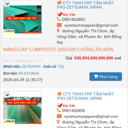
CTY TNHH FRP TÂM NHẬT
PHÚ-ZETSUMAX JAPAN
0987450850
vyzetsumaxjapan@gmail.com
đường Nguyễn Thị Chơn, ấp
Vũng Gấm, xã Phước An, tỉnh Đồng
Nai
MÁNG CÁP COMPOSITE 200X100 CHỐNG ĂN MÒN
Giá:
535,554,000,000,000
vnđ
[Mã: G-59066-16]
[xem: 872]
[
Nhãn hiệu
:
ZETSUMAX
-
Xuất xứ
:
TQ]
[
Nơi bán
:
Hồ Chí Minh]
Mua hàng
2026-04-29 11:30:27]
CTY TNHH FRP TÂM NHẬT
PHÚ-ZETSUMAX JAPAN
0987450850
vyzetsumaxjapan@gmail.com
đường Nguyễn Thị Chơn, ấp
Vũng Gấm, xã Phước An, tỉnh Đồng