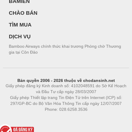
BAMIEN
CHÀO BÁN
TÌM MUA
DỊCH VỤ
Bamboo Airways chính thức khai trương Phòng chờ Thương
gia tại Côn Đảo
Bản quyền 2006 - 2026 thuộc về chodansinh.net
Giấy phép đăng ký Kinh doanh số: 4102048591 do Sở Kế Hoạch
và Đầu Tư cấp ngày 28/03/2007
Giấy phép Thiết lập trang Tin Điện Tử trên Internet (ICP) số:
297/GP-BC do Bộ Văn Hóa Thông Tin cấp ngày 12/07/2007
Phone: 028.6258.3536
Phòng trọ
|
https://bdsgroup.vn
https://kqxs123.com