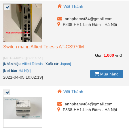
Việt Thành
anhphamvt84@gmail.com
P838-HH1-Linh Đàm - Hà Nội
Switch mạng Allied Telesis AT-GS970M
Giá:
1,000
vnđ
[Mã: G-44620-6]
[xem: 1651]
[
Nhãn hiệu
:
Allied Telesis
-
Xuất xứ
:
Japan]
[
Nơi bán
:
Hà Nội]
Mua hàng
2021-04-05 10:02:19]
Việt Thành
anhphamvt84@gmail.com
P838-HH1-Linh Đàm - Hà Nội