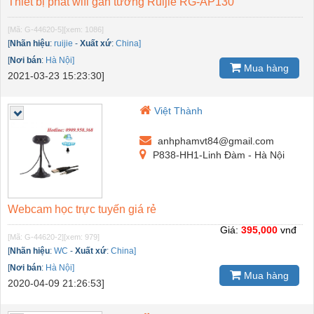
Thiết bị phát wifi gắn tường Ruijie RG-AP130
[Mã: G-44620-5]
[xem: 1086]
[
Nhãn hiệu
:
ruijie
-
Xuất xứ
:
China]
[
Nơi bán
:
Hà Nội]
Mua hàng
2021-03-23 15:23:30]
Việt Thành
anhphamvt84@gmail.com
P838-HH1-Linh Đàm - Hà Nội
Webcam học trực tuyến giá rẻ
Giá:
395,000
vnđ
[Mã: G-44620-2]
[xem: 979]
[
Nhãn hiệu
:
WC
-
Xuất xứ
:
China]
[
Nơi bán
:
Hà Nội]
Mua hàng
2020-04-09 21:26:53]