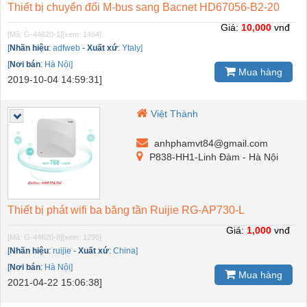
Thiết bị chuyển đổi M-bus sang Bacnet HD67056-B2-20
Giá:
10,000
vnđ
[Mã: G-44620-1]
[xem: 1464]
[
Nhãn hiệu
:
adfweb
-
Xuất xứ
:
Ytaly]
[
Nơi bán
:
Hà Nội]
Mua hàng
2019-10-04 14:59:31]
Việt Thành
anhphamvt84@gmail.com
P838-HH1-Linh Đàm - Hà Nội
Thiết bị phát wifi ba băng tần Ruijie RG-AP730-L
Giá:
1,000
vnđ
[Mã: G-44620-8]
[xem: 1295]
[
Nhãn hiệu
:
ruijie
-
Xuất xứ
:
China]
[
Nơi bán
:
Hà Nội]
Mua hàng
2021-04-22 15:06:38]