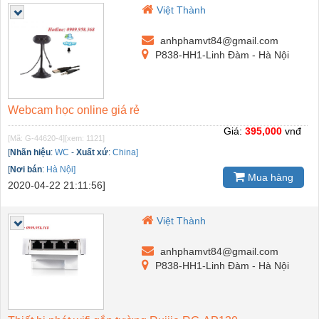
Việt Thành
anhphamvt84@gmail.com
P838-HH1-Linh Đàm - Hà Nội
Webcam học online giá rẻ
Giá:
395,000
vnđ
[Mã: G-44620-4]
[xem: 1121]
[
Nhãn hiệu
:
WC
-
Xuất xứ
:
China]
[
Nơi bán
:
Hà Nội]
Mua hàng
2020-04-22 21:11:56]
Việt Thành
anhphamvt84@gmail.com
P838-HH1-Linh Đàm - Hà Nội