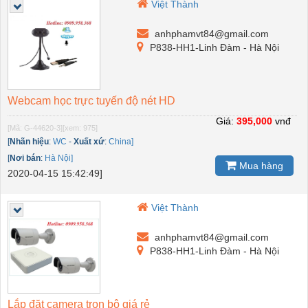
Việt Thành
anhphamvt84@gmail.com
P838-HH1-Linh Đàm - Hà Nội
Webcam học trực tuyến độ nét HD
Giá:
395,000
vnđ
[Mã: G-44620-3]
[xem: 975]
[
Nhãn hiệu
:
WC
-
Xuất xứ
:
China]
[
Nơi bán
:
Hà Nội]
Mua hàng
2020-04-15 15:42:49]
Việt Thành
anhphamvt84@gmail.com
P838-HH1-Linh Đàm - Hà Nội
Lắp đặt camera trọn bộ giá rẻ