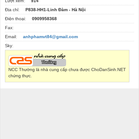
Lượt xem:
914
Địa chỉ:
P838-HH1-Linh Đàm - Hà Nội
Điện thoại:
0909958368
Fax:
Email:
anhphamvt84@gmail.com
Sky:
NCC Thường là nhà cung cấp chưa được ChoDanSinh.NET
chứng thực.