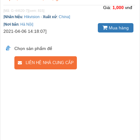
Giá:
1,000
vnđ
[Mã: G-44620-7]
[xem: 815]
[
Nhãn hiệu
:
Hikvision
-
Xuất xứ
:
China]
[
Nơi bán
:
Hà Nội]
Mua hàng
2021-04-06 14:18:07]
Chọn sản phẩm để
LIÊN HỆ NHÀ CUNG CẤP