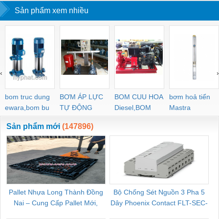
Sản phẩm xem nhiều
‹
›
bom truc dung
BƠM ÁP LỰC
BOM CUU HOA
bơm hoả tiển
ewara,bom bu
TỰ ĐỘNG
Diesel,BOM
Mastra
ewara
CHUA CHAY
Sản phẩm mới
(147896)
Pallet Nhựa Long Thành Đồng
Bộ Chống Sét Nguồn 3 Pha 5
Nai – Cung Cấp Pallet Mới,
Dây Phoenix Contact FLT-SEC-
C
Pallet Cũ Giá Tốt
P-T1-3S-264/50-FM - 2909589