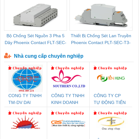
Bộ Chống Sét Nguồn 3 Pha 5
Thiết Bị Chống Sét Lan Truyền
B
Dây Phoenix Contact FLT-SEC-
Phoenix Contact PLT-SEC-T3-
P-T1-3S-440/35-FM - 2908264
230-FM-PT - 2907928
Nhà cung cấp chuyên nghiệp
CONG TY TNHH
CÔNG TY TNHH
CÔNG TY CP
TM-DV DAI
KINH DOANH
TỰ ĐỘNG TIẾN
DONG THANH
DỊCH VỤ XNK
HƯNG
PHƯƠNG NAM