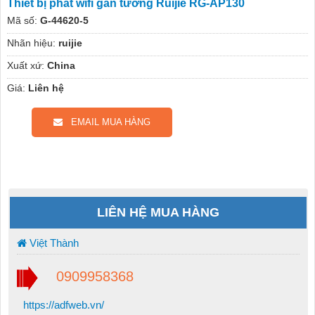
Thiết bị phát wifi gắn tường Ruijie RG-AP130
Mã số:
G-44620-5
Nhãn hiệu:
ruijie
Xuất xứ:
China
Giá:
Liên hệ
EMAIL MUA HÀNG
LIÊN HỆ MUA HÀNG
Việt Thành
0909958368
https://adfweb.vn/