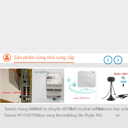
Sản phẩm cùng nhà cung cấp
‹
›
Switch mạng Allied
Thiết bị chuyển đổi M-
Thiết bị phát wifi ba
Webcam học onli
Telesis AT-GS970M
bus sang Bacnet
băng tần Ruijie RG-
rẻ
HD67056-B2-20
AP730-L