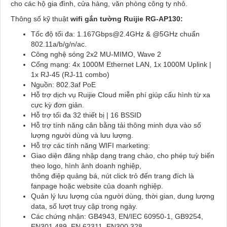
cho các hộ gia đình, cửa hàng, văn phòng công ty nhỏ.
Thông số kỹ thuật
wifi gắn tường Ruijie RG-AP130
:
Tốc độ tối đa: 1.167Gbps@2.4GHz & @5GHz chuẩn
802.11a/b/g/n/ac.
Công nghệ sóng 2x2 MU-MIMO, Wave 2
Cổng mạng: 4x 1000M Ethernet LAN, 1x 1000M Uplink |
1x RJ-45 (RJ-11 combo)
Nguồn: 802.3af PoE
Hỗ trợ dịch vụ Ruijie Cloud miễn phí giúp cấu hình từ xa
cực kỳ đơn giản.
Hỗ trợ tối đa 32 thiết bị | 16 BSSID
Hỗ trợ tính năng cân bằng tải thông minh dựa vào số
lượng người dùng và lưu lượng.
Hỗ trợ các tính năng WIFI marketing:
Giao diện đăng nhập dạng trang chào, cho phép tuỳ biến
theo logo, hình ảnh doanh nghiệp,
thông điệp quảng bá, nút click trỏ đến trang đích là
fanpage hoặc website của doanh nghiệp.
Quản lý lưu lượng của người dùng, thời gian, dung lượng
data, số lượt truy cập trong ngày.
Các chứng nhận: GB4943, EN/IEC 60950-1, GB9254,
EN301 489, EN 62311, EN300 328,