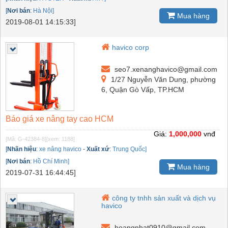
[
Nơi bán
:
Hà Nội]
Mua hàng
2019-08-01 14:15:33]
havico corp
seo7.xenanghavico@gmail.com
1/27 Nguyễn Văn Dung, phường
6, Quận Gò Vấp, TP.HCM
Báo giá xe nâng tay cao HCM
Giá:
1,000,000
vnđ
[Mã: G-42384-8]
[xem: 1188]
[
Nhãn hiệu
:
xe nâng havico
-
Xuất xứ
:
Trung Quốc]
[
Nơi bán
:
Hồ Chí Minh]
Mua hàng
2019-07-31 16:44:45]
công ty tnhh sản xuất và dịch vụ
havico
hoangnhat0910@gmail.com