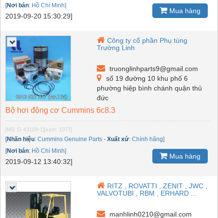
[
Nơi bán
:
Hồ Chí Minh]
Mua hàng
2019-09-20 15:30:29]
Công ty cổ phần Phụ tùng
Trường Linh
truonglinhparts9@gmail.com
số 19 đường 10 khu phố 6
phường hiệp bình chánh quận thủ
đức
Bộ hơi động cơ Cummins 6c8.3
[Mã: G-43108-1]
[xem: 1077]
[
Nhãn hiệu
:
Cummins Genuine Parts
-
Xuất xứ
:
Chính hãng]
[
Nơi bán
:
Hồ Chí Minh]
Mua hàng
2019-09-12 13:40:32]
RITZ , ROVATTI , ZENIT , JWC ,
VALVOTUBI , RBM , ERHARD ...
manhlinh0210@gmail.com