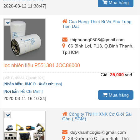
Mua hàng
2020-03-12 11:38:47]
Cua Hang Thiet Bi Va Phu Tung
Tien Dat
thiphuong0508@gmail.com
66 Bình Lợi, P.13, Q.Bình Thạnh,
Tp.HCM
lọc nhiên liệu P551381 JOC88000
Giá:
25,000
vnđ
[Mã: G-46664-7]
[xem: 924]
[
Nhãn hiệu
:
JIMCO
-
Xuất xứ
:
usa]
[
Nơi bán
:
Hồ Chí Minh]
Mua hàng
2020-03-11 16:10:34]
Công ty TNHH XNK Cơ Giới Sài
Gòn ( SGM)
duykhanhcogioi@gmail.com
38 Đường lô C, Tam Bình, Thủ