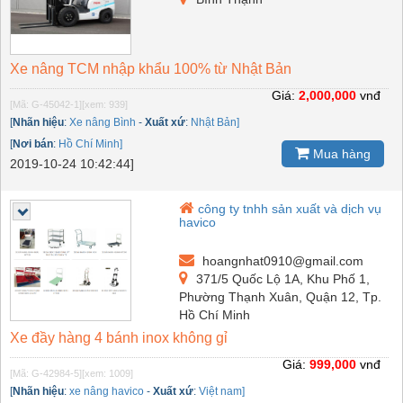
Xe nâng TCM nhập khẩu 100% từ Nhật Bản
Giá:
2,000,000
vnđ
[Mã: G-45042-1]
[xem: 939]
[
Nhãn hiệu
:
Xe nâng Bình
-
Xuất xứ
:
Nhật Bản]
[
Nơi bán
:
Hồ Chí Minh]
Mua hàng
2019-10-24 10:42:44]
công ty tnhh sản xuất và dịch vụ
havico
hoangnhat0910@gmail.com
371/5 Quốc Lộ 1A, Khu Phố 1,
Phường Thạnh Xuân, Quận 12, Tp.
Hồ Chí Minh
Xe đầy hàng 4 bánh inox không gỉ
Giá:
999,000
vnđ
[Mã: G-42984-5]
[xem: 1009]
[
Nhãn hiệu
:
xe nâng havico
-
Xuất xứ
:
Việt nam]