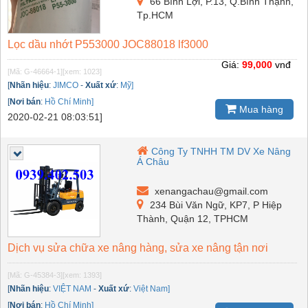
66 Bình Lợi, P.13, Q.Bình Thạnh,
Tp.HCM
Lọc dầu nhớt P553000 JOC88018 lf3000
Giá:
99,000
vnđ
[Mã: G-46664-1]
[xem: 1023]
[
Nhãn hiệu
:
JIMCO
-
Xuất xứ
:
Mỹ]
[
Nơi bán
:
Hồ Chí Minh]
Mua hàng
2020-02-21 08:03:51]
Công Ty TNHH TM DV Xe Nâng
Á Châu
xenangachau@gmail.com
234 Bùi Văn Ngữ, KP7, P Hiệp
Thành, Quận 12, TPHCM
Dịch vụ sửa chữa xe nâng hàng, sửa xe nâng tận nơi
[Mã: G-45384-3]
[xem: 1393]
[
Nhãn hiệu
:
VIỆT NAM
-
Xuất xứ
:
Việt Nam]
[
Nơi bán
:
Hồ Chí Minh]