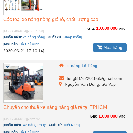
Các loại xe nâng hàng giá rẻ, chất lượng cao
Giá:
10,000,000
vnđ
[Mã: G-46418-4]
[xem: 1828]
[
Nhãn hiệu
:
xe nâng hàng
-
Xuất xứ
:
Nhập khẩu]
[
Nơi bán
:
Hồ Chí Minh]
Mua hàng
2020-03-21 17:10:14]
xe nâng Lê Tùng
tung5876220186@gmail.com
Nguyễn Văn Dung, Gò Vấp
Chuyên cho thuê xe nâng hàng giá rẻ tại TPHCM
Giá:
1,000,000
vnđ
[Mã: G-46418-3]
[xem: 979]
[
Nhãn hiệu
:
Xe nâng Phuy
-
Xuất xứ
:
Việt Nam]
[
Nơi bán
:
Hồ Chí Minh]