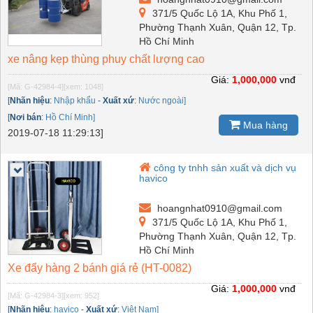
371/5 Quốc Lộ 1A, Khu Phố 1,
Phường Thạnh Xuân, Quận 12, Tp.
Hồ Chí Minh
xe nâng kẹp thùng phuy chất lượng cao
Giá:
1,000,000
vnđ
[Mã: G-42984-4]
[xem: 1048]
[
Nhãn hiệu
:
Nhập khẩu
-
Xuất xứ
:
Nước ngoài]
[
Nơi bán
:
Hồ Chí Minh]
Mua hàng
2019-07-18 11:29:13]
công ty tnhh sản xuất và dịch vụ
havico
hoangnhat0910@gmail.com
371/5 Quốc Lộ 1A, Khu Phố 1,
Phường Thạnh Xuân, Quận 12, Tp.
Hồ Chí Minh
Xe đẩy hàng 2 bánh giá rẻ (HT-0082)
Giá:
1,000,000
vnđ
[Mã: G-42984-3]
[xem: 952]
[
Nhãn hiệu
:
havico
-
Xuất xứ
:
Việt Nam]