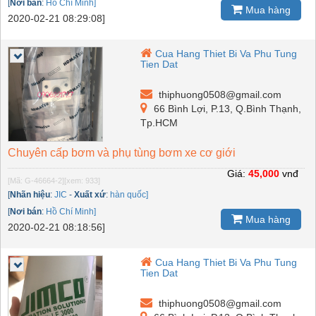
[
Nơi bán
:
Hồ Chí Minh]
Mua hàng
2020-02-21 08:29:08]
Cua Hang Thiet Bi Va Phu Tung
Tien Dat
thiphuong0508@gmail.com
66 Bình Lợi, P.13, Q.Bình Thạnh,
Tp.HCM
Chuyên cấp bơm và phụ tùng bơm xe cơ giới
Giá:
45,000
vnđ
[Mã: G-46664-2]
[xem: 933]
[
Nhãn hiệu
:
JIC
-
Xuất xứ
:
hàn quốc]
[
Nơi bán
:
Hồ Chí Minh]
Mua hàng
2020-02-21 08:18:56]
Cua Hang Thiet Bi Va Phu Tung
Tien Dat
thiphuong0508@gmail.com