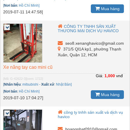
[
Nơi bán
:
Hồ Chí Minh]
Mua hàng
2019-07-11 14:47:58]
CÔNG TY TNHH SẢN XUẤT
THƯƠNG MẠI DỊCH VỤ HAVICO
seo8.xenanghavico@gmail.com
371/5 Ql1A kp1, phường Thạnh
Xuân, Quận 12, HCM
Xe nâng tay cao mini cũ
Giá:
1,000
vnđ
[Mã: G-42622-3]
[xem: 1722]
[
Nhãn hiệu
:
mitsubishi
-
Xuất xứ
:
Nhật Bản]
[
Nơi bán
:
Hồ Chí Minh]
Mua hàng
2019-07-10 17:04:27]
công ty tnhh sản xuất và dịch vụ
havico
hoangnhat0910@gmail.com