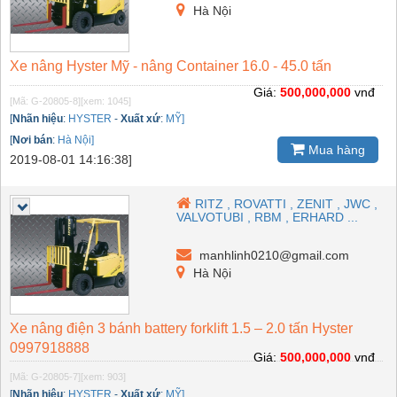
Hà Nội
Xe nâng Hyster Mỹ - nâng Container 16.0 - 45.0 tấn
Giá:
500,000,000
vnđ
[Mã: G-20805-8]
[xem: 1045]
[
Nhãn hiệu
:
HYSTER
-
Xuất xứ
:
MỸ]
[
Nơi bán
:
Hà Nội]
Mua hàng
2019-08-01 14:16:38]
RITZ , ROVATTI , ZENIT , JWC ,
VALVOTUBI , RBM , ERHARD ...
manhlinh0210@gmail.com
Hà Nội
Xe nâng điện 3 bánh battery forklift 1.5 – 2.0 tấn Hyster
0997918888
Giá:
500,000,000
vnđ
[Mã: G-20805-7]
[xem: 903]
[
Nhãn hiệu
:
HYSTER
-
Xuất xứ
:
MỸ]