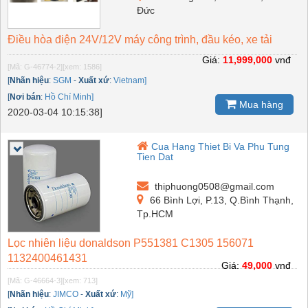
Đức
Điều hòa điện 24V/12V máy công trình, đầu kéo, xe tải
Giá:
11,999,000
vnđ
[Mã: G-46774-2]
[xem: 1586]
[
Nhãn hiệu
:
SGM
-
Xuất xứ
:
Vietnam]
[
Nơi bán
:
Hồ Chí Minh]
Mua hàng
2020-03-04 10:15:38]
Cua Hang Thiet Bi Va Phu Tung
Tien Dat
thiphuong0508@gmail.com
66 Bình Lợi, P.13, Q.Bình Thạnh,
Tp.HCM
Lọc nhiên liệu donaldson P551381 C1305 156071
1132400461431
Giá:
49,000
vnđ
[Mã: G-46664-3]
[xem: 713]
[
Nhãn hiệu
:
JIMCO
-
Xuất xứ
:
Mỹ]