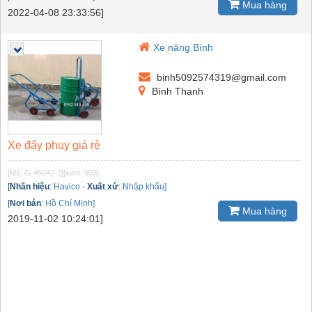
Mua hàng
2022-04-08 23:33:56]
Xe nâng Bình
binh5092574319@gmail.com
Bình Thạnh
Xe đấy phuy giá rẻ
[Mã: G-45042-2]
[xem: 903]
[
Nhãn hiệu
:
Havico
-
Xuất xứ
:
Nhập khẩu]
[
Nơi bán
:
Hồ Chí Minh]
Mua hàng
2019-11-02 10:24:01]