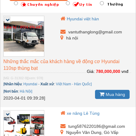
Hyundai việt hàn
vantuthanglong@gmail.com
hà nội
Những thắc mắc của khách hàng về động cơ Hyundai
110sp thùng bạt
Giá:
780,000,000
vnđ
[Mã: G-31302-9]
[xem: 978]
[
Nhãn hiệu
:
Hyundai
-
Xuất xứ
:
Việt Nam - Hàn Quốc]
[
Nơi bán
:
Hà Nội]
Mua hàng
2020-04-01 09:39:28]
xe nâng Lê Tùng
tung5876220186@gmail.com
Nguyễn Văn Dung, Gò Vấp