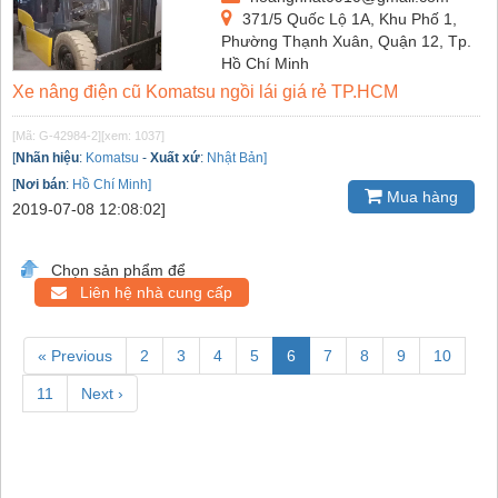
371/5 Quốc Lộ 1A, Khu Phố 1,
Phường Thạnh Xuân, Quận 12, Tp.
Hồ Chí Minh
Xe nâng điện cũ Komatsu ngồi lái giá rẻ TP.HCM
[Mã: G-42984-2]
[xem: 1037]
[
Nhãn hiệu
:
Komatsu
-
Xuất xứ
:
Nhật Bản]
[
Nơi bán
:
Hồ Chí Minh]
Mua hàng
2019-07-08 12:08:02]
Chọn sản phẩm để
Liên hệ nhà cung cấp
« Previous
2
3
4
5
6
7
8
9
10
11
Next ›