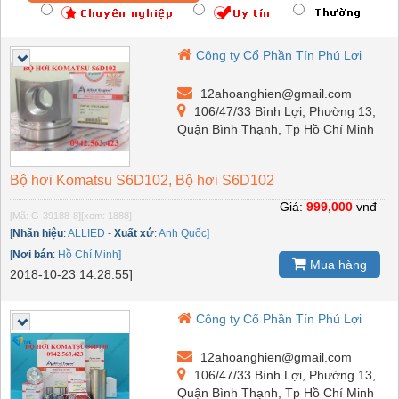
Công ty Cổ Phần Tín Phú Lợi
12ahoanghien@gmail.com
106/47/33 Bình Lợi, Phường 13,
Quận Bình Thạnh, Tp Hồ Chí Minh
Bộ hơi Komatsu S6D102, Bộ hơi S6D102
Giá:
999,000
vnđ
[Mã: G-39188-8]
[xem: 1888]
[
Nhãn hiệu
:
ALLIED
-
Xuất xứ
:
Anh Quốc]
[
Nơi bán
:
Hồ Chí Minh]
Mua hàng
2018-10-23 14:28:55]
Công ty Cổ Phần Tín Phú Lợi
12ahoanghien@gmail.com
106/47/33 Bình Lợi, Phường 13,
Quận Bình Thạnh, Tp Hồ Chí Minh