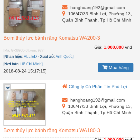
hanghoang192@gmail.com
106/47/33 Bình Lợi, Phường 13,
Quận Bình Thạnh, Tp Hồ Chí Minh
Bơm thủy lực bánh răng Komatsu WA200-3
Giá:
1,000,000
vnđ
[Mã: G-38938-8]
[xem: 977]
[
Nhãn hiệu
:
ALLIED
-
Xuất xứ
:
Anh Quốc]
[
Nơi bán
:
Hồ Chí Minh]
Mua hàng
2018-08-24 15:17:15]
Công ty Cổ Phần Tín Phú Lợi
hanghoang192@gmail.com
106/47/33 Bình Lợi, Phường 13,
Quận Bình Thạnh, Tp Hồ Chí Minh
Bơm thủy lực bánh răng Komatsu WA180-3
Giá:
1,000,000
vnđ