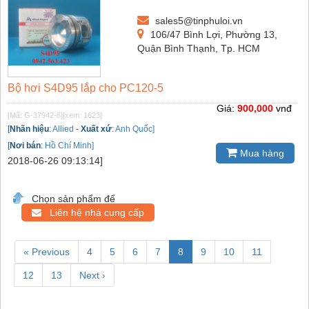
sales5@tinphuloi.vn
106/47 Bình Lợi, Phường 13,
Quận Bình Thạnh, Tp. HCM
Bộ hơi S4D95 lắp cho PC120-5
Giá:
900,000
vnđ
[Mã: G-37942-6]
[xem: 1623]
[
Nhãn hiệu
:
Allied
-
Xuất xứ
:
Anh Quốc]
[
Nơi bán
:
Hồ Chí Minh]
Mua hàng
2018-06-26 09:13:14]
Chọn sản phẩm để
Liên hệ nhà cung cấp
« Previous
4
5
6
7
8
9
10
11
12
13
Next ›