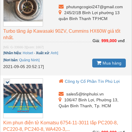
phutungcogioi247@gmail.com
245/2/1B Bình Lợi phường 13
quận Bình Thạnh TP.HCM
Turbo tăng áp Kawasaki 90ZV, Cummins HX60W giá tốt
nhất.
Giá:
999,000
vnđ
[Mã: G-33666-3]
[xem: 1667]
[
Nhãn hiệu
:
Holset
-
Xuất xứ
:
Anh]
[
Nơi bán
:
Quảng Ninh]
Mua hàng
2021-09-05 20:52:17]
Công ty Cổ Phần Tín Phú Lợi
sales5@tinphuloi.vn
106/47 Bình Lợi, Phường 13,
Quận Bình Thạnh, Tp. HCM
Kim phun điện tử Komatsu 6754-11-3011 lắp PC200-8,
PC220-8, PC240-8, WA420-3,...