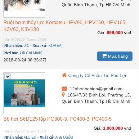
Quận Bình Thạnh, Tp Hồ Chí Minh
Ruột bơm thủy lực Komatsu HPV90, HPV160, HPV165,
K3V63, K3V180
Giá:
999,000
vnđ
[Mã: G-39188-4]
[xem: 2569]
[
Nhãn hiệu
:
JIC
-
Xuất xứ
:
KOREA]
[
Nơi bán
:
Hồ Chí Minh]
Mua hàng
2018-09-24 08:36:37]
Công ty Cổ Phần Tín Phú Lợi
12ahoanghien@gmail.com
106/47/33 Bình Lợi, Phường 13,
Quận Bình Thạnh, Tp Hồ Chí Minh
Bộ hơi S6D125 lắp PC300-3, PC400-3, PC400-5
Giá:
1,000,000
vnđ
[Mã: G-39188-3]
[xem: 1217]
[
Nhãn hiệu
:
ALLIED
-
Xuất xứ
:
Anh Quốc]