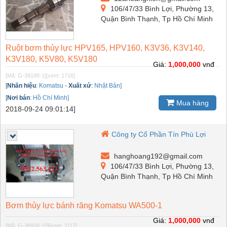
106/47/33 Bình Lợi, Phường 13,
Quận Bình Thạnh, Tp Hồ Chí Minh
Ruột bơm thủy lực HPV165, HPV160, K3V36, K3V140,
K3V180, K5V80, K5V180
Giá:
1,000,000
vnđ
[Mã: G-39188-1]
[xem: 1716]
[
Nhãn hiệu
:
Komatsu
-
Xuất xứ
:
Nhật Bản]
[
Nơi bán
:
Hồ Chí Minh]
Mua hàng
2018-09-24 09:01:14]
Công ty Cổ Phần Tín Phú Lợi
hanghoang192@gmail.com
106/47/33 Bình Lợi, Phường 13,
Quận Bình Thạnh, Tp Hồ Chí Minh
Bơm thủy lực bánh răng Komatsu WA500-1
Giá:
1,000,000
vnđ
[Mã: G-38938-10]
[xem: 1117]