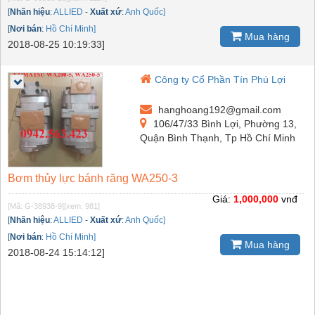
[
Nhãn hiệu
:
ALLIED
-
Xuất xứ
:
Anh Quốc]
[
Nơi bán
:
Hồ Chí Minh]
Mua hàng
2018-08-25 10:19:33]
Công ty Cổ Phần Tín Phú Lợi
hanghoang192@gmail.com
106/47/33 Bình Lợi, Phường 13,
Quận Bình Thạnh, Tp Hồ Chí Minh
Bơm thủy lực bánh răng WA250-3
Giá:
1,000,000
vnđ
[Mã: G-38938-9]
[xem: 981]
[
Nhãn hiệu
:
ALLIED
-
Xuất xứ
:
Anh Quốc]
[
Nơi bán
:
Hồ Chí Minh]
Mua hàng
2018-08-24 15:14:12]