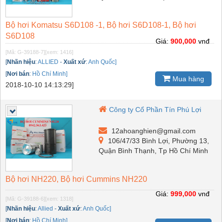
Bộ hơi Komatsu S6D108 -1, Bộ hơi S6D108-1, Bộ hơi
S6D108
Giá:
900,000
vnđ
[Mã: G-39188-7]
[xem: 1416]
[
Nhãn hiệu
:
ALLIED
-
Xuất xứ
:
Anh Quốc]
[
Nơi bán
:
Hồ Chí Minh]
Mua hàng
2018-10-10 14:13:29]
Công ty Cổ Phần Tín Phú Lợi
12ahoanghien@gmail.com
106/47/33 Bình Lợi, Phường 13,
Quận Bình Thạnh, Tp Hồ Chí Minh
Bộ hơi NH220, Bộ hơi Cummins NH220
Giá:
999,000
vnđ
[Mã: G-39188-6]
[xem: 1318]
[
Nhãn hiệu
:
Allied
-
Xuất xứ
:
Anh Quốc]
[
Nơi bán
:
Hồ Chí Minh]