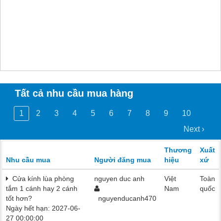
Tất cả nhu cầu mua hàng
1
2
3
4
5
6
7
8
9
10
Next ›
Thương
Xuất
Nhu cầu mua
Người đăng mua
hiệu
xứ
Cửa kính lùa phòng
nguyen duc anh
Việt
Toàn
tắm 1 cánh hay 2 cánh
Nam
quốc
tốt hơn?
nguyenducanh470
Ngày hết hạn: 2027-06-
27 00:00:00