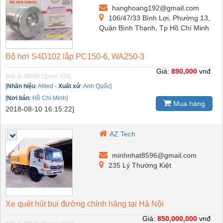
hanghoang192@gmail.com
106/47/33 Bình Lợi, Phường 13,
Quận Bình Thạnh, Tp Hồ Chí Minh
Bộ hơi S4D102 lắp PC150-6, WA250-3
Giá:
890,000
vnđ
[Mã: G-38938-1]
[xem: 970]
[
Nhãn hiệu
:
Allied
-
Xuất xứ
:
Anh Quốc]
[
Nơi bán
:
Hồ Chí Minh]
Mua hàng
2018-08-10 16:15:22]
AZ Tech
minhnhat8596@gmail.com
235 Lý Thường Kiệt
Xe quét hút bụi đường chính hãng tại Hà Nội
Giá:
850,000,000
vnđ