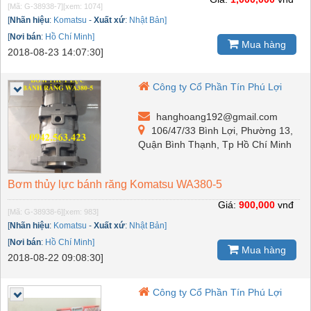
[Mã: G-38938-7]
[xem: 1074]
[
Nhãn hiệu
:
Komatsu
-
Xuất xứ
:
Nhật Bản]
[
Nơi bán
:
Hồ Chí Minh]
Mua hàng
2018-08-23 14:07:30]
Công ty Cổ Phần Tín Phú Lợi
hanghoang192@gmail.com
106/47/33 Bình Lợi, Phường 13,
Quận Bình Thạnh, Tp Hồ Chí Minh
Bơm thủy lực bánh răng Komatsu WA380-5
Giá:
900,000
vnđ
[Mã: G-38938-6]
[xem: 983]
[
Nhãn hiệu
:
Komatsu
-
Xuất xứ
:
Nhật Bản]
[
Nơi bán
:
Hồ Chí Minh]
Mua hàng
2018-08-22 09:08:30]
Công ty Cổ Phần Tín Phú Lợi