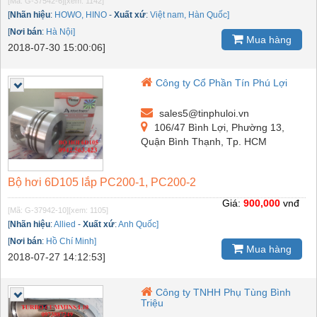
[Mã: G-37542-6]
[xem: 1142]
[
Nhãn hiệu
:
HOWO, HINO
-
Xuất xứ
:
Việt nam, Hàn Quốc]
[
Nơi bán
:
Hà Nội]
Mua hàng
2018-07-30 15:00:06]
Công ty Cổ Phần Tín Phú Lợi
sales5@tinphuloi.vn
106/47 Bình Lợi, Phường 13,
Quận Bình Thạnh, Tp. HCM
Bộ hơi 6D105 lắp PC200-1, PC200-2
Giá:
900,000
vnđ
[Mã: G-37942-10]
[xem: 1105]
[
Nhãn hiệu
:
Allied
-
Xuất xứ
:
Anh Quốc]
[
Nơi bán
:
Hồ Chí Minh]
Mua hàng
2018-07-27 14:12:53]
Công ty TNHH Phụ Tùng Bình
Triệu