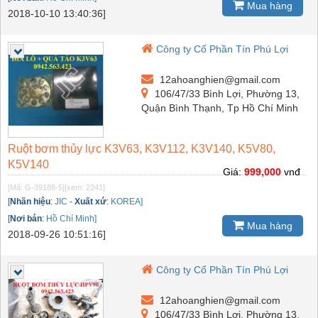
Mua hàng
2018-10-10 13:40:36]
Công ty Cổ Phần Tín Phú Lợi
12ahoanghien@gmail.com
106/47/33 Bình Lợi, Phường 13,
Quận Bình Thạnh, Tp Hồ Chí Minh
Ruột bơm thủy lực K3V63, K3V112, K3V140, K5V80,
K5V140
Giá:
999,000
vnđ
[Mã: G-39188-5]
[xem: 2241]
[
Nhãn hiệu
:
JIC
-
Xuất xứ
:
KOREA]
[
Nơi bán
:
Hồ Chí Minh]
Mua hàng
2018-09-26 10:51:16]
Công ty Cổ Phần Tín Phú Lợi
12ahoanghien@gmail.com
106/47/33 Bình Lợi, Phường 13,