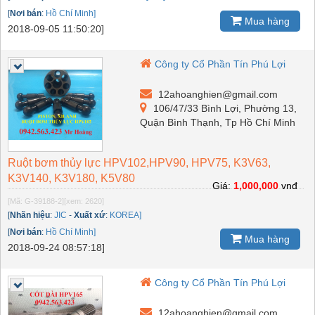
[
Nơi bán
:
Hồ Chí Minh]
Mua hàng
2018-09-05 11:50:20]
Công ty Cổ Phần Tín Phú Lợi
12ahoanghien@gmail.com
106/47/33 Bình Lợi, Phường 13,
Quận Bình Thạnh, Tp Hồ Chí Minh
Ruột bơm thủy lực HPV102,HPV90, HPV75, K3V63,
K3V140, K3V180, K5V80
Giá:
1,000,000
vnđ
[Mã: G-39188-2]
[xem: 2620]
[
Nhãn hiệu
:
JIC
-
Xuất xứ
:
KOREA]
[
Nơi bán
:
Hồ Chí Minh]
Mua hàng
2018-09-24 08:57:18]
Công ty Cổ Phần Tín Phú Lợi
12ahoanghien@gmail.com