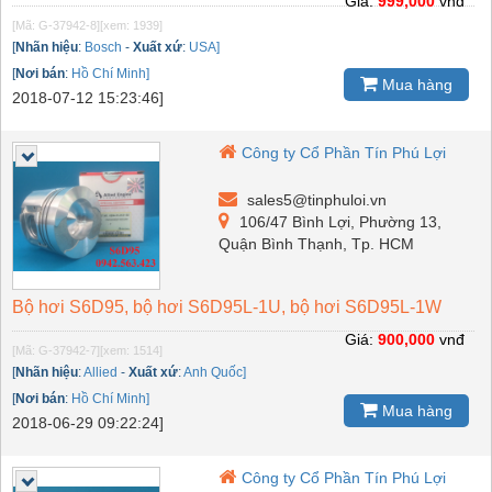
Giá:
999,000
vnđ
[Mã: G-37942-8]
[xem: 1939]
[
Nhãn hiệu
:
Bosch
-
Xuất xứ
:
USA]
[
Nơi bán
:
Hồ Chí Minh]
Mua hàng
2018-07-12 15:23:46]
Công ty Cổ Phần Tín Phú Lợi
sales5@tinphuloi.vn
106/47 Bình Lợi, Phường 13,
Quận Bình Thạnh, Tp. HCM
Bộ hơi S6D95, bộ hơi S6D95L-1U, bộ hơi S6D95L-1W
Giá:
900,000
vnđ
[Mã: G-37942-7]
[xem: 1514]
[
Nhãn hiệu
:
Allied
-
Xuất xứ
:
Anh Quốc]
[
Nơi bán
:
Hồ Chí Minh]
Mua hàng
2018-06-29 09:22:24]
Công ty Cổ Phần Tín Phú Lợi