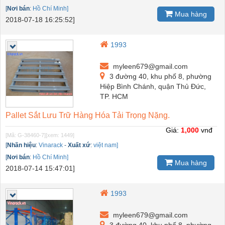
[
Nơi bán
:
Hồ Chí Minh]
Mua hàng
2018-07-18 16:25:52]
1993
myleen679@gmail.com
3 đường 40, khu phố 8, phường
Hiệp Bình Chánh, quận Thủ Đức,
TP. HCM
Pallet Sắt Lưu Trữ Hàng Hóa Tải Trọng Nặng.
Giá:
1,000
vnđ
[Mã: G-38460-7]
[xem: 1449]
[
Nhãn hiệu
:
Vinarack
-
Xuất xứ
:
việt nam]
[
Nơi bán
:
Hồ Chí Minh]
Mua hàng
2018-07-14 15:47:01]
1993
myleen679@gmail.com