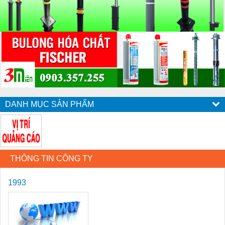
DANH MỤC SẢN PHẨM
THÔNG TIN CÔNG TY
1993