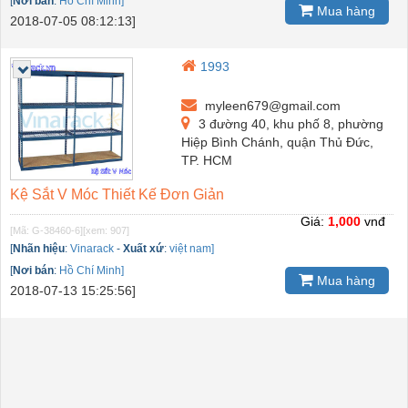
[
Nơi bán
:
Hồ Chí Minh]
Mua hàng
2018-07-05 08:12:13]
1993
myleen679@gmail.com
3 đường 40, khu phố 8, phường
Hiệp Bình Chánh, quận Thủ Đức,
TP. HCM
Kệ Sắt V Móc Thiết Kế Đơn Giản
Giá:
1,000
vnđ
[Mã: G-38460-6]
[xem: 907]
[
Nhãn hiệu
:
Vinarack
-
Xuất xứ
:
việt nam]
[
Nơi bán
:
Hồ Chí Minh]
Mua hàng
2018-07-13 15:25:56]