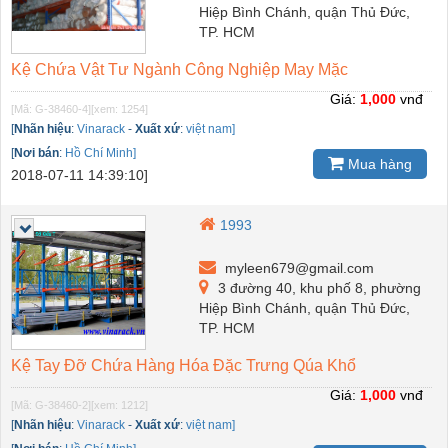
Hiệp Bình Chánh, quận Thủ Đức,
TP. HCM
Kệ Chứa Vật Tư Ngành Công Nghiệp May Mặc
Giá:
1,000
vnđ
[Mã: G-38460-4]
[xem: 1254]
[
Nhãn hiệu
:
Vinarack
-
Xuất xứ
:
việt nam]
[
Nơi bán
:
Hồ Chí Minh]
Mua hàng
2018-07-11 14:39:10]
1993
myleen679@gmail.com
3 đường 40, khu phố 8, phường
Hiệp Bình Chánh, quận Thủ Đức,
TP. HCM
Kệ Tay Đỡ Chứa Hàng Hóa Đặc Trưng Qúa Khổ
Giá:
1,000
vnđ
[Mã: G-38460-2]
[xem: 1212]
[
Nhãn hiệu
:
Vinarack
-
Xuất xứ
:
việt nam]