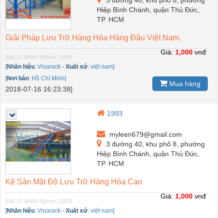
3 đường 40, khu phố 8, phường
Hiệp Bình Chánh, quận Thủ Đức,
TP. HCM
Giải Pháp Lưu Trữ Hàng Hóa Hàng Đầu Việt Nam.
Giá:
1,000
vnđ
[Mã: G-38460-8]
[xem: 1434]
[
Nhãn hiệu
:
Vinarack
-
Xuất xứ
:
việt nam]
[
Nơi bán
:
Hồ Chí Minh]
Mua hàng
2018-07-16 16:23:38]
1993
myleen679@gmail.com
3 đường 40, khu phố 8, phường
Hiệp Bình Chánh, quận Thủ Đức,
TP. HCM
Kệ Sàn Mật Độ Lưu Trữ Hàng Hóa Cao
Giá:
1,000
vnđ
[Mã: G-38460-5]
[xem: 1302]
[
Nhãn hiệu
:
Vinarack
-
Xuất xứ
:
việt nam]