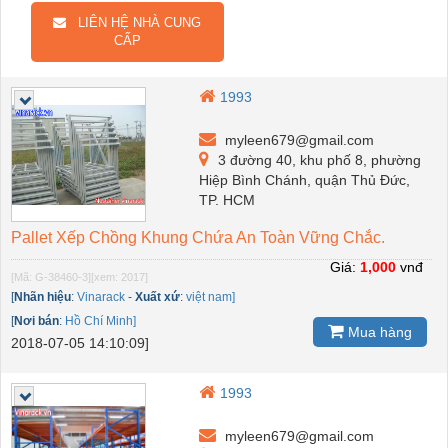
LIÊN HỆ NHÀ CUNG
CẤP
1993
myleen679@gmail.com
3 đường 40, khu phố 8, phường
Hiệp Bình Chánh, quận Thủ Đức,
TP. HCM
Pallet Xếp Chồng Khung Chứa An Toàn Vững Chắc.
Giá:
1,000
vnđ
[Mã: G-38460-3]
[xem: 2017]
[
Nhãn hiệu
:
Vinarack
-
Xuất xứ
:
việt nam]
[
Nơi bán
:
Hồ Chí Minh]
Mua hàng
2018-07-05 14:10:09]
1993
myleen679@gmail.com