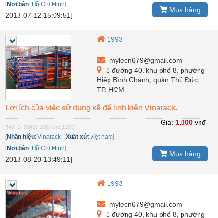
[
Nơi bán
:
Hồ Chí Minh]
Mua hàng
2018-07-12 15:09:51]
1993
myleen679@gmail.com
3 đường 40, khu phố 8, phường
Hiệp Bình Chánh, quận Thủ Đức,
TP. HCM
Lợi ích của việc sử dụng kệ để linh kiện Vinarack.
Giá:
1,000
vnđ
[Mã: G-38460-10]
[xem: 1289]
[
Nhãn hiệu
:
Vinarack
-
Xuất xứ
:
việt nam]
[
Nơi bán
:
Hồ Chí Minh]
Mua hàng
2018-08-20 13:49:11]
1993
myleen679@gmail.com
3 đường 40, khu phố 8, phường