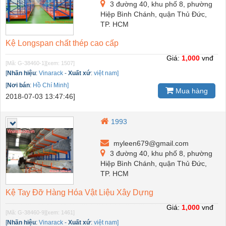
3 đường 40, khu phố 8, phường
Hiệp Bình Chánh, quận Thủ Đức,
TP. HCM
Kệ Longspan chất thép cao cấp
Giá:
1,000
vnđ
[Mã: G-38460-1]
[xem: 1507]
[
Nhãn hiệu
:
Vinarack
-
Xuất xứ
:
việt nam]
[
Nơi bán
:
Hồ Chí Minh]
Mua hàng
2018-07-03 13:47:46]
1993
myleen679@gmail.com
3 đường 40, khu phố 8, phường
Hiệp Bình Chánh, quận Thủ Đức,
TP. HCM
Kệ Tay Đỡ Hàng Hóa Vật Liệu Xây Dựng
Giá:
1,000
vnđ
[Mã: G-38460-9]
[xem: 1461]
[
Nhãn hiệu
:
Vinarack
-
Xuất xứ
:
việt nam]