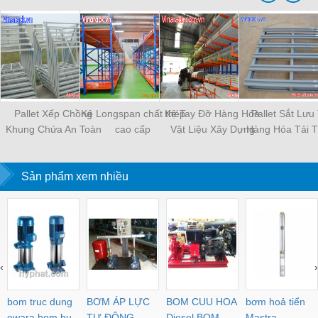
Pallet Xếp Chồng
Kệ Longspan chất thép
Kệ Tay Đỡ Hàng Hóa
Pallet Sắt Lưu
Khung Chứa An Toàn
cao cấp
Vật Liệu Xây Dựng
Hàng Hóa Tải T
Vững Chắc.
Nặng.
Sản phẩm xem nhiều
‹
›
bom truc dung
BƠM ÁP LỰC
BOM CUU HOA
bơm hoả tiển
ewara,bom bu
TỰ ĐỘNG
Diesel,BOM
Mastra