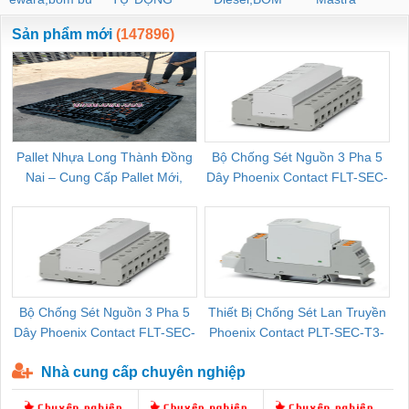
ewara
CHUA CHAY
Sản phẩm mới
(147896)
Pallet Nhựa Long Thành Đồng
Bộ Chống Sét Nguồn 3 Pha 5
Nai – Cung Cấp Pallet Mới,
Dây Phoenix Contact FLT-SEC-
C
Pallet Cũ Giá Tốt
P-T1-3S-264/50-FM - 2909589
Bộ Chống Sét Nguồn 3 Pha 5
Thiết Bị Chống Sét Lan Truyền
B
Dây Phoenix Contact FLT-SEC-
Phoenix Contact PLT-SEC-T3-
P-T1-3S-440/35-FM - 2908264
230-FM-PT - 2907928
Nhà cung cấp chuyên nghiệp