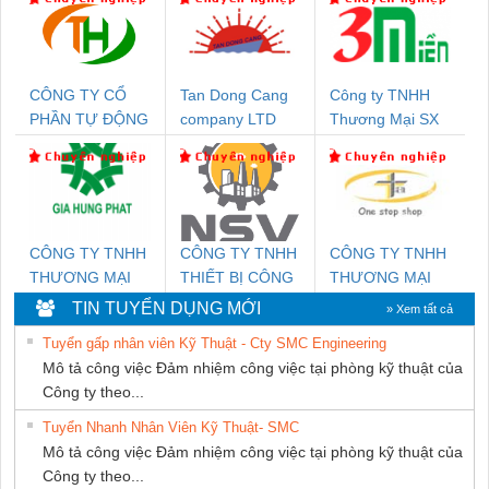
CÔNG TY CỔ
Tan Dong Cang
Công ty TNHH
PHẦN TỰ ĐỘNG
company LTD
Thương Mại SX
TIẾN HƯNG
Ba Miền
CÔNG TY TNHH
CÔNG TY TNHH
CÔNG TY TNHH
THƯƠNG MẠI
THIẾT BỊ CÔNG
THƯƠNG MẠI
DỊCH VỤ KỸ
NGHIỆP NIHON
THIÊN ÂN VIỆT
TIN TUYỂN DỤNG MỚI
» Xem tất cả
THUẬT ĐIỆN CƠ
SETSUBI VIỆT
NAM
Tuyển gấp nhân viên Kỹ Thuật - Cty SMC Engineering
GIA HƯNG PHÁT
NAM
Mô tả công việc Đảm nhiệm công việc tại phòng kỹ thuật của
Công ty theo...
Tuyển Nhanh Nhân Viên Kỹ Thuật- SMC
Mô tả công việc Đảm nhiệm công việc tại phòng kỹ thuật của
Công ty theo...