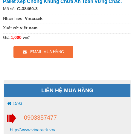
Pallet Xếp Chồng Khung Chứa An Toàn Vững Chắc.
Mã số:
G-38460-3
Nhãn hiệu:
Vinarack
Xuất xứ:
việt nam
Giá:
1,000
vnđ
EMAIL MUA HÀNG
LIÊN HỆ MUA HÀNG
1993
0903357477
http://www.vinarack.vn/