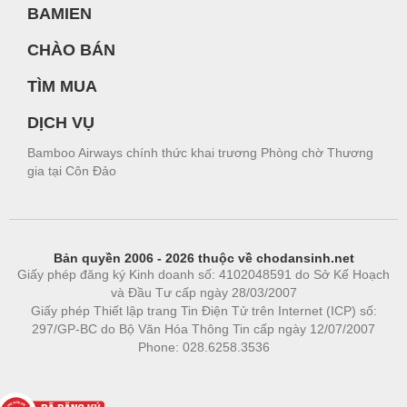
BAMIEN
CHÀO BÁN
TÌM MUA
DỊCH VỤ
Bamboo Airways chính thức khai trương Phòng chờ Thương
gia tại Côn Đảo
Bản quyền 2006 - 2026 thuộc về chodansinh.net
Giấy phép đăng ký Kinh doanh số: 4102048591 do Sở Kế Hoạch
và Đầu Tư cấp ngày 28/03/2007
Giấy phép Thiết lập trang Tin Điện Tử trên Internet (ICP) số:
297/GP-BC do Bộ Văn Hóa Thông Tin cấp ngày 12/07/2007
Phone: 028.6258.3536
Phòng trọ
|
https://bdsgroup.vn
https://kqxs123.com