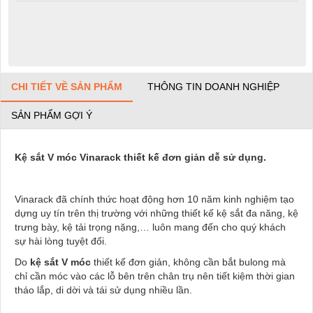
CHI TIẾT VỀ SẢN PHẨM
THÔNG TIN DOANH NGHIỆP
SẢN PHẨM GỢI Ý
Kệ sắt V móc Vinarack thiết kế đơn giản dễ sử dụng.
Vinarack đã chính thức hoạt động hơn 10 năm kinh nghiệm tạo
dựng uy tín trên thị trường với những thiết kế kệ sắt đa năng, kệ
trưng bày, kệ tải trọng nặng,… luôn mang đến cho quý khách
sự hài lòng tuyệt đối.
Do
kệ sắt V móc
thiết kế đơn giản, không cần bắt bulong mà
chỉ cần móc vào các lỗ bên trên chân trụ nên tiết kiệm thời gian
tháo lắp, di dời và tái sử dụng nhiều lần.