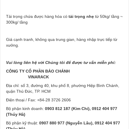
Tải trọng chứa được hàng hóa có
tải trọng nhẹ
từ 50kg/ tầng ~
300kg/ tầng
Giá cạnh tranh, không qua trung gian, hàng nhập trực tiếp từ
xưởng.
Vui lòng liên hệ với Chúng tôi để được tư vấn miễn phí:
CÔNG TY CỔ PHẦN BẢO CHÁNH
VINARACK
Địa chỉ: số 3, đường 40, khu phố 8, phường Hiệp Bình Chánh,
quận Thủ Đức, TP. HCM
Điện thoại / Fax: +84-28 3726 2606
Bộ phận kinh doanh:
0903 812 187 (Kim Chi), 0912 404 977
(Thúy Hà)
Bộ phận kỹ thuật:
0907 880 977 (Nguyễn Lâu), 0912 404 977
(Thúy Hà)