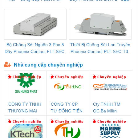
Pallet Cũ Giá Tốt
P-T1-3S-264/50-FM - 2909589
Bộ Chống Sét Nguồn 3 Pha 5
Thiết Bị Chống Sét Lan Truyền
B
Dây Phoenix Contact FLT-SEC-
Phoenix Contact PLT-SEC-T3-
P-T1-3S-440/35-FM - 2908264
230-FM-PT - 2907928
Nhà cung cấp chuyên nghiệp
CÔNG TY TNHH
CÔNG TY CP
Cty TNHH TM
THƯƠNG MẠI
TỰ ĐỘNG TIẾN
QC Ba Miền
DỊCH VỤ KỸ
HƯNG
THUẬT ĐIỆN CƠ
GIA HƯNG PHÁT