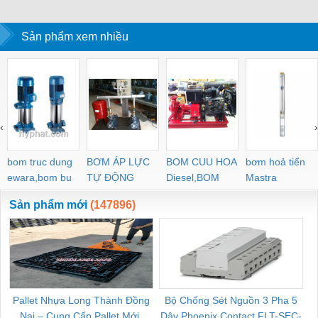
Vững Chắc.
Nặng.
Sản phẩm xem nhiều
‹
›
bom truc dung
BƠM ÁP LỰC
BOM CUU HOA
bơm hoả tiển
ewara,bom bu
TỰ ĐỘNG
Diesel,BOM
Mastra
ewara
CHUA CHAY
Sản phẩm mới
(147896)
Pallet Nhựa Long Thành Đồng
Bộ Chống Sét Nguồn 3 Pha 5
Nai – Cung Cấp Pallet Mới,
Dây Phoenix Contact FLT-SEC-
C