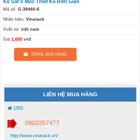
Kệ Sắt V Móc Thiết Kế Đơn Giản
Mã số:
G-38460-6
Nhãn hiệu:
Vinarack
Xuất xứ:
việt nam
Giá:
1,000
vnđ
EMAIL MUA HÀNG
LIÊN HỆ MUA HÀNG
1993
0903357477
http://www.vinarack.vn/