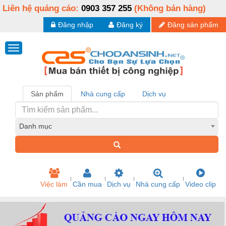
Liên hệ quảng cáo:
0903 357 255
(Không bán hàng)
Đăng nhập
Đăng ký
Đăng sản phẩm
Sản phẩm
Nhà cung cấp
Dịch vụ
Danh mục
Việc làm
Cần mua
Dịch vụ
Nhà cung cấp
Video clip