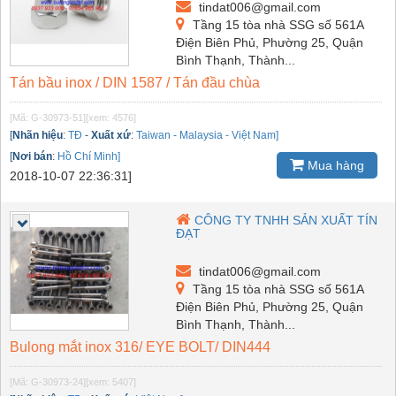
tindat006@gmail.com
Tầng 15 tòa nhà SSG số 561A
Điện Biên Phủ, Phường 25, Quận
Bình Thạnh, Thành...
Tán bầu inox / DIN 1587 / Tán đầu chùa
[Mã: G-30973-51]
[xem: 4576]
[
Nhãn hiệu
:
TĐ
-
Xuất xứ
:
Taiwan - Malaysia - Việt Nam]
[
Nơi bán
:
Hồ Chí Minh]
Mua hàng
2018-10-07 22:36:31]
CÔNG TY TNHH SẢN XUẤT TÍN
ĐẠT
tindat006@gmail.com
Tầng 15 tòa nhà SSG số 561A
Điện Biên Phủ, Phường 25, Quận
Bình Thạnh, Thành...
Bulong mắt inox 316/ EYE BOLT/ DIN444
[Mã: G-30973-24]
[xem: 5407]