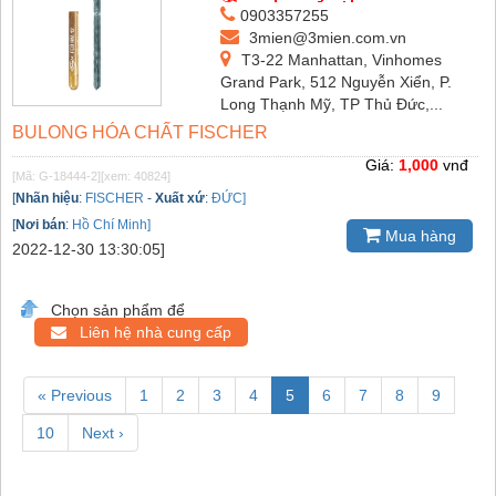
0903357255
3mien@3mien.com.vn
T3-22 Manhattan, Vinhomes
Grand Park, 512 Nguyễn Xiển, P.
Long Thạnh Mỹ, TP Thủ Đức,...
BULONG HÓA CHẤT FISCHER
Giá:
1,000
vnđ
[Mã: G-18444-2]
[xem: 40824]
[
Nhãn hiệu
:
FISCHER
-
Xuất xứ
:
ĐỨC]
[
Nơi bán
:
Hồ Chí Minh]
Mua hàng
2022-12-30 13:30:05]
Chọn sản phẩm để
Liên hệ nhà cung cấp
« Previous
1
2
3
4
5
6
7
8
9
10
Next ›