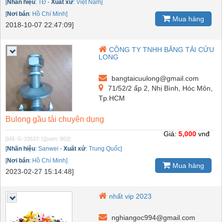
[
Nhãn hiệu
:
TĐ
-
Xuất xứ
:
Việt Nam]
[
Nơi bán
:
Hồ Chí Minh]
Mua hàng
2018-10-07 22:47:09]
CÔNG TY TNHH BĂNG TẢI CỬU
LONG
bangtaicuulong@gmail.com
71/52/2 ấp 2, Nhị Bình, Hóc Môn,
Tp.HCM
Bulong gầu tải chuyên dụng
Giá:
5,000
vnđ
[Mã: G-33537-1]
[xem: 862]
[
Nhãn hiệu
:
Sanwei
-
Xuất xứ
:
Trung Quốc]
[
Nơi bán
:
Hồ Chí Minh]
Mua hàng
2023-02-27 15:14:48]
nhất vip 2023
nghiangoc994@gmail.com