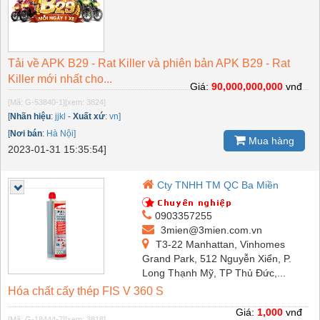
Tải về APK B29 - Rat Killer và phiên bản APK B29 - Rat
Killer mới nhất cho...
Giá:
90,000,000,000
vnđ
[Mã: G-53840-1]
[xem: 3824]
[
Nhãn hiệu
:
jjkl
-
Xuất xứ
:
vn]
[
Nơi bán
:
Hà Nội]
Mua hàng
2023-01-31 15:35:54]
Cty TNHH TM QC Ba Miền
0903357255
3mien@3mien.com.vn
T3-22 Manhattan, Vinhomes
Grand Park, 512 Nguyễn Xiển, P.
Long Thạnh Mỹ, TP Thủ Đức,...
Hóa chất cấy thép FIS V 360 S
Giá:
1,000
vnđ
[Mã: G-18444-7]
[xem: 3818]