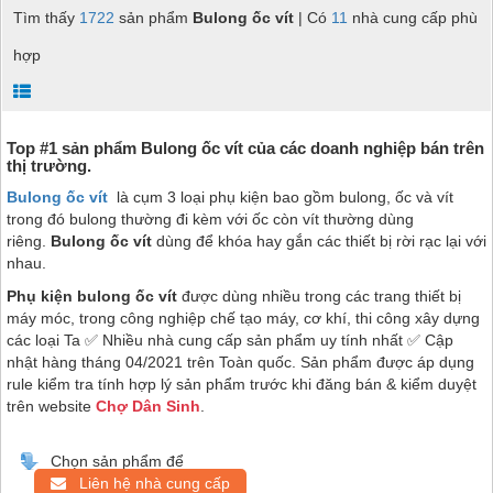
Tìm thấy
1722
sản phẩm
Bulong ốc vít
| Có
11
nhà cung cấp phù
hợp
Top #1 sản phẩm
Bulong
ốc vít của các doanh nghiệp bán trên
thị trường.
Bulong ốc vít
là cụm 3 loại phụ kiện bao gồm bulong, ốc và vít
trong đó bulong thường đi kèm với ốc còn vít thường dùng
riêng.
Bulong ốc vít
dùng để khóa hay gắn các thiết bị rời rạc lại với
nhau.
Phụ kiện bulong ốc vít
được dùng nhiều trong các trang thiết bị
máy móc, trong công nghiệp chế tạo máy, cơ khí, thi công xây dựng
các loại
Ta
✅ Nhiều nhà cung cấp sản phẩm uy tính nhất ✅ Cập
nhật hàng tháng 04/2021 trên Toàn quốc. Sản phẩm được áp dụng
rule kiểm tra tính hợp lý sản phẩm trước khi đăng bán & kiểm duyệt
trên website
Chợ Dân Sinh
.
Chọn sản phẩm để
Liên hệ nhà cung cấp