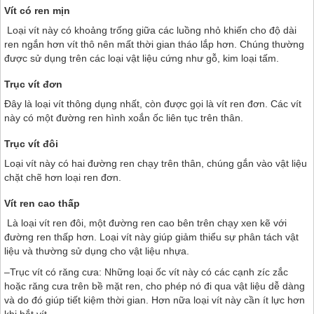
Vít có ren mịn
Loại vít này có khoảng trống giữa các luồng nhỏ khiến cho độ dài
ren ngắn hơn vít thô nên mất thời gian tháo lắp hơn. Chúng thường
được sử dụng trên các loại vật liệu cứng như gỗ, kim loại tấm.
Trục vít đơn
Đây là loại vít thông dụng nhất, còn được gọi là vít ren đơn. Các vít
này có một đường ren hình xoắn ốc liên tục trên thân.
Trục vít đôi
Loại vít này có hai đường ren chạy trên thân, chúng gắn vào vật liệu
chặt chẽ hơn loại ren đơn.
Vít ren cao thấp
Là loại vít ren đôi, một đường ren cao bên trên chạy xen kẽ với
đường ren thấp hơn. Loại vít này giúp giảm thiểu sự phân tách vật
liệu và thường sử dụng cho vật liệu nhựa.
–Trục vít có răng cưa: Những loại ốc vít này có các cạnh zíc zắc
hoặc răng cưa trên bề mặt ren, cho phép nó đi qua vật liệu dễ dàng
và do đó giúp tiết kiệm thời gian. Hơn nữa loại vít này cần ít lực hơn
khi bắt vít.