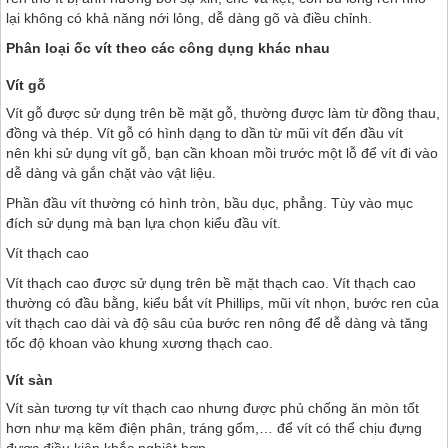
lại không có khả năng nới lỏng, dễ dàng gõ và điều chỉnh.
Phân loại ốc vít theo các công dụng khác nhau
Vít gỗ
Vít gỗ được sử dụng trên bề mặt gỗ, thường được làm từ đồng thau,
đồng và thép. Vít gỗ có hình dạng to dần từ mũi vít đến đầu vít
nên khi sử dụng vít gỗ, bạn cần khoan mồi trước một lỗ để vít đi vào
dễ dàng và gắn chặt vào vật liệu.
Phần đầu vít thường có hình tròn, bầu dục, phẳng. Tùy vào mục
đích sử dụng mà bạn lựa chọn kiểu đầu vít.
Vít thạch cao
Vít thạch cao được sử dụng trên bề mặt thạch cao. Vít thạch cao
thường có đầu bằng, kiểu bắt vít Phillips, mũi vít nhọn, bước ren của
vít thạch cao dài và độ sâu của bước ren nông để dễ dàng và tăng
tốc độ khoan vào khung xương thạch cao.
Vít sàn
Vít sàn tương tự vít thạch cao nhưng được phủ chống ăn mòn tốt
hơn như mạ kẽm điện phân, tráng gốm,… để vít có thể chịu đựng
được điều kiện khắc nghiệt hơn.