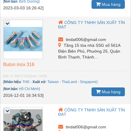
[
Nơi bán
:
Bình Dương]
Mua hàng
2023-03-03 16:26:42]
CÔNG TY TNHH SẢN XUẤT TÍN
ĐẠT
tindat006@gmail.com
Tầng 15 tòa nhà SSG số 561A
Điện Biên Phủ, Phường 25, Quận
Bình Thạnh, Thành...
Bulon inox 316
[Mã: G-30973-102]
[xem: 3430]
[
Nhãn hiệu
:
THE
-
Xuất xứ
:
Taiwan - ThaiLand - Singapore]
[
Nơi bán
:
Hồ Chí Minh]
Mua hàng
2016-12-01 16:34:53]
CÔNG TY TNHH SẢN XUẤT TÍN
ĐẠT
tindat006@gmail.com