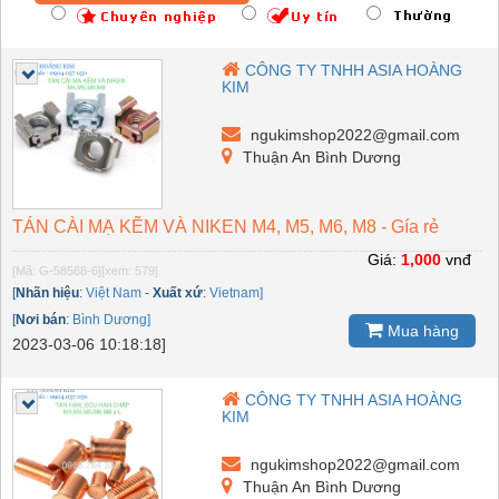
CÔNG TY TNHH ASIA HOÀNG
KIM
ngukimshop2022@gmail.com
Thuận An Bình Dương
TÁN CÀI MẠ KẼM VÀ NIKEN M4, M5, M6, M8 - Gía rẻ
Giá:
1,000
vnđ
[Mã: G-58568-6]
[xem: 579]
[
Nhãn hiệu
:
Việt Nam
-
Xuất xứ
:
Vietnam]
[
Nơi bán
:
Bình Dương]
Mua hàng
2023-03-06 10:18:18]
CÔNG TY TNHH ASIA HOÀNG
KIM
ngukimshop2022@gmail.com
Thuận An Bình Dương