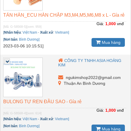
TÁN HÀN_ECU HÀN CHẬP M3,M4,M5,M6,M8 x L - Gía rẻ
Giá:
1,000
vnđ
[Mã: G-58568-5]
[xem: 959]
[
Nhãn hiệu
:
Việt Nam
-
Xuất xứ
:
Vietnam]
[
Nơi bán
:
Bình Dương]
Mua hàng
2023-03-06 10:15:51]
CÔNG TY TNHH ASIA HOÀNG
KIM
ngukimshop2022@gmail.com
Thuận An Bình Dương
BULONG TỰ REN ĐẦU SAO - Gía rẻ
Giá:
1,000
vnđ
[Mã: G-58568-4]
[xem: 614]
[
Nhãn hiệu
:
Việt Nam
-
Xuất xứ
:
Vietnam]
[
Nơi bán
:
Bình Dương]
Mua hàng