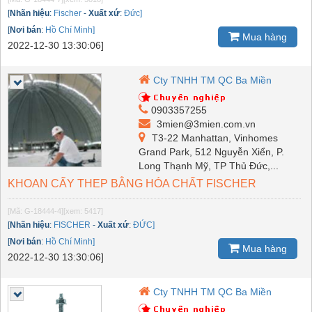
[
Nhãn hiệu
:
Fischer
-
Xuất xứ
:
Đức]
[
Nơi bán
:
Hồ Chí Minh]
Mua hàng
2022-12-30 13:30:06]
Cty TNHH TM QC Ba Miền
0903357255
3mien@3mien.com.vn
T3-22 Manhattan, Vinhomes
Grand Park, 512 Nguyễn Xiển, P.
Long Thạnh Mỹ, TP Thủ Đức,...
KHOAN CẤY THEP BẰNG HÓA CHẤT FISCHER
[Mã: G-18444-4]
[xem: 5417]
[
Nhãn hiệu
:
FISCHER
-
Xuất xứ
:
ĐỨC]
[
Nơi bán
:
Hồ Chí Minh]
Mua hàng
2022-12-30 13:30:06]
Cty TNHH TM QC Ba Miền