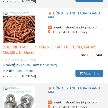
2023-03-06 10:32:28]
CÔNG TY TNHH ASIA HOÀNG
KIM
ngukimshop2022@gmail.com
Thuận An Bình Dương
BULONG HÀN_ĐINH HÀN CHẬP_ỐC TE M3, M4, M5,
M6, M8 x L - Gía rẻ
Giá:
1,000
vnđ
[Mã: G-58568-3]
[xem: 1454]
[
Nhãn hiệu
:
Việt Nam
-
Xuất xứ
:
Vietnam]
[
Nơi bán
:
Bình Dương]
Mua hàng
2023-03-06 10:30:54]
CÔNG TY TNHH ASIA HOÀNG
KIM
ngukimshop2022@gmail.com
Thuận An Bình Dương