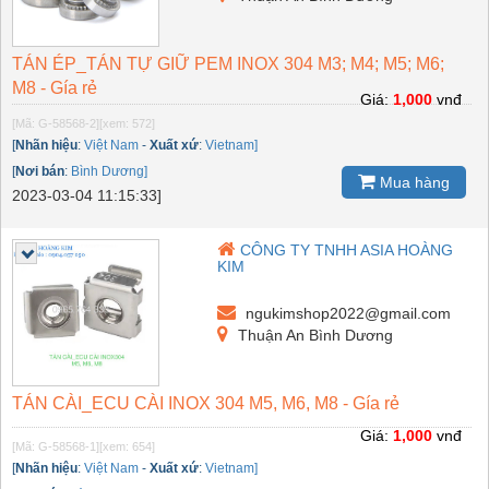
TÁN ÉP_TÁN TỰ GIỮ PEM INOX 304 M3; M4; M5; M6;
M8 - Gía rẻ
Giá:
1,000
vnđ
[Mã: G-58568-2]
[xem: 572]
[
Nhãn hiệu
:
Việt Nam
-
Xuất xứ
:
Vietnam]
[
Nơi bán
:
Bình Dương]
Mua hàng
2023-03-04 11:15:33]
CÔNG TY TNHH ASIA HOÀNG
KIM
ngukimshop2022@gmail.com
Thuận An Bình Dương
TÁN CÀI_ECU CÀI INOX 304 M5, M6, M8 - Gía rẻ
Giá:
1,000
vnđ
[Mã: G-58568-1]
[xem: 654]
[
Nhãn hiệu
:
Việt Nam
-
Xuất xứ
:
Vietnam]