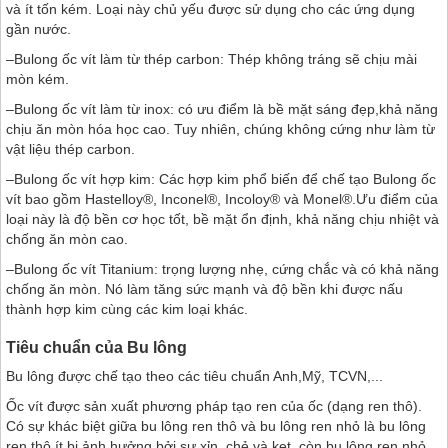
và ít tốn kém. Loại này chủ yếu được sử dụng cho các ứng dụng
gần nước.
–Bulong ốc vít làm từ thép carbon: Thép không tráng sẽ chịu mài
mòn kém.
–Bulong ốc vít làm từ inox: có ưu điểm là bề mặt sáng đẹp,khả năng
chịu ăn mòn hóa học cao. Tuy nhiên, chúng không cứng như làm từ
vật liệu thép carbon.
–Bulong ốc vít hợp kim: Các hợp kim phổ biến để chế tạo Bulong ốc
vít bao gồm Hastelloy®, Inconel®, Incoloy® và Monel®.Ưu điểm của
loại này là độ bền cơ học tốt, bề mặt ổn định, khả năng chịu nhiệt và
chống ăn mòn cao.
–Bulong ốc vít Titanium: trọng lượng nhẹ, cứng chắc và có khả năng
chống ăn mòn. Nó làm tăng sức mạnh và độ bền khi được nấu
thành hợp kim cùng các kim loại khác.
Tiêu chuẩn của Bu lông
Bu lông được chế tạo theo các tiêu chuẩn Anh,Mỹ, TCVN,...
Ốc vít được sản xuất phương pháp tạo ren của ốc (dạng ren thô).
Có sự khác biệt giữa bu lông ren thô và bu lông ren nhỏ là bu lông
ren thô ít bị ảnh hưởng bởi sự xỉn, chẻ và kẹt, còn bu lông ren nhỏ