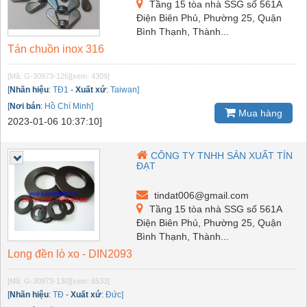
Tầng 15 tòa nhà SSG số 561A
Điện Biên Phủ, Phường 25, Quận
Bình Thạnh, Thành...
Tán chuồn inox 316
[Mã: G-30973-126]
[xem: 4309]
[
Nhãn hiệu
:
TĐ1
-
Xuất xứ
:
Taiwan]
[
Nơi bán
:
Hồ Chí Minh]
Mua hàng
2023-01-06 10:37:10]
CÔNG TY TNHH SẢN XUẤT TÍN
ĐẠT
tindat006@gmail.com
Tầng 15 tòa nhà SSG số 561A
Điện Biên Phủ, Phường 25, Quận
Bình Thạnh, Thành...
Long đền lò xo - DIN2093
[Mã: G-30973-130]
[xem: 6533]
[
Nhãn hiệu
:
TĐ
-
Xuất xứ
:
Đức]