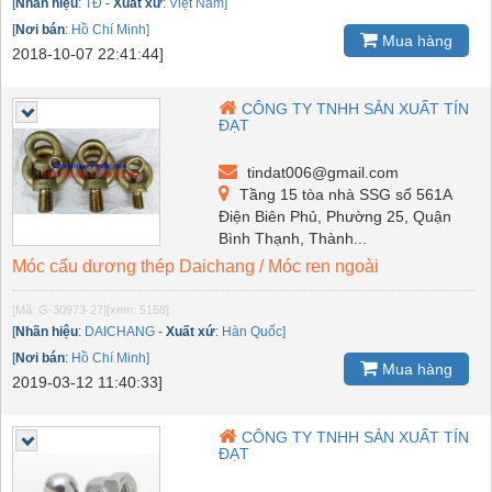
[
Nhãn hiệu
:
TĐ
-
Xuất xứ
:
Việt Nam]
[
Nơi bán
:
Hồ Chí Minh]
Mua hàng
2018-10-07 22:41:44]
CÔNG TY TNHH SẢN XUẤT TÍN
ĐẠT
tindat006@gmail.com
Tầng 15 tòa nhà SSG số 561A
Điện Biên Phủ, Phường 25, Quận
Bình Thạnh, Thành...
Móc cẩu dương thép Daichang / Móc ren ngoài
[Mã: G-30973-27]
[xem: 5158]
[
Nhãn hiệu
:
DAICHANG
-
Xuất xứ
:
Hàn Quốc]
[
Nơi bán
:
Hồ Chí Minh]
Mua hàng
2019-03-12 11:40:33]
CÔNG TY TNHH SẢN XUẤT TÍN
ĐẠT