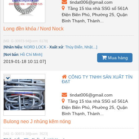
tindat006@gmail.com
Tầng 15 tòa nhà SSG số 561A
Điện Biên Phủ, Phường 25, Quận
Bình Thạnh, Thành...
Long đền khóa / Nord Nock
[Mã: G-30973-94]
[xem: 6178]
[
Nhãn hiệu
:
NORD LOCK
-
Xuất xứ
:
Thùy Điển, Nhật....]
[
Nơi bán
:
Hồ Chí Minh]
Mua hàng
2019-01-18 10:11:07]
CÔNG TY TNHH SẢN XUẤT TÍN
ĐẠT
tindat006@gmail.com
Tầng 15 tòa nhà SSG số 561A
Điện Biên Phủ, Phường 25, Quận
Bình Thạnh, Thành...
Bulong neo J nhúng kẽm nóng
[Mã: G-30973-38]
[xem: 3523]