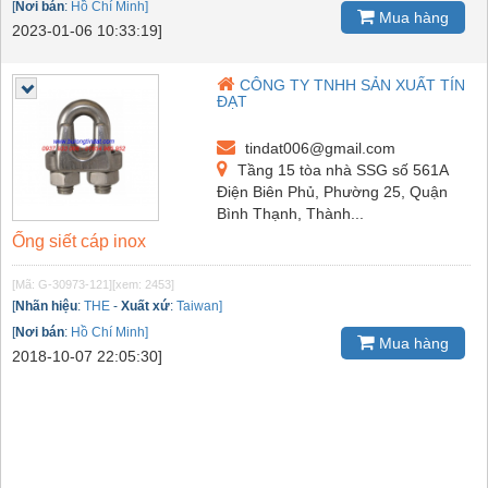
[
Nơi bán
:
Hồ Chí Minh]
Mua hàng
2023-01-06 10:33:19]
CÔNG TY TNHH SẢN XUẤT TÍN
ĐẠT
tindat006@gmail.com
Tầng 15 tòa nhà SSG số 561A
Điện Biên Phủ, Phường 25, Quận
Bình Thạnh, Thành...
Ống siết cáp inox
[Mã: G-30973-121]
[xem: 2453]
[
Nhãn hiệu
:
THE
-
Xuất xứ
:
Taiwan]
[
Nơi bán
:
Hồ Chí Minh]
Mua hàng
2018-10-07 22:05:30]