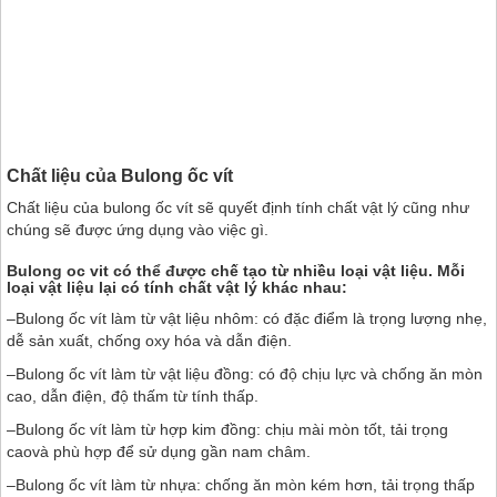
Chất liệu của Bulong ốc vít
Chất liệu của bulong ốc vít sẽ quyết định tính chất vật lý cũng như
chúng sẽ được ứng dụng vào việc gì.
Bulong oc vit có thể được chế tạo từ nhiều loại vật liệu. Mỗi
loại vật liệu lại có tính chất vật lý khác nhau:
–Bulong ốc vít làm từ vật liệu nhôm: có đặc điểm là trọng lượng nhẹ,
dễ sản xuất, chống oxy hóa và dẫn điện.
–Bulong ốc vít làm từ vật liệu đồng: có độ chịu lực và chống ăn mòn
cao, dẫn điện, độ thấm từ tính thấp.
–Bulong ốc vít làm từ hợp kim đồng: chịu mài mòn tốt, tải trọng
caovà phù hợp để sử dụng gần nam châm.
–Bulong ốc vít làm từ nhựa: chống ăn mòn kém hơn, tải trọng thấp