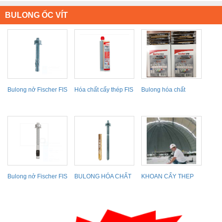
BULONG ỐC VÍT
Bulong nở Fischer FIS
Hóa chất cấy thép FIS
Bulong hóa chất
FBN II
V 360 S
fischer
Bulong nở Fischer FIS
BULONG HÓA CHẤT
KHOAN CẤY THEP
FAZ II
FISCHER
BẰNG HÓA CHẤT
FISCHER