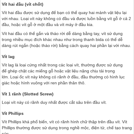
Vít hai đầu (vít chốt)
Vít hai đầu được sử dụng để bạn có thể quay hai mảnh vật liệu lại
với nhau. Loại vít này không có đầu và được luồn bằng vít gỗ ở cả 2
đầu, hoặc vít gỗ ở một đầu và vít máy ở đầu kia.
Vít hai đầu có thể gắn và tháo rời dễ dàng bằng tay, vít sử dụng
trong nhiều mục đích khác nhau như trong thanh bida có thể dễ
dàng rút ngắn (hoặc tháo rời) bằng cách quay hai phần lại với nhau.
Vít lag
Vít lag là loại cứng nhất trong các loại vít, thường được sử dụng
để ghép chặt các miếng gỗ hoặc vật liệu nặng chịu tải trọng
lớn. Loại ốc vít này không có rãnh ở đầu, đầu thường có hình lục
giác hoặc hình vuông với ren phần thân thô.
Vít 1 rãnh (Slotted Screw)
Loại vít này có rãnh duy nhất được cắt sâu trên đầu vít.
Vít Phillips
Vít Phillips khá phổ biến, vít có rãnh hình chữ thập trên đầu vít. Vít
Phillips thường được sử dụng trong nghề mộc, điện tử, chế tạo trang
sức.