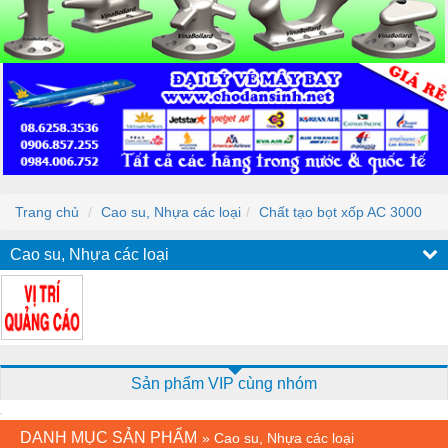
Trang chủ
Cao su, Nhựa các loại
Chất tạo bọt xốp AC 3000
Cao su, Nhựa các loại
Sản phẩm VIP cùng nhóm
DANH MỤC SẢN PHẨM
»
Cao su, Nhựa các loại