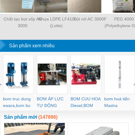
Chất tạo bọt xốp AC
Nhựa LDPE LF410
Bột nở AC 3000F
PEG 4000
3000
(Lotte)
(Polyethylene G
4000)
Sản phẩm xem nhiều
‹
›
bom truc dung
BƠM ÁP LỰC
BOM CUU HOA
bơm hoả tiển
ewara,bom bu
TỰ ĐỘNG
Diesel,BOM
Mastra
ewara
CHUA CHAY
Sản phẩm mới
(147896)