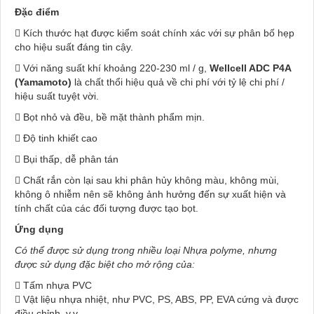
Đặc điểm
 Kích thước hạt được kiểm soát chính xác với sự phân bố hẹp
cho hiệu suất đáng tin cậy.
 Với năng suất khí khoảng 220-230 ml / g,
Wellcell ADC P4A
(Yamamoto)
là chất thổi hiệu quả về chi phí với tỷ lệ chi phí /
hiệu suất tuyệt vời.
 Bọt nhỏ và đều, bề mặt thành phẩm mịn.
 Độ tinh khiết cao
 Bụi thấp, dễ phân tán
 Chất rắn còn lại sau khi phân hủy không màu, không mùi,
không ô nhiễm nên sẽ không ảnh hưởng đến sự xuất hiện và
tính chất của các đối tượng được tạo bọt.
Ứng dụng
Có thể được sử dụng trong nhiều loại Nhựa polyme, nhưng
được sử dụng đặc biệt cho mở rộng của:
 Tấm nhựa PVC
 Vật liệu nhựa nhiệt, như PVC, PS, ABS, PP, EVA cứng và được
điều chỉnh, v.v.