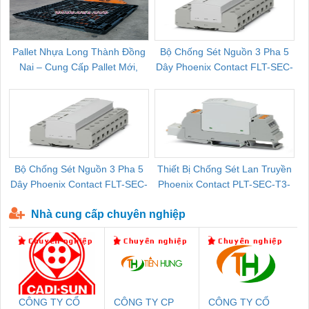
Pallet Nhựa Long Thành Đồng
Bộ Chống Sét Nguồn 3 Pha 5
Nai – Cung Cấp Pallet Mới,
Dây Phoenix Contact FLT-SEC-
C
Pallet Cũ Giá Tốt
P-T1-3S-264/50-FM - 2909589
Bộ Chống Sét Nguồn 3 Pha 5
Thiết Bị Chống Sét Lan Truyền
B
Dây Phoenix Contact FLT-SEC-
Phoenix Contact PLT-SEC-T3-
P-T1-3S-440/35-FM - 2908264
230-FM-PT - 2907928
Nhà cung cấp chuyên nghiệp
CÔNG TY CỔ
CÔNG TY CP
CÔNG TY CỔ