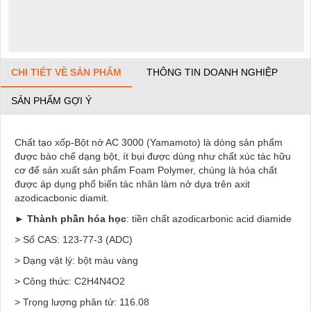
CHI TIẾT VỀ SẢN PHẨM
THÔNG TIN DOANH NGHIỆP
SẢN PHẨM GỢI Ý
Chất tạo xốp-Bột nở AC 3000 (Yamamoto) là dòng sản phẩm
được bào chế dạng bột, ít bụi được dùng như chất xúc tác hữu
cơ để sản xuất sản phẩm Foam Polymer, chúng là hóa chất
được áp dụng phổ biến tác nhân làm nở dựa trên axit
azodicacbonic diamit.
►
Thành phần hóa học
: tiền chất azodicarbonic acid diamide
> Số CAS: 123-77-3 (ADC)
> Dạng vật lý: bột màu vàng
> Công thức: C2H4N4O2
> Trọng lượng phân tử: 116.08