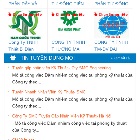
PHẦN DÂY VÀ
TỰ ĐỘNG TIẾN
PHẦN TỰ ĐỘNG
CÁP ĐIỆN
HƯNG
TIẾN HƯNG
THƯỢNG ĐÌNH
Công Ty TNHH
CÔNG TY TNHH
CONG TY TNHH
Thiết Bị Điện
THƯƠNG MẠI
TM-DV DAI
Nam Quốc Thịnh
DỊCH VỤ KỸ
DONG THANH
TIN TUYỂN DỤNG MỚI
» Xem tất cả
THUẬT ĐIỆN CƠ
Tuyển gấp nhân viên Kỹ Thuật - Cty SMC Engineering
GIA HƯNG
Mô tả công việc Đảm nhiệm công việc tại phòng kỹ thuật của
PHÁT
Công ty theo...
Tuyển Nhanh Nhân Viên Kỹ Thuật- SMC
Mô tả công việc Đảm nhiệm công việc tại phòng kỹ thuật của
Công ty theo...
Công Ty SMC Tuyển Gấp Nhân Viên Kỹ Thuật- Hà Nội
Mô tả công việc Đảm nhiệm công việc tại phòng kỹ thuật
của Công ty...