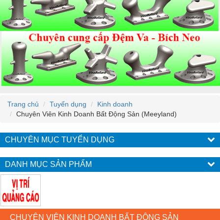
Trang chủ
Tuyển dụng
Kinh doanh
Chuyên Viên Kinh Doanh Bất Động Sản (Meeyland)
CHUYÊN MỤC TUYỂN DỤNG
DANH MỤC SẢN PHẨM
CHUYÊN VIÊN KINH DOANH BẤT ĐỘNG SẢN