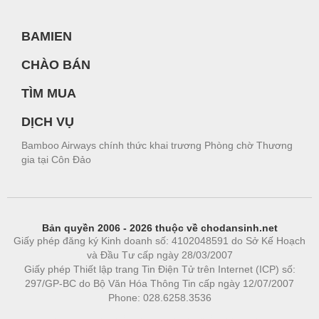
BAMIEN
CHÀO BÁN
TÌM MUA
DỊCH VỤ
Bamboo Airways chính thức khai trương Phòng chờ Thương
gia tại Côn Đảo
Bản quyền 2006 - 2026 thuộc về chodansinh.net
Giấy phép đăng ký Kinh doanh số: 4102048591 do Sở Kế Hoạch
và Đầu Tư cấp ngày 28/03/2007
Giấy phép Thiết lập trang Tin Điện Tử trên Internet (ICP) số:
297/GP-BC do Bộ Văn Hóa Thông Tin cấp ngày 12/07/2007
Phone: 028.6258.3536
Phòng trọ
|
https://bdsgroup.vn
https://kqxs123.com