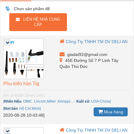
Chọn sản phẩm để
LIÊN HỆ NHÀ CUNG
CẤP
Công Tty TNHH TM DV DELI AN
giadat92@gmail.com
45E Đường Số 7 P Linh Tây
Quận Thủ Đức
Phu kiên hàn Tig
[Mã: G-49388-1]
[xem: 1647]
[
Nhãn hiệu
:
OIMC .Lincoln,Miller ,Kemppi...
-
Xuất xứ
:
USA-China]
[
Nơi bán
:
Hồ Chí Minh]
Mua hàng
2020-08-28 10:43:48]
Công Tty TNHH TM DV DELI AN