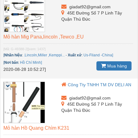
giadat92@gmail.com
45E Đường Số 7 P Linh Tây
Quận Thủ Đức
Mỏ hàn Mig Pana,lincoln ,Tewco ,EU
[Mã: G-49388-2]
[xem: 1437]
[
Nhãn hiệu
:
.Lincoln,Miller ,Kemppi...
-
Xuất xứ
:
Us-Filand -China]
[
Nơi bán
:
Hồ Chí Minh]
Mua hàng
2020-08-28 10:52:27]
Công Tty TNHH TM DV DELI AN
giadat92@gmail.com
45E Đường Số 7 P Linh Tây
Quận Thủ Đức
Mỏ hàn Hồ Quang Chìm K231