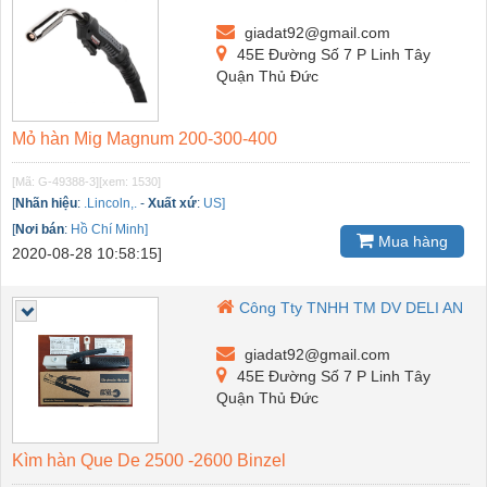
giadat92@gmail.com
45E Đường Số 7 P Linh Tây
Quận Thủ Đức
Mỏ hàn Mig Magnum 200-300-400
[Mã: G-49388-3]
[xem: 1530]
[
Nhãn hiệu
:
.Lincoln,.
-
Xuất xứ
:
US]
[
Nơi bán
:
Hồ Chí Minh]
Mua hàng
2020-08-28 10:58:15]
Công Tty TNHH TM DV DELI AN
giadat92@gmail.com
45E Đường Số 7 P Linh Tây
Quận Thủ Đức
Kìm hàn Que De 2500 -2600 Binzel