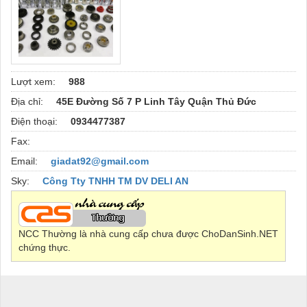
Lượt xem:
988
Địa chỉ:
45E Đường Số 7 P Linh Tây Quận Thủ Đức
Điện thoại:
0934477387
Fax:
Email:
giadat92@gmail.com
Sky:
Công Tty TNHH TM DV DELI AN
NCC Thường là nhà cung cấp chưa được ChoDanSinh.NET
chứng thực.