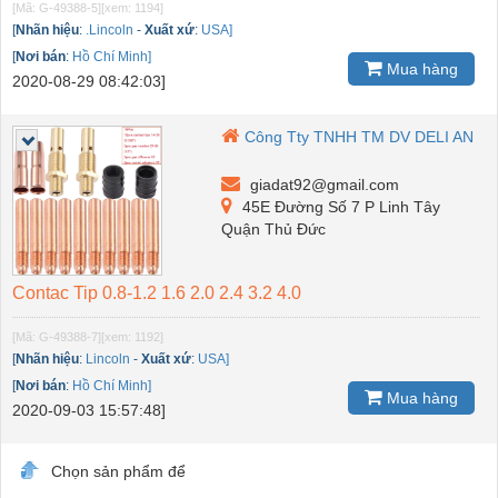
[Mã: G-49388-5]
[xem: 1194]
[
Nhãn hiệu
:
.Lincoln
-
Xuất xứ
:
USA]
[
Nơi bán
:
Hồ Chí Minh]
Mua hàng
2020-08-29 08:42:03]
Công Tty TNHH TM DV DELI AN
giadat92@gmail.com
45E Đường Số 7 P Linh Tây
Quận Thủ Đức
Contac Tip 0.8-1.2 1.6 2.0 2.4 3.2 4.0
[Mã: G-49388-7]
[xem: 1192]
[
Nhãn hiệu
:
Lincoln
-
Xuất xứ
:
USA]
[
Nơi bán
:
Hồ Chí Minh]
Mua hàng
2020-09-03 15:57:48]
Chọn sản phẩm để