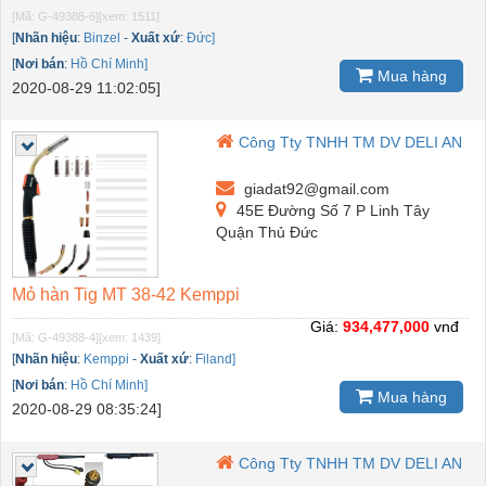
[Mã: G-49388-6]
[xem: 1511]
[
Nhãn hiệu
:
Binzel
-
Xuất xứ
:
Đức]
[
Nơi bán
:
Hồ Chí Minh]
Mua hàng
2020-08-29 11:02:05]
Công Tty TNHH TM DV DELI AN
giadat92@gmail.com
45E Đường Số 7 P Linh Tây
Quận Thủ Đức
Mỏ hàn Tig MT 38-42 Kemppi
Giá:
934,477,000
vnđ
[Mã: G-49388-4]
[xem: 1439]
[
Nhãn hiệu
:
Kemppi
-
Xuất xứ
:
Filand]
[
Nơi bán
:
Hồ Chí Minh]
Mua hàng
2020-08-29 08:35:24]
Công Tty TNHH TM DV DELI AN