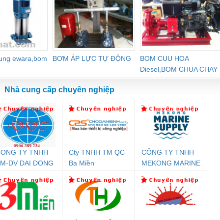
dung ewara,bom
BƠM ÁP LỰC TỰ ĐỘNG
BOM CUU HOA
Diesel,BOM CHUA CHAY
Nhà cung cấp chuyên nghiệp
ONG TY TNHH
Cty TNHH TM QC
CÔNG TY TNHH
Đệm An Toàn
Rơ Le An Toàn
Bộ Lặp Tín Hiệu
Rơ
M-DV DAI DONG
Ba Miền
MEKONG MARINE
T
nix Contact
Phoenix Contact
PROFIBUS Phoenix
Pho
THANH
SUPPLY
PC20-1NO-
PSR-SCP-
Contact PSI-REP-
298
24DC-SP -
24UC/ESL4/3X1/1X2/B
PROFIBUS/12MB -
700578
- 2981059
2708863
24DC