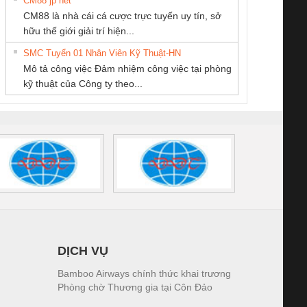
CM88 jp net
CÔNG TY TNHH
CÔNG TY TNHH
CÔNG TY TNHH
CM88 là nhà cái cá cược trực tuyến uy tín, sở
THIẾT BỊ CÔNG
KỸ THUẬT KTECH
THƯƠNG MẠI
iám sát chuỗi
Bộ chỉnh lưu nguồn
Nẹp nhôm chống
Bộ c
hữu thế giới giải trí hiện...
NGHIỆP NIHON
VIỆT NAM
THIÊN ÂN VIỆT
tấm pin
điện TRANSCLINIC
trơn Đà Nẵng
giám 
SETSUBI VIỆT
NAM
SMC Tuyển 01 Nhân Viên Kỹ Thuật-HN
SCLINIC 16I+
BKE 1K5.4
Sola
NAM
Mô tả công việc Đảm nhiệm công việc tại phòng
 (2502520000)
(7791400879)2. Giá
TRAN
kỹ thuật của Công ty theo...
1K5.4
DỊCH VỤ
Bamboo Airways chính thức khai trương
Phòng chờ Thương gia tại Côn Đảo