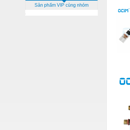
Sản phẩm VIP cùng nhóm
Dịch vụ - Thi công
Điện công nghiệp
Điện gia dụng
Điện Lạnh
Đóng tàu Thiết bị
Đúc chính xác Thiết bị
Dụng cụ cầm tay
Dụng cụ cắt gọt
Dụng cụ điện
Dụng cụ đo
Gỗ - Trang thiết bị
Hàn cắt - Thiết bị