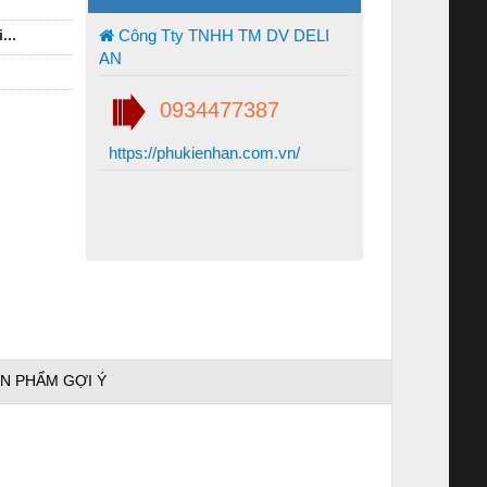
...
Công Tty TNHH TM DV DELI
AN
0934477387
https://phukienhan.com.vn/
N PHẨM GỢI Ý