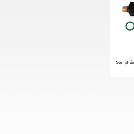
Hóa chất-Trang thiết bị
Kệ công nghiệp
Khí nén - Thiết bị
Khuôn mẫu - Phụ tùng
Lọc công nghiệp
Máy công cụ - Phụ tùng
Sản phẩm
Mỏ - Trang thiết bị
Mô tơ - Hộp số
Môi trường - Thiết bị
Nâng hạ - Trang thiết bị
Nội - Ngoại thất - văn phòng
Nồi hơi - Trang thiết bị
Nông nghiệp - Thiết bị