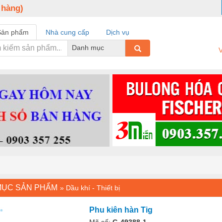
 hàng)
Sản phẩm
Nhà cung cấp
Dịch vụ
Danh mục
V
MỤC SẢN PHẨM
»
Dầu khí - Thiết bị
Phu kiên hàn Tig
Mã số:
G-49388-1