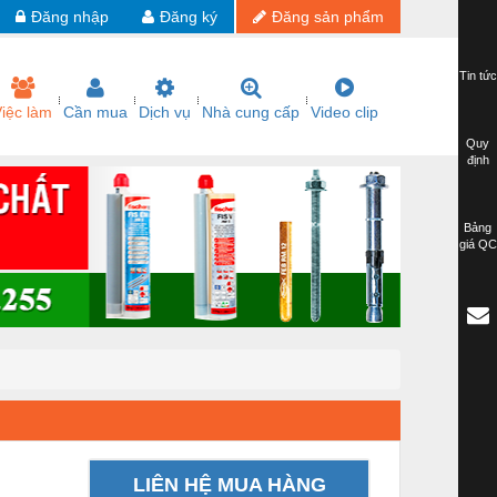
Đăng nhập
Đăng ký
Đăng sản phẩm
Tin tức
iệc làm
Cần mua
Dịch vụ
Nhà cung cấp
Video clip
Quy
định
Bảng
giá QC
LIÊN HỆ MUA HÀNG