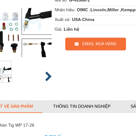
Nhãn hiệu:
OIMC .Lincoln,Miller ,Kemppi
Xuất xứ:
USA-China
Giá:
Liên hệ
EMAIL MUA HÀNG
ẾT VỀ SẢN PHẨM
THÔNG TIN DOANH NGHIỆP
SẢ
 hàn Tig WP 17-26