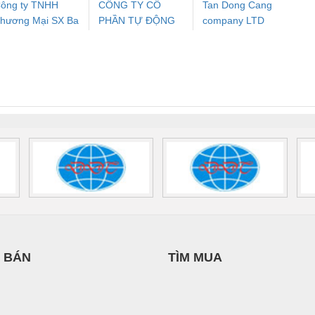
ông ty TNHH
CÔNG TY CỔ
Tan Dong Cang
hương Mại SX Ba
PHẦN TỰ ĐỘNG
company LTD
ưu Điện AC
Mô-đun Ắc Quy UPS
Rơ Le An Toàn
Bộ g
iền
TIẾN HƯNG
 Suất Cao
Phoenix Contact
Phoenix Contact
nix Contact
QUINT-HP-
2981059 – PSR-
TRAN
INT-HP-
BAT/PB/48DC/7.0AH/PT
SCP-
1K5 H
0AC/2.5KVA/PT
- 1133819
24UC/ESL4/3X1/1X2/B
 1136815
 BÁN
TÌM MUA