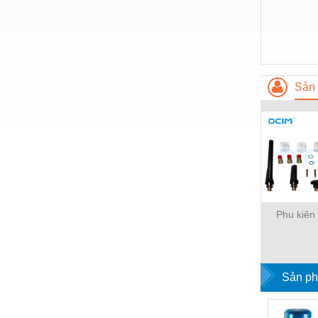
Nước-Vật tư thiết bị
Phốt cơ khí
Sắt, thép, inox các loại
Sản 
Thí nghiệm-Trang thiết bị
Thiết bị chiếu sáng
Thiết bị chống sét
Thiết bị an ninh
Thiết bị công nghiệp
Phu kiên
Thiết bị công trình
Thiết bị điện
Thiết bị giáo dục
Sản ph
Thiết bị khác