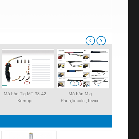
‹
›
Mỏ hàn Tig MT 38-42
Mỏ hàn Mig
Mỏ hàn Hồ
Kemppi
Pana,lincoln ,Tewco
Chìm K
,EU