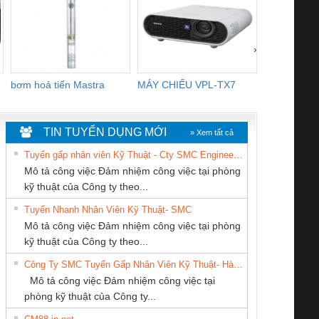
›
bơm hoả tiển Mastra
MÁY CHIẾU VPL-TX7
BOM DINH
WHITE
TIN TUYỂN DỤNG MỚI
» Xem tất cả
Tuyển gấp nhân viên Kỹ Thuật - Cty SMC Engineering
Mô tả công việc Đảm nhiệm công việc tại phòng
kỹ thuật của Công ty theo...
Tuyển Nhanh Nhân Viên Kỹ Thuật- SMC
Công Ty TNHH
CÔNG TY TNHH
CÔNG TY CỔ
 Le An Toàn
Bộ giám sát chuỗi
Bộ giám sát dòng
Bộ ng
Mô tả công việc Đảm nhiệm công việc tại phòng
hiết Bị Điện Nam
KINH DOANH
PHẦN DÂY VÀ
enix Contact
tấm pin
điện chuỗi
ray W
kỹ thuật của Công ty theo...
Quốc Thịnh
DỊCH VỤ XNK
CÁP ĐIỆN
6960 – PSR-
TRANSCLINIC 16I+
TRANSCLINIC 16I+
BAS 
Công Ty SMC Tuyển Gấp Nhân Viên Kỹ Thuật- Hà Nội
PHƯƠNG NAM
THƯỢNG ĐÌNH
SCP-
1K5 L (2433950000)
(2008130000)
(28
Mô tả công việc Đảm nhiệm công việc tại
/FSP/2X1/1X2
phòng kỹ thuật của Công ty...