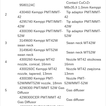
Contact CuCrZr
9580124C
M8x35,fi 1,0mm Kemppi
430460 Kemppi PMT/MMT-
Tip adaptor PMT/MMT-
2
42
42
4295740 Kemppi PMT/MMT-
Tip adaptor PMT/MMT-
42W
42W
4300390 Kemppi PMT/MMT-
Tip adaptor PMT/MMT-
52W
52W
3149600 Kemppi MT42W
3
Swan neck MT42W
swan neck
3149640 Kemppi MT52W
Swan neck MT52W
swan neck
4300260 Kemppi MT42
Nozzle MT42 stożkowa
4
nozzle, conical, 16mm
16mm
4300260C Kemppi MT42
Nozzle MT42 zwężona
nozzle, tapered, 13mm
13mm
4300380 Kemppi PMT-
Nozzle PMT-
52W/MMT52W nozzle, 18mm
52W/MMT-52W
4298300 PMT/MMT 52W Gas
5
Gas diffuser
Diffusor
4298300CER PMT/MMT 42
Gas diffuser
Gas Diffusor