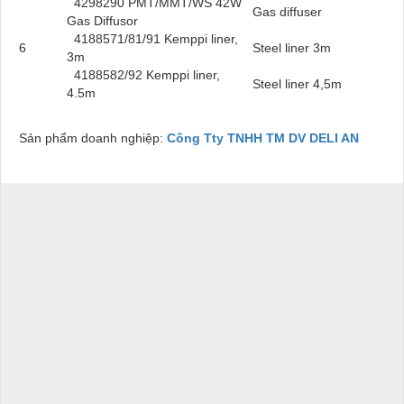
4298290 PMT/MMT/WS 42W
Gas diffuser
Gas Diffusor
4188571/81/91 Kemppi liner,
6
Steel liner 3m
3m
4188582/92 Kemppi liner,
Steel liner 4,5m
4.5m
Sản phẩm doanh nghiệp:
Công Tty TNHH TM DV DELI AN