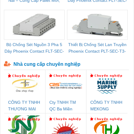
Nai – Cung Cấp Pallet Mới,
Dây Phoenix Contact FLT-SEC-
C
Pallet Cũ Giá Tốt
P-T1-3S-264/50-FM - 2909589
Bộ Chống Sét Nguồn 3 Pha 5
Thiết Bị Chống Sét Lan Truyền
B
Dây Phoenix Contact FLT-SEC-
Phoenix Contact PLT-SEC-T3-
P-T1-3S-440/35-FM - 2908264
230-FM-PT - 2907928
Nhà cung cấp chuyên nghiệp
CÔNG TY TNHH
Cty TNHH TM
CÔNG TY TNHH
THƯƠNG MẠI
QC Ba Miền
MEKONG
THIÊN ÂN VIỆT
MARINE
NAM
SUPPLY