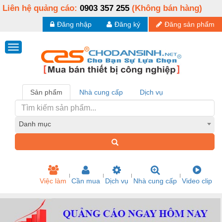
Liên hệ quảng cáo:
0903 357 255
(Không bán hàng)
Đăng nhập
Đăng ký
Đăng sản phẩm
Sản phẩm
Nhà cung cấp
Dịch vụ
Danh mục
Việc làm
Cần mua
Dịch vụ
Nhà cung cấp
Video clip