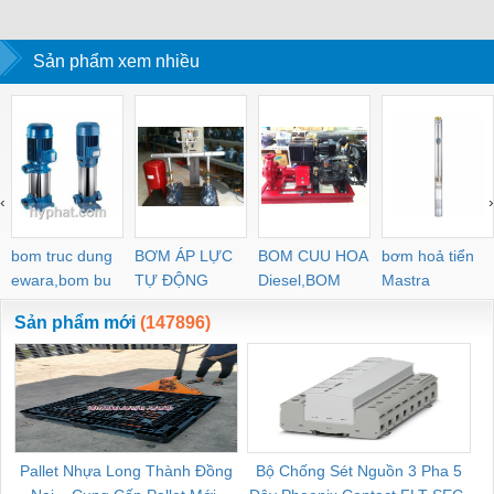
Sản phẩm xem nhiều
‹
›
bom truc dung
BƠM ÁP LỰC
BOM CUU HOA
bơm hoả tiển
ewara,bom bu
TỰ ĐỘNG
Diesel,BOM
Mastra
ewara
CHUA CHAY
Sản phẩm mới
(147896)
Pallet Nhựa Long Thành Đồng
Bộ Chống Sét Nguồn 3 Pha 5