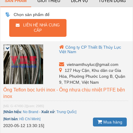
SẢN PHẨM
GIỚI THIỆU
DỊCH VỤ
TUYỂN DỤNG
Chọn sản phẩm để
LIÊN HỆ NHÀ CUNG
CẤP
Công ty CP Thiết Bị Thủy Lực
Việt Nam
vietnamthuyluc@gmail.com
127 Huy Cận, Khu dân cư Gia
Hòa, Phường Phước Long B, Quận
9, TP.HCM, Việt Nam
Ống Teflon bọc lưới inox - Ống nhựa chịu nhiệt PTFE bện
inox
[Mã: G-47490-2]
[xem: 2985]
[
Nhãn hiệu
:
No Brand
-
Xuất xứ
:
Trung Quốc]
[
Nơi bán
:
Hồ Chí Minh]
Mua hàng
2020-05-12 13:30:15]