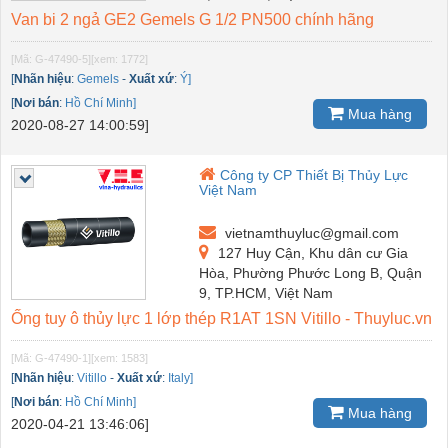
Van bi 2 ngả GE2 Gemels G 1/2 PN500 chính hãng
[Mã: G-47490-5]
[xem: 1772]
[
Nhãn hiệu
:
Gemels
-
Xuất xứ
:
Ý]
[
Nơi bán
:
Hồ Chí Minh]
Mua hàng
2020-08-27 14:00:59]
Công ty CP Thiết Bị Thủy Lực
Việt Nam
vietnamthuyluc@gmail.com
127 Huy Cận, Khu dân cư Gia
Hòa, Phường Phước Long B, Quận
9, TP.HCM, Việt Nam
Ống tuy ô thủy lực 1 lớp thép R1AT 1SN Vitillo - Thuyluc.vn
[Mã: G-47490-1]
[xem: 1583]
[
Nhãn hiệu
:
Vitillo
-
Xuất xứ
:
Italy]
[
Nơi bán
:
Hồ Chí Minh]
Mua hàng
2020-04-21 13:46:06]