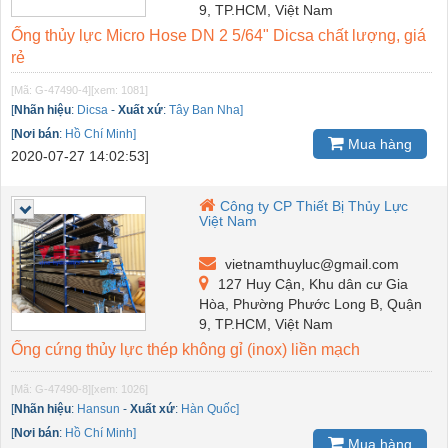
9, TP.HCM, Việt Nam
Ống thủy lực Micro Hose DN 2 5/64" Dicsa chất lượng, giá
rẻ
[Mã: G-47490-4]
[xem: 1081]
[
Nhãn hiệu
:
Dicsa
-
Xuất xứ
:
Tây Ban Nha]
[
Nơi bán
:
Hồ Chí Minh]
Mua hàng
2020-07-27 14:02:53]
Công ty CP Thiết Bị Thủy Lực
Việt Nam
vietnamthuyluc@gmail.com
127 Huy Cận, Khu dân cư Gia
Hòa, Phường Phước Long B, Quận
9, TP.HCM, Việt Nam
Ống cứng thủy lực thép không gỉ (inox) liền mạch
[Mã: G-47490-8]
[xem: 1026]
[
Nhãn hiệu
:
Hansun
-
Xuất xứ
:
Hàn Quốc]
[
Nơi bán
:
Hồ Chí Minh]
Mua hàng