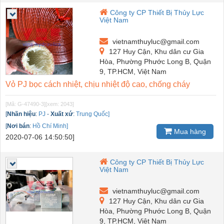
Công ty CP Thiết Bị Thủy Lực
Việt Nam
vietnamthuyluc@gmail.com
127 Huy Cận, Khu dân cư Gia
Hòa, Phường Phước Long B, Quận
9, TP.HCM, Việt Nam
Vỏ PJ bọc cách nhiệt, chịu nhiệt độ cao, chống cháy
[Mã: G-47490-3]
[xem: 2043]
[
Nhãn hiệu
:
PJ
-
Xuất xứ
:
Trung Quốc]
[
Nơi bán
:
Hồ Chí Minh]
Mua hàng
2020-07-06 14:50:50]
Công ty CP Thiết Bị Thủy Lực
Việt Nam
vietnamthuyluc@gmail.com
127 Huy Cận, Khu dân cư Gia
Hòa, Phường Phước Long B, Quận
9, TP.HCM, Việt Nam