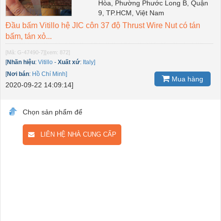
Hòa, Phường Phước Long B, Quận
9, TP.HCM, Việt Nam
Đầu bấm Vitillo hệ JIC côn 37 độ Thrust Wire Nut có tán
bấm, tán xỏ...
[Mã: G-47490-7]
[xem: 872]
[
Nhãn hiệu
:
Vitillo
-
Xuất xứ
:
Italy]
[
Nơi bán
:
Hồ Chí Minh]
Mua hàng
2020-09-22 14:09:14]
Chọn sản phẩm để
LIÊN HỆ NHÀ CUNG CẤP