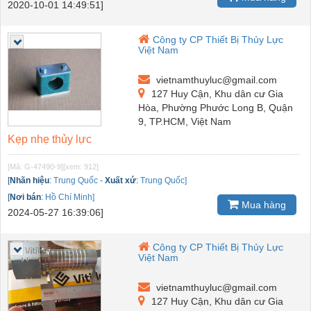
2020-10-01 14:49:51]
Công ty CP Thiết Bị Thủy Lực
Việt Nam
vietnamthuyluc@gmail.com
127 Huy Cận, Khu dân cư Gia
Hòa, Phường Phước Long B, Quận
9, TP.HCM, Việt Nam
Kẹp nhẹ thủy lực
[Mã: G-47490-9]
[xem: 912]
[
Nhãn hiệu
:
Trung Quốc
-
Xuất xứ
:
Trung Quốc]
[
Nơi bán
:
Hồ Chí Minh]
Mua hàng
2024-05-27 16:39:06]
Công ty CP Thiết Bị Thủy Lực
Việt Nam
vietnamthuyluc@gmail.com
127 Huy Cận, Khu dân cư Gia