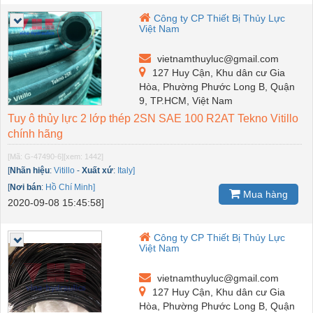
Công ty CP Thiết Bị Thủy Lực
Việt Nam
vietnamthuyluc@gmail.com
127 Huy Cận, Khu dân cư Gia
Hòa, Phường Phước Long B, Quận
9, TP.HCM, Việt Nam
Tuy ô thủy lực 2 lớp thép 2SN SAE 100 R2AT Tekno Vitillo
chính hãng
[Mã: G-47490-6]
[xem: 1442]
[
Nhãn hiệu
:
Vitillo
-
Xuất xứ
:
Italy]
[
Nơi bán
:
Hồ Chí Minh]
Mua hàng
2020-09-08 15:45:58]
Công ty CP Thiết Bị Thủy Lực
Việt Nam
vietnamthuyluc@gmail.com
127 Huy Cận, Khu dân cư Gia
Hòa, Phường Phước Long B, Quận