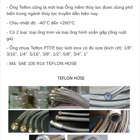
- Ống Teflon cũng là một loại Ống mềm thủy lực được dùng phổ
biến trong ngành thủy lực truyền dẫn hiện nay.
- Chịu nhiệt độ: -40°C đến +260°C.
- Có 2 loại: loại ống trơn và loại ống hình xoắn gấp (ống ruột
gà)
- Ống nhựa Teflon PTFE bọc lưới inox có đủ size (kích cỡ): 1/8",
3/16", 1/4", 5/16", 3/8", 1/2", 5/8", 3/4", 1"
- Mã: SAE 100 R14 TEFLON HOSE