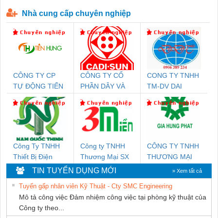
P-T1-3S-440/35-FM - 2908264
230-FM-PT - 2907928
Nhà cung cấp chuyên nghiệp
CÔNG TY CP
CÔNG TY CỔ
CONG TY TNHH
TỰ ĐỘNG TIẾN
PHẦN DÂY VÀ
TM-DV DAI
HƯNG
CÁP ĐIỆN
DONG THANH
THƯỢNG ĐÌNH
Công Ty TNHH
Công ty TNHH
CÔNG TY TNHH
Thiết Bị Điện
Thương Mại SX
THƯƠNG MẠI
Nam Quốc Thịnh
Ba Miền
DỊCH VỤ KỸ
TIN TUYỂN DỤNG MỚI
» Xem tất cả
THUẬT ĐIỆN CƠ
Tuyển gấp nhân viên Kỹ Thuật - Cty SMC Engineering
GIA HƯNG
Mô tả công việc Đảm nhiệm công việc tại phòng kỹ thuật của
PHÁT
Công ty theo...