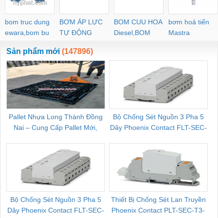
bom truc dung
BƠM ÁP LỰC
BOM CUU HOA
bơm hoả tiển
ewara,bom bu
TỰ ĐỘNG
Diesel,BOM
Mastra
ewara
CHUA CHAY
Sản phẩm mới
(147896)
Pallet Nhựa Long Thành Đồng
Bộ Chống Sét Nguồn 3 Pha 5
Nai – Cung Cấp Pallet Mới,
Dây Phoenix Contact FLT-SEC-
C
Pallet Cũ Giá Tốt
P-T1-3S-264/50-FM - 2909589
Bộ Chống Sét Nguồn 3 Pha 5
Thiết Bị Chống Sét Lan Truyền
B
Dây Phoenix Contact FLT-SEC-
Phoenix Contact PLT-SEC-T3-