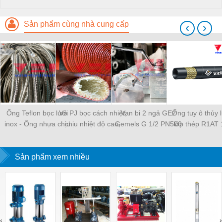
Sản phẩm cùng nhà cung cấp
‹
›
Ống Teflon bọc lưới
Vỏ PJ bọc cách nhiệt,
Van bi 2 ngả GE2
Ống tuy ô thủy 
inox - Ống nhựa chịu
chịu nhiệt độ cao,
Gemels G 1/2 PN500
lớp thép R1AT
nhiệt PTFE bện inox
chống cháy
chính hãng
Vitillo - Thuylu
Sản phẩm xem nhiều
‹
›