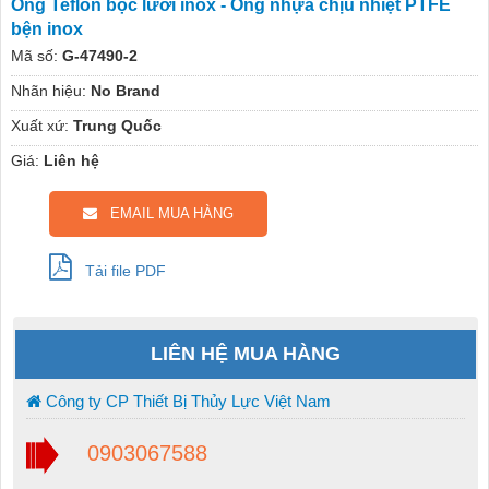
Ống Teflon bọc lưới inox - Ống nhựa chịu nhiệt PTFE
bện inox
Mã số:
G-47490-2
Nhãn hiệu:
No Brand
Xuất xứ:
Trung Quốc
Giá:
Liên hệ
EMAIL MUA HÀNG
Tải file PDF
LIÊN HỆ MUA HÀNG
Công ty CP Thiết Bị Thủy Lực Việt Nam
0903067588