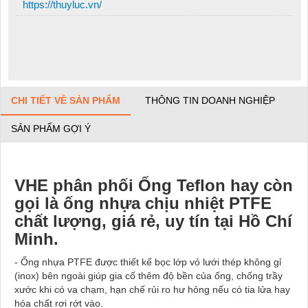
https://thuyluc.vn/
CHI TIẾT VỀ SẢN PHẨM
THÔNG TIN DOANH NGHIỆP
SẢN PHẨM GỢI Ý
VHE phân phối Ống Teflon hay còn
gọi là ống nhựa chịu nhiệt PTFE
chất lượng, giá rẻ, uy tín tại Hồ Chí
Minh.
- Ống nhựa PTFE được thiết kế bọc lớp vỏ lưới thép không gỉ
(inox) bên ngoài giúp gia cố thêm độ bền của ống, chống trầy
xước khi có va chạm, hạn chế rủi ro hư hỏng nếu có tia lửa hay
hóa chất rơi rớt vào.