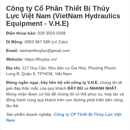
Công ty Cổ Phần Thiết Bị Thủy
Lực Việt Nam (VietNam Hydraulics
Equipment - V.H.E)
Điện thoại bàn:
028 3503 0349
Di Động:
0903 967 588 (có Zalo)
Email:
vietnamthuyluc@gmail.com
Website:
https://thuyluc.vn/
Địa chỉ.
127 Huy Cận, Khu dân cư Gia Hòa, Phường Phước
Long B, Quận 9, TP.HCM, Việt Nam
Đừng ngần ngại, hãy liên hệ với công ty V.H.E,
chúng tôi sẽ
giải đáp thắc mắc của quý khách
ĐẦY ĐỦ
và
NHANH NHẤT
.
Mong nhận được cơ hội để chúng tôi có thể phục vụ, hợp tác và
đồng hành cùng quý khách trên con đường phát triển bền vững,
lâu dài.
Sản phẩm doanh nghiệp:
Công ty CP Thiết Bị Thủy Lực Việt
Nam