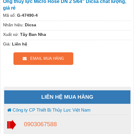
Ống thủy lực Micro Hose DN 2 5/64" Dicsa chất lượng,
giá rẻ
Mã số:
G-47490-4
Nhãn hiệu:
Dicsa
Xuất xứ:
Tây Ban Nha
Giá:
Liên hệ
EMAIL MUA HÀNG
LIÊN HỆ MUA HÀNG
Công ty CP Thiết Bị Thủy Lực Việt Nam
0903067588