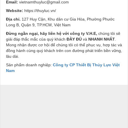
Email:
vietnamthuyluc@gmail.com
Website:
https://thuyluc.vn/
Địa chỉ.
127 Huy Cận, Khu dân cư Gia Hòa, Phường Phước
Long B, Quận 9, TP.HCM, Việt Nam
Đừng ngần ngại, hãy liên hệ với công ty V.H.E,
chúng tôi sẽ
giải đáp thắc mắc của quý khách
ĐẦY ĐỦ
và
NHANH NHẤT
.
Mong nhận được cơ hội để chúng tôi có thể phục vụ, hợp tác và
đồng hành cùng quý khách trên con đường phát triển bền vững,
lâu dài.
Sản phẩm doanh nghiệp:
Công ty CP Thiết Bị Thủy Lực Việt
Nam