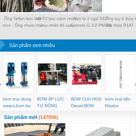
Ống Teflon bọc lưới
Vỏ PJ bọc cách nhiệt,
Van bi 2 ngả GE2
Ống tuy ô thủy 
inox - Ống nhựa chịu
chịu nhiệt độ cao,
Gemels G 1/2 PN500
lớp thép R1AT
nhiệt PTFE bện inox
chống cháy
chính hãng
Vitillo - Thuylu
Sản phẩm xem nhiều
‹
›
bom truc dung
BƠM ÁP LỰC
BOM CUU HOA
bơm hoả tiển
ewara,bom bu
TỰ ĐỘNG
Diesel,BOM
Mastra
ewara
CHUA CHAY
Sản phẩm mới
(147896)