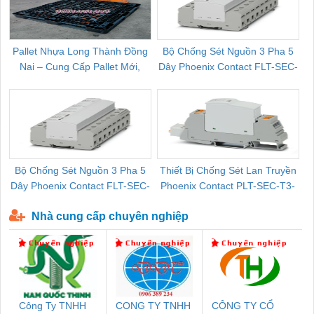
Pallet Nhựa Long Thành Đồng
Bộ Chống Sét Nguồn 3 Pha 5
Nai – Cung Cấp Pallet Mới,
Dây Phoenix Contact FLT-SEC-
C
Pallet Cũ Giá Tốt
P-T1-3S-264/50-FM - 2909589
Bộ Chống Sét Nguồn 3 Pha 5
Thiết Bị Chống Sét Lan Truyền
B
Dây Phoenix Contact FLT-SEC-
Phoenix Contact PLT-SEC-T3-
P-T1-3S-440/35-FM - 2908264
230-FM-PT - 2907928
Nhà cung cấp chuyên nghiệp
Công Ty TNHH
CONG TY TNHH
CÔNG TY CỔ