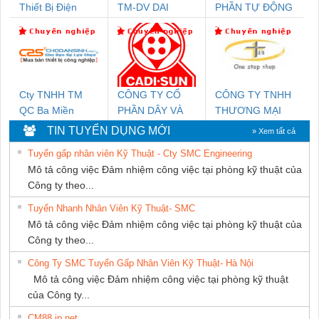
Thiết Bị Điện
TM-DV DAI
PHẦN TỰ ĐỘNG
Nam Quốc Thịnh
DONG THANH
TIẾN HƯNG
Cty TNHH TM
CÔNG TY CỔ
CÔNG TY TNHH
QC Ba Miền
PHẦN DÂY VÀ
THƯƠNG MẠI
CÁP ĐIỆN
THIÊN ÂN VIỆT
TIN TUYỂN DỤNG MỚI
» Xem tất cả
THƯỢNG ĐÌNH
NAM
Tuyển gấp nhân viên Kỹ Thuật - Cty SMC Engineering
Mô tả công việc Đảm nhiệm công việc tại phòng kỹ thuật của
Công ty theo...
Tuyển Nhanh Nhân Viên Kỹ Thuật- SMC
Mô tả công việc Đảm nhiệm công việc tại phòng kỹ thuật của
Công ty theo...
Công Ty SMC Tuyển Gấp Nhân Viên Kỹ Thuật- Hà Nội
Mô tả công việc Đảm nhiệm công việc tại phòng kỹ thuật
của Công ty...
CM88 jp net