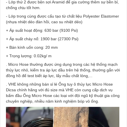
- Lớp thứ 2 được bện sợi Aramid để gia cường thêm sự bền bỉ,
chống chịu tốt hơn.
- Lớp trong cùng được cấu tạo từ chất liệu Polyester Elastomer
(nhựa nhiệt dẻo đàn hồi, cao su nhiệt dẻo)
+ Áp suất hoạt động: 630 bar (9100 Psi)
+ Áp suất cháy nổ: 1900 bar (27300 Psi)
+ Bán kính uốn cong: 20 mm
+ Trọng lượng: 0.02kg/ m
. Micro Hose thường được ứng dụng trong các hệ thống mạch
thủy lực nhỏ, kiểm tra áp lực dầu trên hệ thống, thường gắn với
đồng hồ để test biết áp lực, lấy mẫu chất lỏng,...
. VHE không những bán sỉ lẻ Ống tuy ô thủy lực Micro Hose
Dicsa chính hãng với đủ size mà VHE còn cung cấp dịch vụ
bấm đầu Ống Micro Hose các loại với đội ngũ kỹ thuật gia công
chuyên nghiệp, nhiều năm kinh nghiệm bóp vỏ ống.